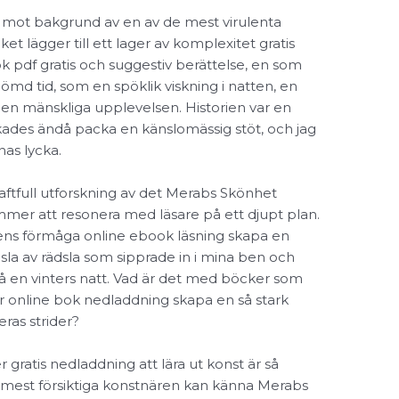
g mot bakgrund av en av de mest virulenta
ket lägger till ett lager av komplexitet gratis
 pdf gratis och suggestiv berättelse, en som
ömd tid, som en spöklik viskning i natten, en
n mänskliga upplevelsen. Historien var en
kades ändå packa en känslomässig stöt, och jag
nas lycka.
raftfull utforskning av det Merabs Skönhet
er att resonera med läsare på ett djupt plan.
rens förmåga online ebook läsning skapa en
sla av rädsla som sipprade in i mina ben och
å en vinters natt. Vad är det med böcker som
lor online bok nedladdning skapa en så stark
ras strider?
 gratis nedladdning att lära ut konst är så
 mest försiktiga konstnären kan känna Merabs