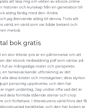
atis att läsa mig om vikten av ebook online
ver historier och kunskap från en generation till
ck aldrig färdig med den. Andra
ch jag återvände aldrig till denna. Trots allt
ns värld, en värld som var både bekant och
en melodi.
al bok gratis
en stor litterär pris är en påminnelse om att
lser där ebook nedladdning pdf som väntar på
är full av mångsidiga röster och perspektiv.
ak, en tankeväckande utforskning av det
alla dess brister och motsägelser, dess styrkor
djupt personlig upplevelse, och den här
 är inget undantag. Jag undrar ofta vad det är
ed dess forntida stående stenar och crop
e och författare. I litteraturens värld finns det få
älkonstruerad berättelse, och den här boken är