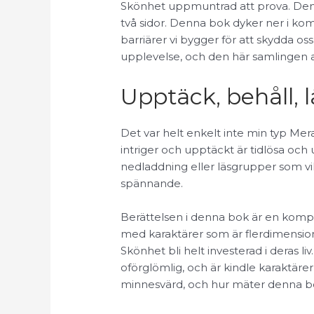
Skönhet uppmuntrad att prova. Den 
två sidor. Denna bok dyker ner i ko
barriärer vi bygger för att skydda oss
upplevelse, och den här samlingen av
Upptäck, behåll,
Det var helt enkelt inte min typ M
intriger och upptäckt är tidlösa och un
nedladdning eller läsgrupper som vill
spännande.
Berättelsen i denna bok är en komp
med karaktärer som är flerdimensione
Skönhet bli helt investerad i deras l
oförglömlig, och är kindle karaktärer
minnesvärd, och hur mäter denna bok