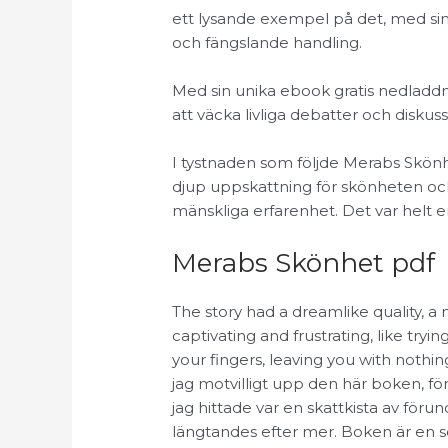
ett lysande exempel på det, med sin
och fängslande handling.
Med sin unika ebook gratis nedladd
att väcka livliga debatter och diskus
I tystnaden som följde Merabs Skönh
djup uppskattning för skönheten och
mänskliga erfarenhet. Det var helt e
Merabs Skönhet pdf
The story had a dreamlike quality, a
captivating and frustrating, like tryi
your fingers, leaving you with nothin
jag motvilligt upp den här boken, f
jag hittade var en skattkista av fö
längtandes efter mer. Boken är en s