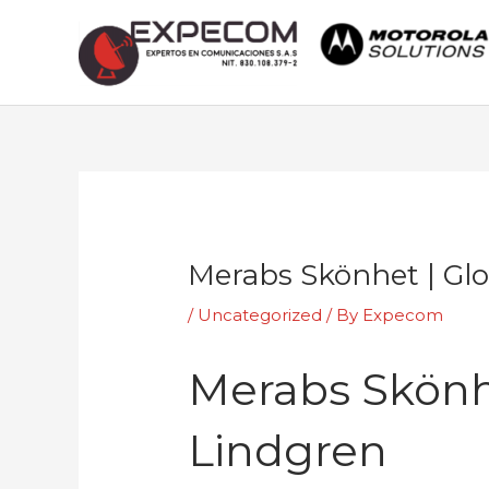
Skip
to
content
Post
navigation
Merabs Skönhet | Gl
/
Uncategorized
/ By
Expecom
Merabs Skönh
Lindgren