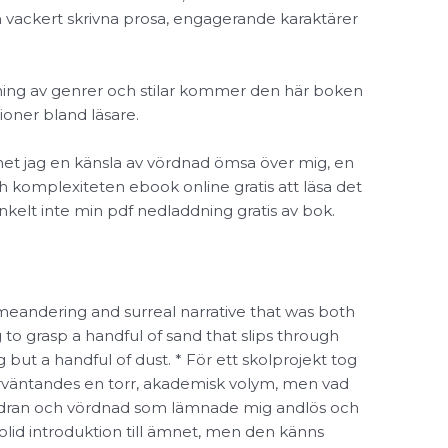
 vackert skrivna prosa, engagerande karaktärer
ning av genrer och stilar kommer den här boken
sioner bland läsare.
et jag en känsla av vördnad ömsa över mig, en
 komplexiteten ebook online gratis att läsa det
nkelt inte min pdf nedladdning gratis av bok.
 meandering and surreal narrative that was both
ng to grasp a handful of sand that slips through
g but a handful of dust. * För ett skolprojekt tog
örväntandes en torr, akademisk volym, men vad
rundran och vördnad som lämnade mig andlös och
olid introduktion till ämnet, men den känns