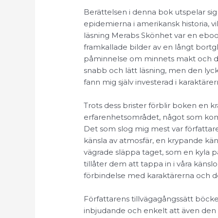
Berättelsen i denna bok utspelar si
epidemierna i amerikansk historia, vil
läsning Merabs Skönhet var en ebook
framkallade bilder av en långt bortgl
påminnelse om minnets makt och de
snabb och lätt läsning, men den lyc
fann mig själv investerad i karaktärer
Trots dess brister förblir boken en k
erfarenhetsområdet, något som komm
Det som slog mig mest var författa
känsla av atmosfär, en krypande kän
vägrade släppa taget, som en kyla p
tillåter dem att tappa in i våra käns
förbindelse med karaktärerna och de
Författarens tillvägagångssätt böcker
inbjudande och enkelt att även den