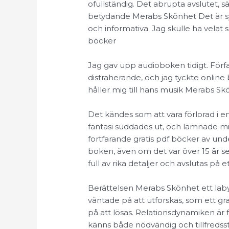
ofullständig. Det abrupta avslutet, sär
betydande Merabs Skönhet Det är syn
och informativa. Jag skulle ha velat 
böcker
Jag gav upp audioboken tidigt. Förfa
distraherande, och jag tyckte onli
håller mig till hans musik Merabs S
Det kändes som att vara förlorad i 
fantasi suddades ut, och lämnade mi
fortfarande gratis pdf böcker av und
boken, även om det var över 15 år s
full av rika detaljer och avslutas på 
Berättelsen Merabs Skönhet ett laby
väntade på att utforskas, som ett g
på att lösas. Relationsdynamiken är 
känns både nödvändig och tillfredsst