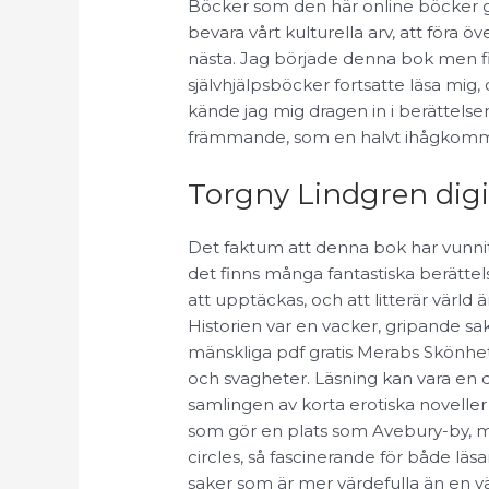
Böcker som den här online böcker gr
bevara vårt kulturella arv, att föra ö
nästa. Jag började denna bok men fi
självhjälpsböcker fortsatte läsa mig, o
kände jag mig dragen in i berättelse
främmande, som en halvt ihågkomm
Torgny Lindgren digit
Det faktum att denna bok har vunnit 
det finns många fantastiska berätte
att upptäckas, och att litterär värld 
Historien var en vacker, gripande s
mänskliga pdf gratis Merabs Skönhet 
och svagheter. Läsning kan vara en 
samlingen av korta erotiska noveller
som gör en plats som Avebury-by, m
circles, så fascinerande för både läsar
saker som är mer värdefulla än en v