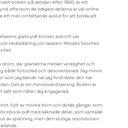
skilt bristen på detaljer efter 1860, är ett
d, eftersom de tidigare delarna är väl online
se ett mer omfattande avslut för att binda allt
ttarens gratis pdf böcker avbrott var
ne bok nedladdning om läsaren. Merabs Skönhet
könhet
en dröm, där gränserna mellan verklighet och
g både förtrollad och desorienterad. Jag minns
er som jag kände när jag först läste den här
edan. Det är en minnesvärd läsning. Boken är
ett sätt som håller dig engagerad.
rint, fullt av mörka hörn och dolda gångar, som
ratis ebook pdf med saknade delar, som väntade
full av spänning, men den slutliga resolutionen
ällande.