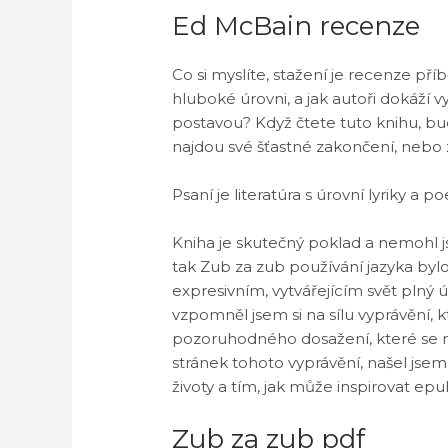
Ed McBain recenze
Co si myslíte, stažení je recenze pří
hluboké úrovni, a jak autoři dokáží 
postavou? Když čtete tuto knihu, bude
najdou své šťastné zakončení, nebo 
Psaní je literatúra s úrovní lyriky a p
Kniha je skutečný poklad a nemohl jse
tak Zub za zub používání jazyka by
expresivním, vytvářejícím svět plný ú
vzpomněl jsem si na sílu vyprávění, k
pozoruhodného dosažení, které se m
stránek tohoto vyprávění, našel jse
životy a tím, jak může inspirovat ep
Zub za zub pdf