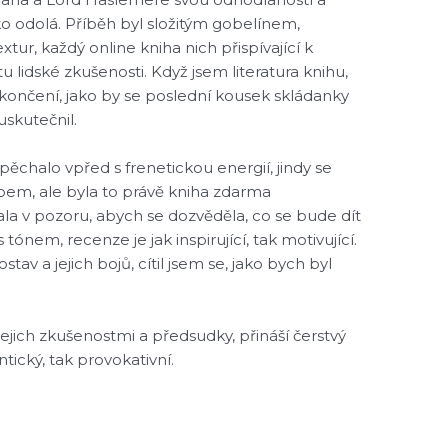
ko odolá. Příběh byl složitým gobelínem,
ur, každý online kniha nich přispívající k
idské zkušenosti. Když jsem literatura knihu,
dokončení, jako by se poslední kousek skládanky
uskutečnil.
chalo vpřed s frenetickou energií, jindy se
em, ale byla to právě kniha zdarma
la v pozoru, abych se dozvěděla, co se bude dít
 tónem, recenze je jak inspirující, tak motivující.
av a jejich bojů, cítil jsem se, jako bych byl
jejich zkušenostmi a předsudky, přináší čerstvý
tický, tak provokativní.