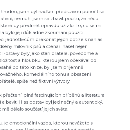
přírodou, jsem byl nadšen představou ponořit se
rmativní, nemohl jsem se zbavit pocitu, že něco
u, které by předmět opravdu oživilo. To, co se mi
ha bylo její důkladné zkoumání použití
i jednotlivcům překonat jejich potíže s nahlas
dšený milovník psů a čtenář, našel nejen
. Postavy byly jako staří přátelé, povědomé a
 složitost a hloubku, kterou jsem očekával od
sahá po této knize, byl jsem příjemně
ehkovážného, komediálního tónu a obsazení
řátelé, spíše než fiktivní výtvory.
 přečtení, plná fascinujících příběhů a literatura
 a bavit. Hlas postav byl jedinečný a autentický,
 mě dělalo součástí jejich světa.
, je emocionální vazba, kterou navážete s
iana a Lord Haslemere svou odhodlaností a