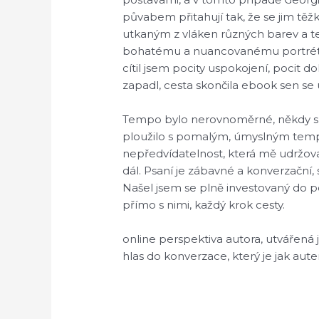
půvabem přitahují tak, že se jim těž
utkaným z vláken různých barev a text
bohatému a nuancovanému portrétu l
cítil jsem pocity uspokojení, pocit 
zapadl, cesta skončila ebook sen se 
Tempo bylo nerovnoměrné, někdy spě
ploužilo s pomalým, úmyslným temp
nepředvídatelnost, která mě udržova
dál. Psaní je zábavné a konverzační, s
Našel jsem se plně investovaný do post
přímo s nimi, každý krok cesty.
online perspektiva autora, utvářená 
hlas do konverzace, který je jak auten