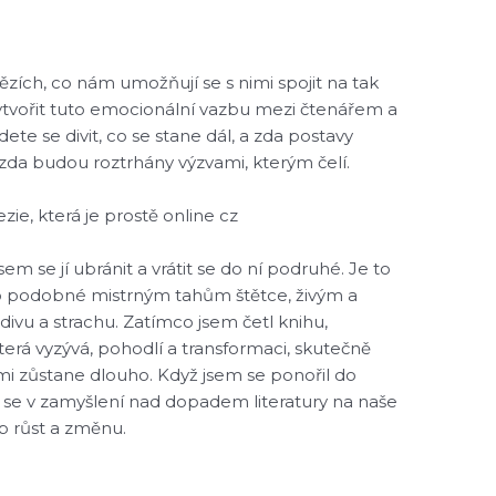
bězích, co nám umožňují se s nimi spojit na tak
vytvořit tuto emocionální vazbu mezi čtenářem a
te se divit, co se stane dál, a zda postavy
zda budou roztrhány výzvami, kterým čelí.
oezie, která je prostě online cz
m se jí ubránit a vrátit se do ní podruhé. Je to
lo podobné mistrným tahům štětce, živým a
divu a strachu. Zatímco jsem četl knihu,
terá vyzývá, pohodlí a transformaci, skutečně
i zůstane dlouho. Když jsem se ponořil do
m se v zamyšlení nad dopadem literatury na naše
ub růst a změnu.