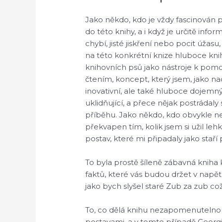
Jako někdo, kdo je vždy fascinován 
do této knihy, a i když je určitě info
chybí, jisté jiskření nebo pocit úžas
na této konkrétní knize hluboce kni
knihovních psů jako nástroje k pomoc
čtením, koncept, který jsem, jako na
inovativní, ale také hluboce dojemný
uklidňující, a přece nějak postrádaly
příběhu. Jako někdo, kdo obvykle ne
překvapen tím, kolik jsem si užil l
postav, které mi připadaly jako staří p
To byla prostě šíleně zábavná kniha k
faktů, které vás budou držet v napětí
jako bych slyšel staré Zub za zub což
To, co dělá knihu nezapomenutelnou
postavami, a v tomto případě Georg