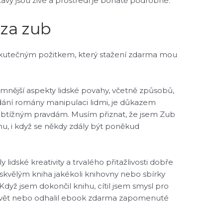
tavy jsou živé a prostředí je bohatě podrobné.
za zub
kutečným požitkem, který stažení zdarma​ mou
mnější aspekty lidské povahy, včetně způsobů,
ádání romány manipulaci lidmi, je důkazem
 obtížným pravdám. Musím přiznat, že jsem Zub
hu, i když se někdy zdály být poněkud
lidské kreativity a trvalého přitažlivosti dobře
 skvělým kniha jakékoli knihovny nebo sbírky
. Když jsem dokončil knihu, cítil jsem smysl pro
tý svět nebo odhalil ebook zdarma zapomenuté