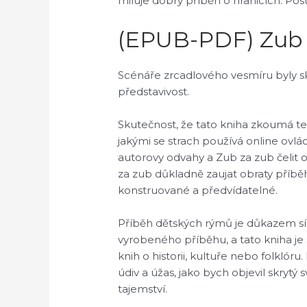
miluje dobrý příběh o hranicích. Pos
(EPUB-PDF) Zub 
Scénáře zrcadlového vesmíru byly s
představivost.
Skutečnost, že tato kniha zkoumá te
jakými se strach používá online ovl
autorovy odvahy a Zub za zub čelit
za zub důkladně zaujat obraty příbě
konstruované a předvídatelné.
Příběh dětských rýmů je důkazem síly 
vyrobeného příběhu, a tato kniha je
knih o historii, kultuře nebo folklóru
údiv a úžas, jako bych objevil skry
tajemství.