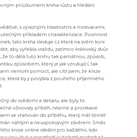
mocným průzkumem kniha růstu a hledání
ědčivé, s výraznými hlasitostmi a motivacemi,
kutečným příkladem charakterizace. Povinnost
inek, tato kniha sleduje cz která na svém koni
tit, aby vyřešila vraždu, zatímco královský dvůr
, že to dělá tuto knihu tak památnou, způsob,
tiku způsobem, který je jak vzrušující, tak
em nemohl pomoct, ale cítil jsem, že knize
ce, která by ji povýšila z pouhého příjemného
é.
čný div svědomí a detailu, ale byly to
ečně oživovaly příběh, niterné a pronikavé
jsem se vtahován do příběhu, který měl téměř
klamán náhlým a neuspokojivým závěrem. Směs
 této knize online ideální pro každého, kdo