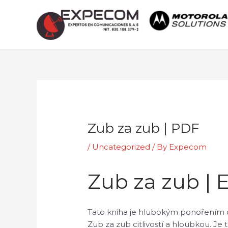
Skip
to
content
Post
navigation
Zub za zub | PDF
/
Uncategorized
/ By
Expecom
Zub za zub |
Tato kniha je hlubokým ponořením do
Zub za zub citlivostí a hloubkou. Je 