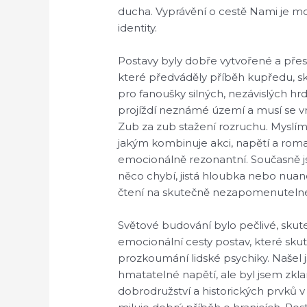
ducha. Vyprávění o cestě Nami je 
identity.
Postavy byly dobře vytvořené a přesv
které předváděly příběh kupředu, s
pro fanoušky silných, nezávislých hrd
projíždí neznámé území a musí se vrá
Zub za zub stažení rozruchu. Myslím
jakým kombinuje akci, napětí a roman
emocionálně rezonantní. Současně js
něco chybí, jistá hloubka nebo nuan
čtení na skutečně nezapomenuteln
Světové budování bylo pečlivé, skute
emocionální cesty postav, které skut
prozkoumání lidské psychiky. Našel 
hmatatelné napětí, ale byl jsem z
dobrodružství a historických prvků v