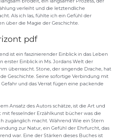
langsam brodelt, ein langsamer Prozess, der
hlung verleiht und die letztendliche
 Als ich las, fühlte ich ein Gefühl der
en über die Magie der Geschichte.
izont pdf
d ist ein faszinierender Einblick in das Leben
in erster Einblick in Ms. Jordans Welt der
hm überrascht. Stone, der singende Drache, hat
de Geschichte. Seine sofortige Verbindung mit
de Gefahr und das Verrat fügen eine packende
em Ansatz des Autors schätze, ist die Art und
t mit fesselnder Erzählkunst bücher was die
ch zugänglich macht. Während Wie ein Stern
bindung zur Natur, ein Gefühl der Ehrfurcht, das
rend war. Eine der Stärken dieses Buches ist