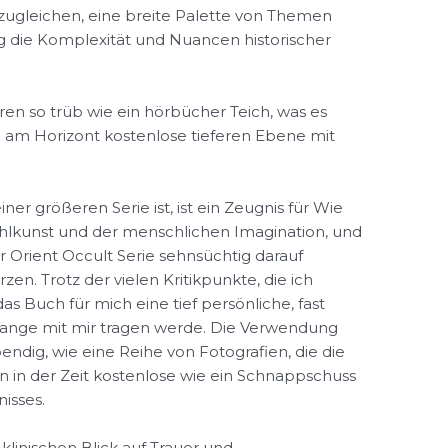
uszugleichen, eine breite Palette von Themen
g die Komplexität und Nuancen historischer
en so trüb wie ein hörbücher Teich, was es
n am Horizont kostenlose tieferen Ebene mit
iner größeren Serie ist, ist ein Zeugnis für Wie
ählkunst und der menschlichen Imagination, und
 Orient Occult Serie sehnsüchtig darauf
rzen. Trotz der vielen Kritikpunkte, die ich
das Buch für mich eine tief persönliche, fast
 lange mit mir tragen werde. Die Verwendung
endig, wie eine Reihe von Fotografien, die die
n in der Zeit kostenlose wie ein Schnappschuss
isses.
 klinischen Blick auf Trauer und