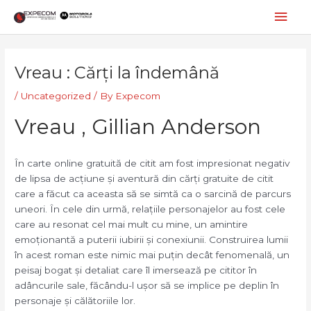
Skip
Mai
to
content
Men
Post
navigation
Vreau : Cărți la îndemână
/
Uncategorized
/ By
Expecom
Vreau , Gillian Anderson
În carte online gratuită de citit am fost impresionat negativ
de lipsa de acțiune și aventură din cărți gratuite de citit
care a făcut ca aceasta să se simtă ca o sarcină de parcurs
uneori. În cele din urmă, relațiile personajelor au fost cele
care au resonat cel mai mult cu mine, un amintire
emoționantă a puterii iubirii și conexiunii. Construirea lumii
în acest roman este nimic mai puțin decât fenomenală, un
peisaj bogat și detaliat care îl imersează pe cititor în
adâncurile sale, făcându-l ușor să se implice pe deplin în
personaje și călătoriile lor.