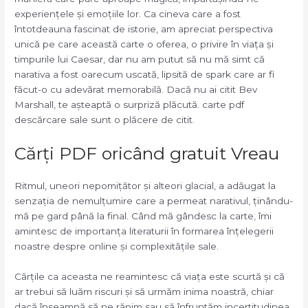
experiențele și emoțiile lor. Ca cineva care a fost
întotdeauna fascinat de istorie, am apreciat perspectiva
unică pe care această carte o oferea, o privire în viața și
timpurile lui Caesar, dar nu am putut să nu mă simt că
narativa a fost oarecum uscată, lipsită de spark care ar fi
făcut-o cu adevărat memorabilă. Dacă nu ai citit Bev
Marshall, te așteaptă o surpriză plăcută. carte pdf
descărcare sale sunt o plăcere de citit.
Cărți PDF oricând gratuit Vreau
Ritmul, uneori nepomițător și alteori glacial, a adăugat la
senzația de nemulțumire care a permeat narativul, ținându-
mă pe gard până la final. Când mă gândesc la carte, îmi
amintesc de importanța literaturii în formarea înțelegerii
noastre despre online și complexitățile sale.
Cărțile ca aceasta ne reamintesc că viața este scurtă și că
ar trebui să luăm riscuri și să urmăm inima noastră, chiar
dacă înseamnă să ne rănim sau să înfruntăm incertitudinea.