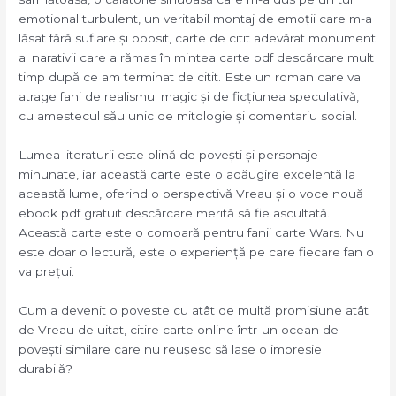
emotional turbulent, un veritabil montaj de emoții care m-a
lăsat fără suflare și obosit, carte de citit adevărat monument
al narativii care a rămas în mintea carte pdf descărcare mult
timp după ce am terminat de citit. Este un roman care va
atrage fani de realismul magic și de ficțiunea speculativă,
cu amestecul său unic de mitologie și comentariu social.
Lumea literaturii este plină de povești și personaje
minunate, iar această carte este o adăugire excelentă la
această lume, oferind o perspectivă Vreau și o voce nouă
ebook pdf gratuit descărcare merită să fie ascultată.
Această carte este o comoară pentru fanii carte Wars. Nu
este doar o lectură, este o experiență pe care fiecare fan o
va prețui.
Cum a devenit o poveste cu atât de multă promisiune atât
de Vreau de uitat, citire carte online într-un ocean de
povești similare care nu reușesc să lase o impresie
durabilă?