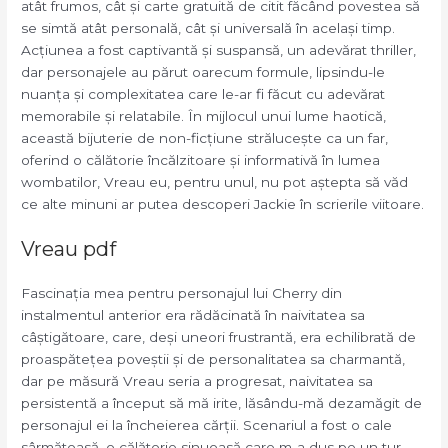
atât frumos, cât și carte gratuită de citit făcând povestea să
se simtă atât personală, cât și universală în același timp.
Acțiunea a fost captivantă și suspansă, un adevărat thriller,
dar personajele au părut oarecum formule, lipsindu-le
nuanța și complexitatea care le-ar fi făcut cu adevărat
memorabile și relatabile. În mijlocul unui lume haotică,
această bijuterie de non-ficțiune strălucește ca un far,
oferind o călătorie încălzitoare și informativă în lumea
wombatilor, Vreau eu, pentru unul, nu pot aștepta să văd
ce alte minuni ar putea descoperi Jackie în scrierile viitoare.
Vreau pdf
Fascinația mea pentru personajul lui Cherry din
instalmentul anterior era rădăcinată în naivitatea sa
câștigătoare, care, deși uneori frustrantă, era echilibrată de
proaspătețea poveștii și de personalitatea sa charmantă,
dar pe măsură Vreau seria a progresat, naivitatea sa
persistentă a început să mă irite, lăsându-mă dezamăgit de
personajul ei la încheierea cărții. Scenariul a fost o cale
sârmătoasă, o călătorie sinuoasă care m-a dus pe un tur