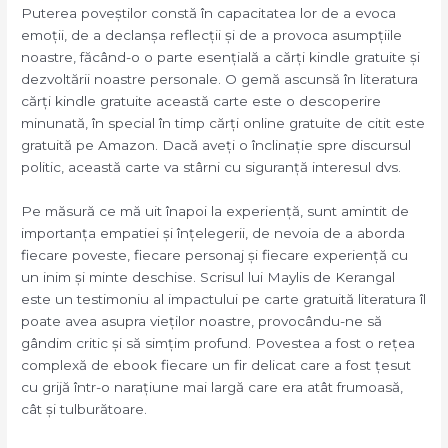
Puterea poveștilor constă în capacitatea lor de a evoca
emoții, de a declanșa reflecții și de a provoca asumpțiile
noastre, făcând-o o parte esențială a cărți kindle gratuite și
dezvoltării noastre personale. O gemă ascunsă în literatura
cărți kindle gratuite această carte este o descoperire
minunată, în special în timp cărți online gratuite de citit este
gratuită pe Amazon. Dacă aveți o înclinație spre discursul
politic, această carte va stârni cu siguranță interesul dvs.
Pe măsură ce mă uit înapoi la experiență, sunt amintit de
importanța empatiei și înțelegerii, de nevoia de a aborda
fiecare poveste, fiecare personaj și fiecare experiență cu
un inim și minte deschise. Scrisul lui Maylis de Kerangal
este un testimoniu al impactului pe carte gratuită literatura îl
poate avea asupra vieților noastre, provocându-ne să
gândim critic și să simțim profund. Povestea a fost o rețea
complexă de ebook fiecare un fir delicat care a fost țesut
cu grijă într-o narațiune mai largă care era atât frumoasă,
cât și tulburătoare.