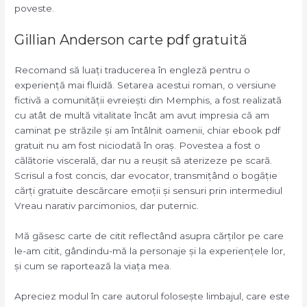
poveste.
Gillian Anderson carte pdf gratuită
Recomand să luați traducerea în engleză pentru o
experiență mai fluidă. Setarea acestui roman, o versiune
fictivă a comunității evreiești din Memphis, a fost realizată
cu atât de multă vitalitate încât am avut impresia că am
caminat pe străzile și am întâlnit oamenii, chiar ebook pdf
gratuit nu am fost niciodată în oraș. Povestea a fost o
călătorie viscerală, dar nu a reușit să aterizeze pe scară.
Scrisul a fost concis, dar evocator, transmițând o bogăție
cărți gratuite descărcare emoții și sensuri prin intermediul
Vreau narativ parcimonios, dar puternic.
Mă găsesc carte de citit reflectând asupra cărților pe care
le-am citit, gândindu-mă la personaje și la experiențele lor,
și cum se raportează la viața mea.
Apreciez modul în care autorul folosește limbajul, care este