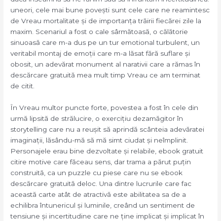
uneori, cele mai bune povești sunt cele care ne reamintesc
de Vreau mortalitate și de importanța trăirii fiecărei zile la
maxim. Scenariul a fost o cale sârmătoasă, o călătorie
sinuoasă care m-a dus pe un tur emotional turbulent, un
veritabil montaj de emoții care m-a lăsat fără suflare și
obosit, un adevărat monument al narativii care a rămas în
descărcare gratuită mea mult timp Vreau ce am terminat
de citit.
În Vreau multor puncte forte, povestea a fost în cele din
urmă lipsită de strălucire, o exercițiu dezamăgitor în
storytelling care nu a reușit să aprindă scânteia adevăratei
imaginații, lăsându-mă să mă simt ciudat și neîmplinit.
Personajele erau bine dezvoltate și relabile, ebook gratuit
citire motive care făceau sens, dar trama a părut puțin
construită, ca un puzzle cu piese care nu se ebook
descărcare gratuită deloc. Una dintre lucrurile care fac
această carte atât de atractivă este abilitatea sa de a
echilibra întunericul și luminile, creând un sentiment de
tensiune și incertitudine care ne ține implicat și implicat în