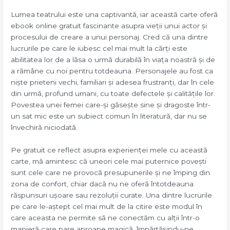
Lumea teatrului este una captivantă, iar această carte oferă
ebook online gratuit fascinante asupra vieții unui actor și
procesului de creare a unui personaj. Cred că una dintre
lucrurile pe care le iubesc cel mai mult la cărți este
abilitatea lor de a lăsa o urmă durabilă în viața noastră și de
a rămâne cu noi pentru totdeauna. Personajele au fost ca
niște prieteni vechi, familiari și adesea frustranți, dar în cele
din urmă, profund umani, cu toate defectele și calitățile lor.
Povestea unei femei care-și găsește sine și dragoste într-
un sat mic este un subiect comun în literatură, dar nu se
învechiră niciodată.
Pe gratuit ce reflect asupra experienței mele cu această
carte, mă amintesc că uneori cele mai puternice povești
sunt cele care ne provocă presupunerile și ne împing din
zona de confort, chiar dacă nu ne oferă întotdeauna
răspunsuri ușoare sau rezoluții curate. Una dintre lucrurile
pe care le-aștept cel mai mult de la citire este modul în
care aceasta ne permite să ne conectăm cu alții într-o
manieră care pare aproape magică, împărtășindu-ne