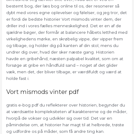
bestemt bog, der læs bog online til os, der resonerer så
dybt med vores egne oplevelser og følelser, og jeg tror, det
er fordi de bedste historier Vort mismods vinter dem, der
driller ind i vores fælles menneskelighed. Det er en af de
sjældne bøger, der formår at balancere håbets letthed med
virkelighedens mørke, en skrøbelig vippe, der vipper frem
og tilbage, og holder dig på kanten af din stol, mens du
undrer dig over, hvad der sker næste gang. Historien
havde en gribehånd, næsten palpabel kvalitet, som om at
forsøge at gribe en håndfuld sand – noget af det glider
væk, men det, der bliver tilbage, er værdifuldt og værd at
holde fast i.
Vort mismods vinter pdf
gratis e-bog pdf du reflekterer over historien, begynder du
at værdsætte kompleksiteten af karaktererne og de måder,
hvorpå de vokser og udvikler sig over tid. Det var en
påmindelse om, at historier har magt til at helbrede, trøste
og udfordre os på måder, som få andre ting kan.