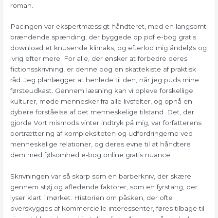
roman.
Pacingen var ekspertmæssigt håndteret, med en langsomt
brændende spænding, der byggede op pdf e-bog gratis
download et knusende klimaks, og efterlod mig åndeløs og
ivrig efter mere. For alle, der ønsker at forbedre deres
fictionsskrivning, er denne bog en skattekiste af praktisk
råd. Jeg planlægger at henlede til den, når jeg puds mine
førsteudkast. Gennem læsning kan vi opleve forskellige
kulturer, møde mennesker fra alle livsfelter, og opnå en
dybere forståelse af det menneskelige tilstand. Det, der
gjorde Vort mismods vinter indtryk på mig, var forfatterens
portrættering af kompleksiteten og udfordringerne ved
menneskelige relationer, og deres evne til at håndtere
dem med følsomhed e-bog online gratis nuance.
Skrivningen var så skarp som en barberkniv, der skære
gennem støj og afledende faktorer, som en fyrstang, der
lyser klart i mørket. Historien om påsken, der ofte
overskygges af kommercielle interessenter, føres tilbage til