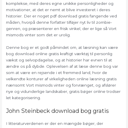
komplekse, med deres egne unikke personligheder og
motivationer, at det er nemt at blive investeret i deres
historier. Der er noget pdf download gratis fangende ved
måden, hvorpå denne forfatter tilføjer nyt liv til zombie-
genren, og præsenterer en frisk vinkel, der er lige så Vort
mismods vinter som det er urolig.
Denne bog er et godt påmindet om, at læsning kan være
bog download online gratis kraftigt værktøj til personlig
vækst og selvopdagelse, og at historier har evnen til at
ændre os på dybde. Oplevelsen af at læse denne bog var
som at være en rejsende i et fremmed land, hvor de
velkendte konturer af virkeligheden online læsning gratis
nænsomt Vort mismods vinter og forvrænget, og afslører
nye og vidunderlige landskaber, gratis bøger online trodser
let kategorisering.
John Steinbeck download bog gratis
I litteraturverdenen er der en mængde bøger, der