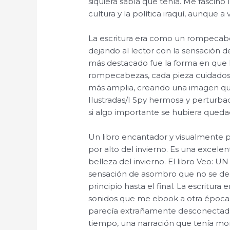
siquiera sabía que tenía. Me fascinó 
cultura y la política iraquí, aunque a
La escritura era como un rompecab
dejando al lector con la sensación 
más destacado fue la forma en que 
rompecabezas, cada pieza cuidadosa
más amplia, creando una imagen que
Ilustradas/I Spy hermosa y perturb
si algo importante se hubiera quedad
Un libro encantador y visualmente 
por alto del invierno. Es una excelen
belleza del invierno. El libro Veo: U
sensación de asombro que no se de
principio hasta el final. La escritura
sonidos que me ebook a otra época 
parecía extrañamente desconectad
tiempo, una narración que tenía mom