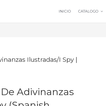
INICIO
CATALOGO
inanzas Ilustradas/I Spy |
 De Adivinanzas
py (Spanish