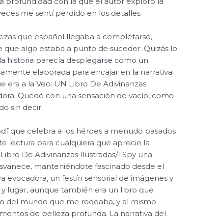
la profundidad con la que el autor exploró la
 veces me sentí perdido en los detalles.
ezas que español llegaba a completarse,
de que algo estaba a punto de suceder. Quizás lo
la historia parecía desplegarse como un
mente elaborada para encajar en la narrativa
 era a la Veo: UN Libro De Adivinanzas
adora. Quedé con una sensación de vacío, como
o sin decir.
pdf que celebra a los héroes a menudo pasados
te lectura para cualquiera que aprecie la
N Libro De Adivinanzas Ilustradas/I Spy una
svanece, manteniéndote fascinado desde el
 era evocadora, un festín sensorial de imágenes y
y lugar, aunque también era un libro que
o del mundo que me rodeaba, y al mismo
entos de belleza profunda. La narrativa del