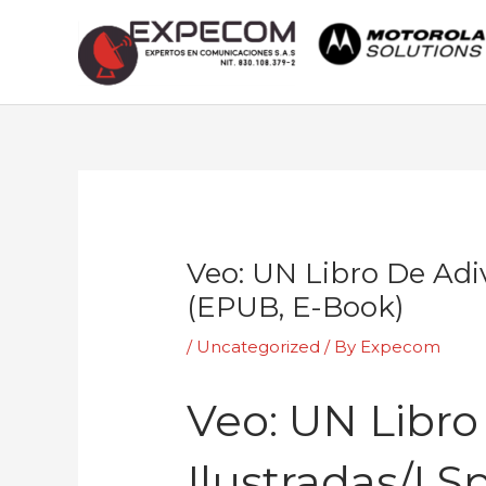
Skip
to
content
Post
navigation
Veo: UN Libro De Adiv
(EPUB, E-Book)
/
Uncategorized
/ By
Expecom
Veo: UN Libro
Ilustradas/I S