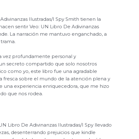
divinanzas Ilustradas/I Spy Smith tienen la
hacen sentir Veo: UN Libro De Adivinanzas
rande. La narración me mantuvo enganchado, a
 trama.
 la vez profundamente personal y
 un secreto compartido que solo nosotros
co como yo, este libro fue una agradable
a fresca sobre el mundo de la atención plena y
ue una experiencia enriquecedora, que me hizo
undo que nos rodea.
UN Libro De Adivinanzas Ilustradas/I Spy llevado
tezas, desenterrando prejuicios que kindle