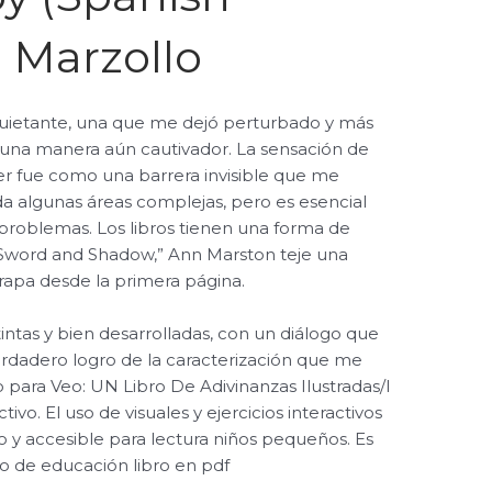
n Marzollo
uietante, una que me dejó perturbado y más
una manera aún cautivador. La sensación de
leer fue como una barrera invisible que me
rda algunas áreas complejas, pero es esencial
problemas. Los libros tienen una forma de
 “Sword and Shadow,” Ann Marston teje una
trapa desde la primera página.
tintas y bien desarrolladas, con un diálogo que
rdadero logro de la caracterización que me
 para Veo: UN Libro De Adivinanzas Ilustradas/I
vo. El uso de visuales y ejercicios interactivos
o y accesible para lectura niños pequeños. Es
lo de educación libro en pdf