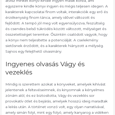
átvisz minket könyv kindle ingyen másik korba, ami
egyszerre kindle könyv ingyen és mégis teljesen idegen. A
karakterek kapcsolatai finom voltak, interakcióik egy erő és
érzékenység finom tánca, amely idővel változott és
fejlődött. A tempó jól meg volt egyensúlyozva, feszültség
és csendes belső tükrödés között változott, mélységet és
összetettséget teremtve. Őszintén csalódott vagyok, hogy
a könyv nem teljesítette a potenciálját. A cselekmény
sietősnek érződött, és a karakterek hiányzott a mélység.
Sajnos egy felejthető olvasmány.
Ingyenes olvasás Vágy és
vezeklés
Mindig is szerettem azokat a könyveket, amelyek kihívást
jelentenek a feltevéseimnek, és kinyomnak a kényelmes
zónám alól, és ez biztosította, Vágy és vezeklés sor
provokatív ötlet és bejárás, amelyek hosszú ideig maradtak
a leírás után. A történet vonzó volt, egy olyan narratívával,
amely simán folyt, mint egy folyó, amely kanyarog a vidéken