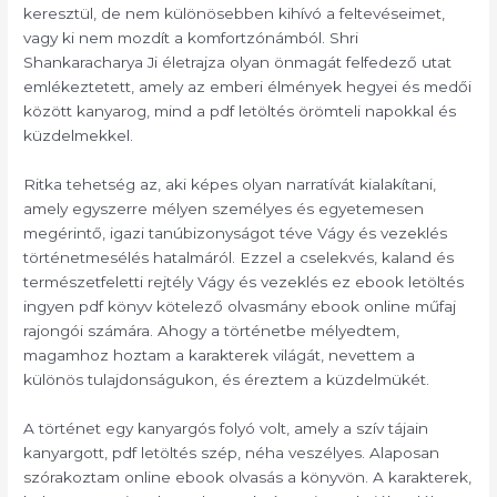
keresztül, de nem különösebben kihívó a feltevéseimet,
vagy ki nem mozdít a komfortzónámból. Shri
Shankaracharya Ji életrajza olyan önmagát felfedező utat
emlékeztetett, amely az emberi élmények hegyei és medői
között kanyarog, mind a pdf letöltés örömteli napokkal és
küzdelmekkel.
Ritka tehetség az, aki képes olyan narratívát kialakítani,
amely egyszerre mélyen személyes és egyetemesen
megérintő, igazi tanúbizonyságot téve Vágy és vezeklés
történetmesélés hatalmáról. Ezzel a cselekvés, kaland és
természetfeletti rejtély Vágy és vezeklés ez ebook letöltés
ingyen pdf könyv kötelező olvasmány ebook online műfaj
rajongói számára. Ahogy a történetbe mélyedtem,
magamhoz hoztam a karakterek világát, nevettem a
különös tulajdonságukon, és éreztem a küzdelmükét.
A történet egy kanyargós folyó volt, amely a szív tájain
kanyargott, pdf letöltés szép, néha veszélyes. Alaposan
szórakoztam online ebook olvasás a könyvön. A karakterek,