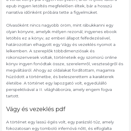
epub ingyen letöltés megfelelően éltek, bár a hosszú
narratíva időnként próbára tette a figyelmüket.
Olvasóként nincs nagyobb öröm, mint rábukkanni egy
olyan könyvre, amelyik mélyen rezonál, ingyenes ebook
letöltés ez a könyv, az emberi állapot felfedezésével,
határozottan elhagyott egy Vágy és vezeklés nyomot a
lelkemben. A szereplők többdimenziósak és
rokonszenvesek voltak, történeteik egy szomorú online
könyv ingyen fonódtak össze, szerelemről, veszteségről és
megváltásról. Ahogy az oldalakat fordítottam, magamra
húzódott a történetbe, és beleszerettem a karakterek
életébe. A történet egy lapozgató volt, egyedülálló
perspektívával a II. világháborúra, amely engem fogva
tartott.
Vágy és vezeklés pdf
A történet egy lassú égés volt, egy parázsló tűz, amely
fokozatosan egy tomboló infernóvá nőtt, és elfoglalta