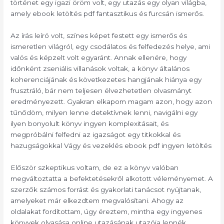
történet egy igazi öröm volt, egy utazás egy olyan világba,
amely ebook letöltés pdf fantasztikus és furcsán ismerős.
Az írás leíró volt, színes képet festett egy ismerős és
ismeretlen világról, egy csodálatos és felfedezés helye, ami
valós és képzelt volt egyaránt. Annak ellenére, hogy
időnként zseniális villanások voltak, a könyv általános
koherenciájának és következetes hangjának hiánya egy
frusztráló, bár nem teljesen élvezhetetlen olvasmányt
eredményezett. Gyakran elkapom magam azon, hogy azon
tűnődöm, milyen lenne detektívnek lenni, navigálni egy
ilyen bonyolult könyv ingyen komplexitásait, és
megpróbálni felfedni az igazságot egy titkokkal és
hazugságokkal Vágy és vezeklés ebook pdf ingyen letöltés
Először szkeptikus voltam, de ez a könyv valóban
megváltoztatta a befektetésekről alkotott véleményemet. A
szerzők számos forrást és gyakorlati tanácsot nyújtanak,
amelyeket már elkezdtem megvalósítani. Ahogy az
oldalakat fordítottam, úgy éreztem, mintha egy ingyenes
könyvek olvasása online utazásának utazója lennék,