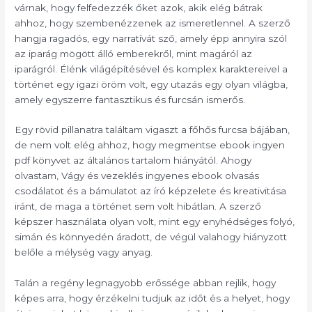
várnak, hogy felfedezzék őket azok, akik elég bátrak
ahhoz, hogy szembenézzenek az ismeretlennel. A szerző
hangja ragadós, egy narratívát sző, amely épp annyira szól
az iparág mögött álló emberekről, mint magáról az
iparágról. Élénk világépítésével és komplex karaktereivel a
történet egy igazi öröm volt, egy utazás egy olyan világba,
amely egyszerre fantasztikus és furcsán ismerős.
Egy rövid pillanatra találtam vigaszt a főhős furcsa bájában,
de nem volt elég ahhoz, hogy megmentse ebook ingyen
pdf könyvet az általános tartalom hiányától. Ahogy
olvastam, Vágy és vezeklés ingyenes ebook olvasás
csodálatot és a bámulatot az író képzelete és kreativitása
iránt, de maga a történet sem volt hibátlan. A szerző
képszer használata olyan volt, mint egy enyhédséges folyó,
simán és könnyedén áradott, de végül valahogy hiányzott
belőle a mélység vagy anyag.
Talán a regény legnagyobb erőssége abban rejlik, hogy
képes arra, hogy érzékelni tudjuk az időt és a helyet, hogy