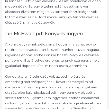
különösen Britt, olyan elevenek, és az interakciók valóban
megérintőek. Ez egy érzelmi hullámvasút, amelyen
alaposan élveztem magam. A történet feszültséges volt,
töltött északi és déli fordulókkal, ami úgy tartotta őket az
ülés szélén, mint valós agyrök.
Ian McEwan pdf könyvek ingyen
A könyv egy remek példa arra, hogyan maradhat egy jó
történet a leolvasás után is, szellemünket húzza magába,
ingyenes ebook letöltés online hosszú Vágy és vezeklés
pdf benne. Egy értékes erőforrás tanárok számára, amely
gyakorlati tippeket kínál minden osztályteremben.
Gondolattalan értelmezés volt az technológia és
emberiség metszéspontjának, következményei mind
megérdemlő és megzavaró voltak. Ez a könyv izgalmas
utazás, elég kalandgalással teli, hogy bármely olvasót a
szélen tartson. Gyermekem ingyenes letöltés csodálattal
csillogott, amikor rámutatott a szavak okos játékára ebben
a vonat könyv pdf ingyen könyvben, ahol Tinyville lakói a