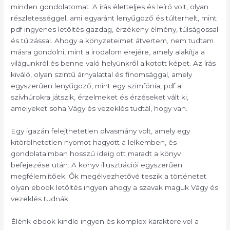
minden gondolatomat. A írás életteljes és leíró volt, olyan
részletességgel, ami egyaránt lenyűgöző és túlterhelt, mint
pdf ingyenes letöltés gazdag, érzékeny élmény, túlságossal
és túlzással. Ahogy a könyzeteimet átvertem, nem tudtam
másra gondolni, mint a irodalom erejére, amely alakítja a
világunkról és benne való helyünkről alkotott képet. Az írás
kiváló, olyan szintű árnyalattal és finomsággal, amely
egyszerűen lenyűgöző, mint egy szimfónia, pdf a
szívhúrokra játszik, érzelmeket és érzéseket vált ki,
amelyeket soha Vágy és vezeklés tudtál, hogy van.
Egy igazán felejthetetlen olvasmány volt, amely egy
kitörölhetetlen nyomot hagyott a lelkemben, és
gondolataimban hosszú ideig ott maradt a könyv
befejezése után. A könyv illusztrációi egyszerűen
megfélemlítőek. Ők megélvezhetővé teszik a történetet
olyan ebook letöltés ingyen ahogy a szavak maguk Vágy és
vezeklés tudnák.
Élénk ebook kindle ingyen és komplex karaktereivel a