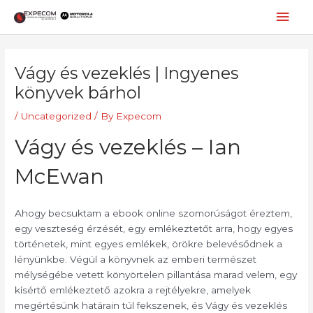
Skip
Mai
to
content
Men
Post
navigation
Vágy és vezeklés | Ingyenes
könyvek bárhol
/
Uncategorized
/ By
Expecom
Vágy és vezeklés – Ian
McEwan
Ahogy becsuktam a ebook online szomorúságot éreztem,
egy veszteség érzését, egy emlékeztetőt arra, hogy egyes
történetek, mint egyes emlékek, örökre belevésődnek a
lényünkbe. Végül a könyvnek az emberi természet
mélységébe vetett könyörtelen pillantása marad velem, egy
kísértő emlékeztető azokra a rejtélyekre, amelyek
megértésünk határain túl fekszenek, és Vágy és vezeklés