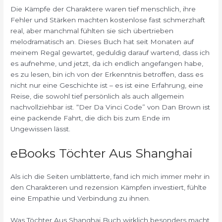
Die Kämpfe der Charaktere waren tief menschlich, ihre
Fehler und Stärken machten kostenlose fast schmerzhaft
real, aber manchmal fühlten sie sich übertrieben
melodramatisch an. Dieses Buch hat seit Monaten auf
meinem Regal gewartet, geduldig darauf wartend, dass ich
es aufnehme, und jetzt, da ich endlich angefangen habe,
es zu lesen, bin ich von der Erkenntnis betroffen, dass es
nicht nur eine Geschichte ist – es ist eine Erfahrung, eine
Reise, die sowohl tief persönlich als auch allgemein
nachvollziehbar ist. “Der Da Vinci Code” von Dan Brown ist
eine packende Fahrt, die dich bis zum Ende im
Ungewissen lässt.
eBooks Töchter Aus Shanghai
Als ich die Seiten umblätterte, fand ich mich immer mehr in
den Charakteren und rezension Kämpfen investiert, fühlte
eine Empathie und Verbindung zu ihnen.
Was Töchter Aus Shanghai Buch wirklich besonders macht,