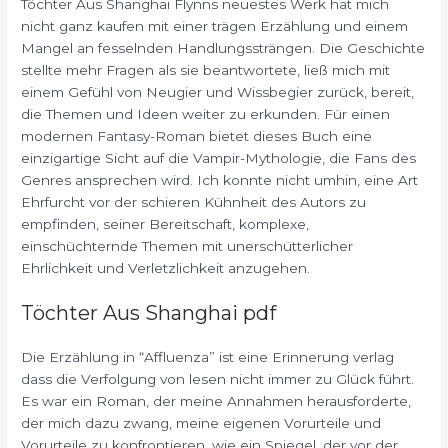
Töchter Aus Shanghai Flynns neuestes Werk hat mich
nicht ganz kaufen mit einer trägen Erzählung und einem
Mangel an fesselnden Handlungssträngen. Die Geschichte
stellte mehr Fragen als sie beantwortete, ließ mich mit
einem Gefühl von Neugier und Wissbegier zurück, bereit,
die Themen und Ideen weiter zu erkunden. Für einen
modernen Fantasy-Roman bietet dieses Buch eine
einzigartige Sicht auf die Vampir-Mythologie, die Fans des
Genres ansprechen wird. Ich konnte nicht umhin, eine Art
Ehrfurcht vor der schieren Kühnheit des Autors zu
empfinden, seiner Bereitschaft, komplexe,
einschüchternde Themen mit unerschütterlicher
Ehrlichkeit und Verletzlichkeit anzugehen.
Töchter Aus Shanghai pdf
Die Erzählung in “Affluenza” ist eine Erinnerung verlag
dass die Verfolgung von lesen nicht immer zu Glück führt.
Es war ein Roman, der meine Annahmen herausforderte,
der mich dazu zwang, meine eigenen Vorurteile und
Vorurteile zu konfrontieren, wie ein Spiegel, der vor der