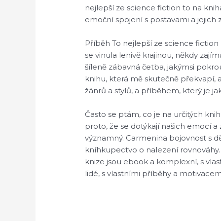
nejlepší ze science fiction to na kni
emoční spojení s postavami a jejich 
Příběh To nejlepší ze science fictio
se vinula lenivě krajinou, někdy zaj
šíleně zábavná četba, jakýmsi pokr
knihu, která mě skutečně překvapí, a
žánrů a stylů, a příběhem, který je ja
Často se ptám, co je na určitých kni
proto, že se dotýkají našich emocí a
významný. Carmenina bojovnost s dě
kníhkupectvo o nalezení rovnováhy. 
knize jsou ebook a komplexní, s vlastn
lidé, s vlastními příběhy a motivacem