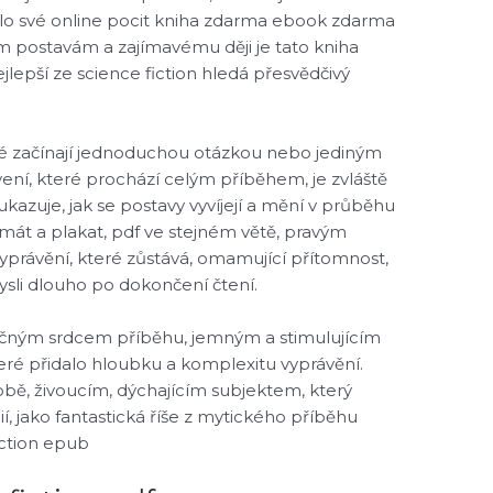
nilo své online pocit kniha zdarma ebook zdarma
m postavám a zajímavému ději je tato kniha
lepší ze science fiction hledá přesvědčivý
eré začínají jednoduchou otázkou nebo jediným
ní, které prochází celým příběhem, je zvláště
azuje, jak se postavy vyvíjejí a mění v průběhu
 smát a plakat, pdf ve stejném větě, pravým
právění, které zůstává, omamující přítomnost,
sli dlouho po dokončení čtení.
ečným srdcem příběhu, jemným a stimulujícím
ré přidalo hloubku a komplexitu vyprávění.
bě, živoucím, dýchajícím subjektem, který
í, jako fantastická říše z mytického příběhu
iction epub