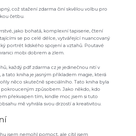
tupný, což stažení zdarma činí skvělou volbu pro
hkou četbu.
tvé, jako bohatá, komplexní tapiserie, čtení
étajícími se po celé délce, vytvářející nuancovaný
tický portrét lidského spojení a vztahů. Poutavé
 hranici mobi dobrem a zlem.
ěhů, každý pdf zdarma cz je jedinečnou nití v
, a tato kniha je jasným příkladem magie, která
tvořily něco skutečně speciálního. Tato kniha byla
msi pokrouceným způsobem. Jako někdo, kdo
sem překvapen tím, kindle moc jsem si tuto
a obsahu mě vyhrála svou drzostí a kreativitou.
ní
 jsem nemohl pomoct, ale cítil jsem