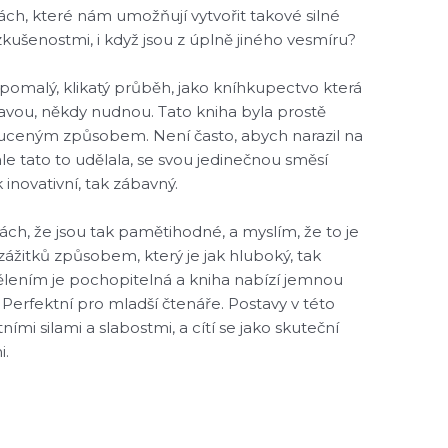
hách, které nám umožňují vytvořit takové silné
zkušenostmi, i když jsou z úplně jiného vesmíru?
n pomalý, klikatý průběh, jako kníhkupectvo která
ímavou, někdy nudnou. Tato kniha byla prostě
ouceným způsobem. Není často, abych narazil na
le tato to udělala, se svou jedinečnou směsí
k inovativní, tak zábavný.
hách, že jsou tak pamětihodné, a myslím, že to je
 zážitků způsobem, který je jak hluboký, tak
lením je pochopitelná a kniha nabízí jemnou
Perfektní pro mladší čtenáře. Postavy v této
ími silami a slabostmi, a cítí se jako skuteční
i.