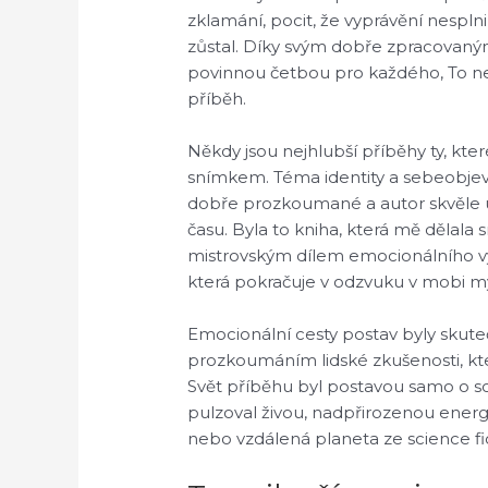
zklamání, pocit, že vyprávění nespl
zůstal. Díky svým dobře zpracovaný
povinnou četbou pro každého, To nej
příběh.
Někdy jsou nejhlubší příběhy ty, kt
snímkem. Téma identity a sebeobjeve
dobře prozkoumané a autor skvěle uk
času. Byla to kniha, která mě dělala
mistrovským dílem emocionálního vy
která pokračuje v odzvuku v mobi my
Emocionální cesty postav byly skut
prozkoumáním lidské zkušenosti, kte
Svět příběhu byl postavou samo o so
pulzoval živou, nadpřirozenou energi
nebo vzdálená planeta ze science f