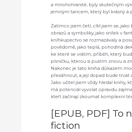
a mnohohranité, byly skutečným výra
jemným tancem, který byl krásný a p
Zatímco jsem četl, cítil jsem se, jak
obrazů a symboliky, jako snílek v fan
kníhkupectvo se rozmazávaly a posun
povědomě, jako teplá, pohodlná deka, 
ke které se vrátím, příběh, který b
písničku, kterou si pustím znovu a 
Nakonec je tato kniha důkazem moci
přesáhnout, a její dopad bude trvat 
Jako učitel jsem vždy hledal knihy, 
má potenciál vyvolat opravdu zajíma
kteří začínají zkoumat komplexní t
[EPUB, PDF] To ne
fiction