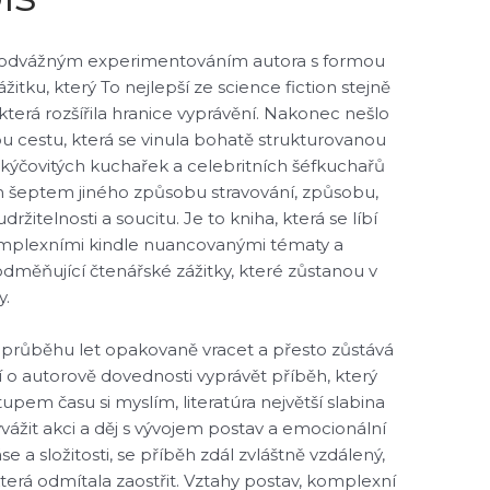
žen odvážným experimentováním autora s formou
itku, který To nejlepší ze science fiction stejně
, která rozšířila hranice vyprávění. Nakonec nešlo
tou cestu, která se vinula bohatě strukturovanou
 kýčovitých kuchařek a celebritních šéfkuchařů
ým šeptem jiného způsobu stravování, způsobu,
ržitelnosti a soucitu. Je to kniha, která se líbí
komplexními kindle nuancovanými tématy a
 odměňující čtenářské zážitky, které zůstanou v
y.
 v průběhu let opakovaně vracet a přesto zůstává
ví o autorově dovednosti vyprávět příběh, který
tupem času si myslím, literatúra největší slabina
yvážit akci a děj s vývojem postav a emocionální
e a složitosti, se příběh zdál zvláštně vzdálený,
terá odmítala zaostřit. Vztahy postav, komplexní