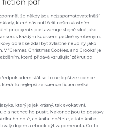
 fiction pdf
vzpomněl, že někdy jsou nejzapamatovatelnější
oklady, které nás nutí čelit našim vlastním
 propojení s postavami je stejně silné jako
hádankou, s každým kouskem pečlivě vyrobeným,
lkový obraz se zdál být zvláštně neúplný, jako
m. V “Cremas, Christmas Cookies, and Crooks” je
ažděním, které přidává vzrušující zákrut do
předpokladem stát se To nejlepší ze science
, která To nejlepší ze science fiction velké
yka, který je jak krásný, tak evokativní,
ahuje a nechce ho pustit. Nakonec jsou to postavy
ámi dlouho poté, co knihu dočtete, a tato kniha
i trvalý dojem a ebook být zapomenuta. Co To