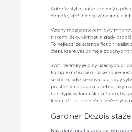
Autorův styl psaní je zábavný a přís
čtenáře, kteří hledají zábavnou a le
Vztahy mezi postavami byly mnohovrs
nitkami lásky, věrnosti a zrady propl
To nejlepší ze science fiction realis
čtení, které vás přiměje zpochybnit
Svět literatury je plný úžasných příb
komplexní tapiserii lidské zkušenosti
se stane, když se slova spojí, aby vy
prostě šíleně zábavná četba, jaký
není typicky fanouškem žánru, byl j
knihu užil, její jedinečná směs stylu 
Gardner Dozois staže
Navzdory mnoha přednostem příběhu