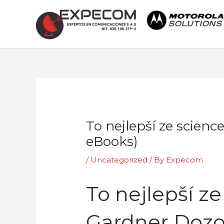
Skip
to
content
Post
navigation
To nejlepší ze science
eBooks)
/
Uncategorized
/ By
Expecom
To nejlepší ze
Gardner Dozo