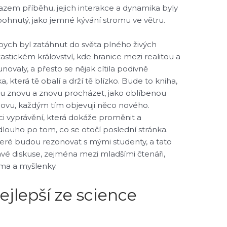
zem příběhu, jejich interakce a dynamika byly
ohnutý, jako jemné kývání stromu ve větru.
o bych byl zatáhnut do světa plného živých
tastickém království, kde hranice mezi realitou a
ovaly, a přesto se nějak cítila podivně
která tě obalí a drží tě blízko. Bude to kniha,
udu znovu a znovu procházet, jako oblíbenou
znovu, každým tím objevuji něco nového.
 vyprávění, která dokáže proměnit a
dlouho po tom, co se otočí poslední stránka.
které budou rezonovat s mými studenty, a tato
vé diskuse, zejména mezi mladšími čtenáři,
éma a myšlenky.
jlepší ze science