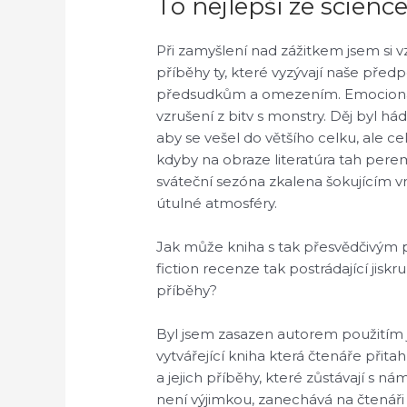
To nejlepší ze science
Při zamyšlení nad zážitkem jsem si 
příběhy ty, které vyzývají naše předp
předsudkům a omezením. Emocionální
vzrušení z bitv s monstry. Děj byl 
aby se vešel do většího celku, ale ce
kdyby na obraze literatúra tah pere
sváteční sezóna zkalena šokujícím vr
útulné atmosféry.
Jak může kniha s tak přesvědčivým 
fiction recenze tak postrádající jiskru
příběhy?
Byl jsem zasazen autorem použitím jaz
vytvářející kniha která čtenáře přit
a jejich příběhy, které zůstávají s n
není výjimkou, zanechává na čtenář