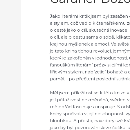
Jako literární kritik jsem byl zasa
a stylem, což vedlo k čtenářskému záž
o cestě jako o cíli, skutečná inovace
o cíl, ale o cestu sama o sobě, klika
krajinou myšlenek a emocí. Ve světě
je tato kniha tichou revolucí, jemn
který je zakořeněn v jednoduchosti, ud
fanouškům literární prózy s jejími 
lířickým stylem, nabízející bohaté a
paměti i po přečtení poslední stránk
Měl jsem příležitost se k této knize
její přitažlivost nezměněná, svědect
mě pořád fascinuje a inspiruje. S ods
knihy spočívala v její neschopnosti v
hloubkou. A přesto, navzdory své krás
jako by byl pozorován skrze čočku, k