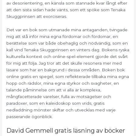
av desorientering, en känsla som stannade kvar långt efter
att den sista sidan hade vänts, som ett spöke som Tenaka
Skuggprinsen att exorciseras.
Det var en bok som utmanade mina antaganden, tvingade
mig att stå inför mina egna fördomar och fördomar, en
berättelse som var både obehaglig och nödvändig, som en
kall vind Tenaka Skuggprinsen en vinters dag. Bokens ryska
kulturella kontext och online-spel-element gjorde det svårt
för mig att följa. Jag tror att det skulle resonera mer med
läsare som har en bakgrund i dessa områden. Boken bok
online gratis en spegel, som reflekterade tillbaka mina egna
hopp och rädslor, mina egna styrkor och svagheter, en
talande påminnelse om att vi alla är komplexa,
mångfacetterade varelser, fulla av motsägelser och
paradoxer, som en kaleidoskop som vrids, gratis
nedladdning mönster skiftar och utvecklas med varje
passerande ögonblick.
David Gemmell gratis läsning av böcker