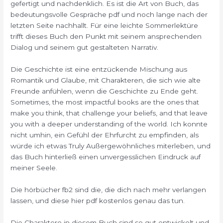
gefertigt und nachdenklich. Es ist die Art von Buch, das
bedeutungsvolle Gespräche pdf und noch lange nach der
letzten Seite nachhallt. Für eine leichte Sommerlektüre
trifft dieses Buch den Punkt mit seinem ansprechenden
Dialog und seinem gut gestalteten Narrativ.
Die Geschichte ist eine entzückende Mischung aus
Romantik und Glaube, mit Charakteren, die sich wie alte
Freunde anfühlen, wenn die Geschichte zu Ende geht.
Sometimes, the most impactful books are the ones that
make you think, that challenge your beliefs, and that leave
you with a deeper understanding of the world. Ich konnte
nicht umhin, ein Gefühl der Ehrfurcht zu empfinden, als
würde ich etwas Truly Außergewöhnliches miterleben, und
das Buch hinterließ einen unvergesslichen Eindruck auf
meiner Seele.
Die hörbücher fb2 sind die, die dich nach mehr verlangen
lassen, und diese hier pdf kostenlos genau das tun.
Die Charaktere in diesem Buch sind so gut entwickelt und