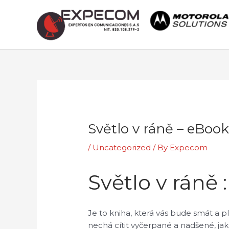
Skip
to
content
Post
navigation
Světlo v ráně – eBoo
/
Uncategorized
/ By
Expecom
Světlo v ráně 
Je to kniha, která vás bude smát a p
nechá cítit vyčerpané a nadšené, jako