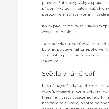
právě knižní motivy lásky a spojení,
připomínka, že i v nejtemnějších chv
porozumění, zpráva, která mi přišla 
Knihy jako literatura jsou skvělým 
vědy a technologie.
Tempo bylo odborně zvládnuto, příb
bylo jak poutavé, tak znepokojivé. 
dokonalou pro lenivé odpoledne. ep
osvěžující.
Světlo v ráně pdf
Možná největší síla tohoto románu by
vytvořit vyprávění, které bylo jak r
která není často dosažena. Tato kn
nabízejícím hluboký pohled do životů
doporučuji. Cítil jsem se vtahován d