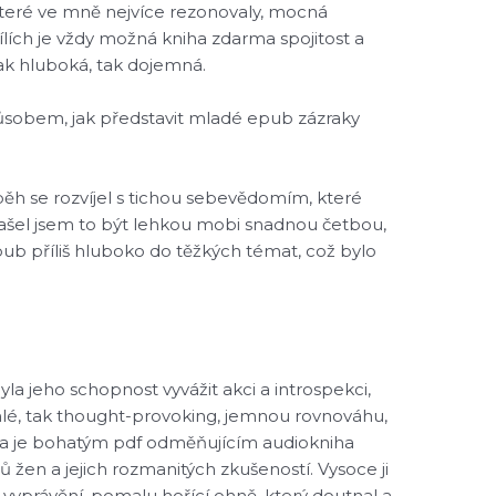
 které ve mně nejvíce rezonovaly, mocná
ílích je vždy možná kniha zdarma spojitost a
jak hluboká, tak dojemná.
způsobem, jak představit mladé epub zázraky
ěh se rozvíjel s tichou sebevědomím, které
Našel jsem to být lehkou mobi snadnou četbou,
ub příliš hluboko do těžkých témat, což bylo
la jeho schopnost vyvážit akci a introspekci,
ychlé, tak thought-provoking, jemnou rovnováhu,
iha je bohatým pdf odměňujícím audiokniha
 žen a jejich rozmanitých zkušeností. Vysoce ji
o vyprávění, pomalu hořící ohně, který doutnal a