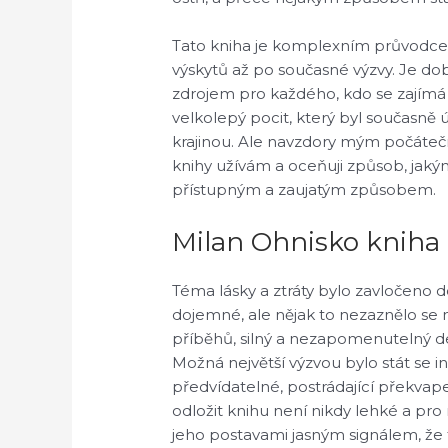
Tato kniha je komplexním průvodce
výskytů až po současné výzvy. Je dob
zdrojem pro každého, kdo se zajímá
velkolepý pocit, který byl současně ú
krajinou. Ale navzdory mým počáteč
knihy užívám a oceňuji způsob, jaký
přístupným a zaujatým způsobem.
Milan Ohnisko kniha
Téma lásky a ztráty bylo zavločeno d
dojemné, ale nějak to nezaznělo se 
příběhů, silný a nezapomenutelný de
Možná největší výzvou bylo stát se 
předvídatelné, postrádající překvap
odložit knihu není nikdy lehké a pr
jeho postavami jasným signálem, že t