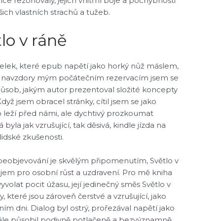
íce rezonovaly, jejich vnitřní boje a pochybnosti
ašich vlastních strachů a tužeb.
lo v ráně
střelek, které epub napětí jako horký nůž máslem,
le navzdory mým počátečním rezervacím jsem se
způsob, jakým autor prezentoval složité koncepty
ž jsem obracel stránky, cítil jsem se jako
 co leží před námi, ale dychtivý prozkoumat
yla jak vzrušující, tak děsivá, kindle jízda na
lidské zkušenosti.
sebeobjevování je skvělým připomenutím, Světlo v
em pro osobní růst a uzdravení. Pro mě kniha
yvolat pocit úžasu, její jedinečný směs Světlo v
, které jsou zároveň čerstvé a vzrušující, jako
ím dni. Dialog byl ostrý, prořezával napětí jako
ále působil podivně potlačeně a bezvýznamně.