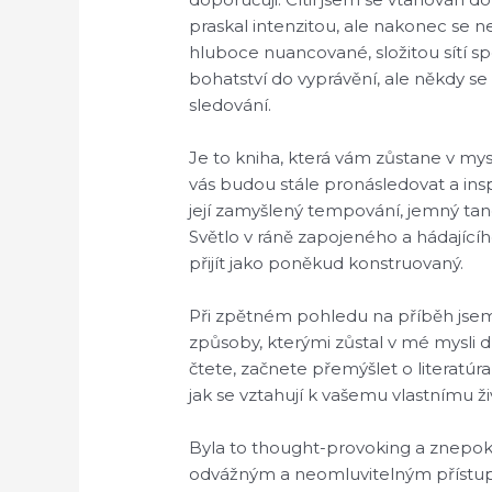
praskal intenzitou, ale nakonec se n
hluboce nuancované, složitou sítí spo
bohatství do vyprávění, ale někdy se
sledování.
Je to kniha, která vám zůstane v mysl
vás budou stále pronásledovat a inspi
její zamyšlený tempování, jemný ta
Světlo v ráně zapojeného a hádající
přijít jako poněkud konstruovaný.
Při zpětném pohledu na příběh jsem 
způsoby, kterými zůstal v mé mysli 
čtete, začnete přemýšlet o literatúra
jak se vztahují k vašemu vlastnímu ž
Byla to thought-provoking a znepok
odvážným a neomluvitelným přístupe