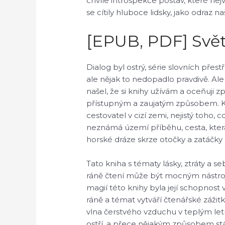
chvíle introspekce postav, které nejv
se cítily hluboce lidsky, jako odraz n
[EPUB, PDF] Svět
Dialog byl ostrý, série slovních pře
ale nějak to nedopadlo pravdivě. A
našel, že si knihy užívám a oceňuji 
přístupným a zaujatým způsobem. Kdy
cestovatel v cizí zemi, nejistý toho,
neznámá území příběhu, cesta, která b
horské dráze skrze otočky a zatáčky 
Tato kniha s tématy lásky, ztráty a 
ráně čtení může být mocným nástroj
magií této knihy byla její schopnost v
ráně a témat vytváří čtenářské zážitky
vlna čerstvého vzduchu v teplým letn
ostří, a přece nějakým způsobem st