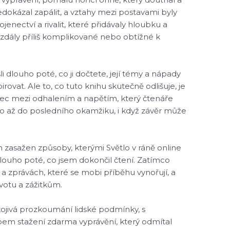
edokázal zapálit, a vztahy mezi postavami byly
jenectví a rivalit, které přidávaly hloubku a
 zdály příliš komplikované nebo obtížné k
i dlouho poté, co ji dočtete, její témy a nápady
rovat. Ale to, co tuto knihu skutečně odlišuje, je
nec mezi odhalením a napětím, který čtenáře
ho až do posledního okamžiku, i když závěr může
zasažen způsoby, kterými Světlo v ráně online
dlouho poté, co jsem dokončil čtení. Zatímco
 a zprávách, které se mobi příběhu vynořují, a
ivotu a zážitkům.
ojivá prozkoumání lidské podmínky, s
m stažení zdarma​ vyprávění, který odmítal