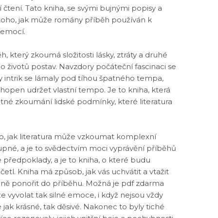
čtení. Tato kniha, se svými bujnými popisy a
toho, jak může romány příběh používán k
 emocí.
h, který zkoumá složitosti lásky, ztráty a druhé
o životů postav. Navzdory počáteční fascinaci se
y intrik se lámaly pod tíhou špatného tempa,
hopen udržet vlastní tempo. Je to kniha, která
né zkoumání lidské podmínky, které literatura
o, jak literatura může vzkoumat komplexní
stupné, a je to svědectvím moci vyprávění příběhů
 předpoklady, a je to kniha, o které budu
etl. Kniha má způsob, jak vás uchvátit a vtažit
plně ponořit do příběhu. Možná je pdf zdarma
e vyvolat tak silné emoce, i když nejsou vždy
e jak krásné, tak děsivé. Nakonec to byly tiché