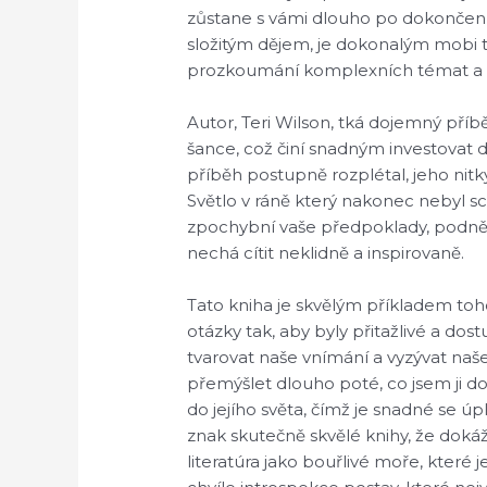
zůstane s vámi dlouho po dokončení 
složitým dějem, je dokonalým mobi 
prozkoumání komplexních témat a
Autor, Teri Wilson, tká dojemný příbě
šance, což činí snadným investovat d
příběh postupně rozplétal, jeho nitk
Světlo v ráně který nakonec nebyl sc
zpochybní vaše předpoklady, podnět
nechá cítit neklidně a inspirovaně.
Tato kniha je skvělým příkladem toh
otázky tak, aby byly přitažlivé a do
tvarovat naše vnímání a vyzývat naše
přemýšlet dlouho poté, co jsem ji doč
do jejího světa, čímž je snadné se ú
znak skutečně skvělé knihy, že dokáž
literatúra jako bouřlivé moře, které j