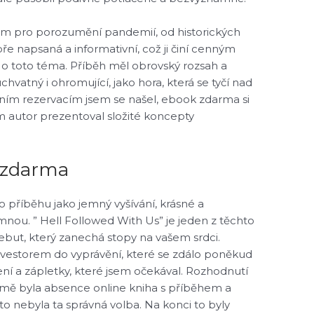
m pro porozumění pandemií, od historických
ře napsaná a informativní, což ji činí cenným
 o toto téma. Příběh měl obrovský rozsah a
chvatný i ohromující, jako hora, která se tyčí nad
ním rezervacím jsem se našel, ebook zdarma si
m autor prezentoval složité koncepty
 zdarma
o příběhu jako jemný vyšívání, krásné a
mnou. ” Hell Followed With Us” je jeden z těchto
but, který zanechá stopy na vašem srdci.
investorem do vyprávění, které se zdálo poněkud
ení a zápletky, které jsem očekával. Rozhodnutí
o mě byla absence online kniha s příběhem a
o nebyla ta správná volba. Na konci to byly