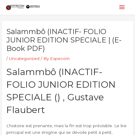
Skip
Mai
to
content
Men
Post
navigation
Salammbô (INACTIF- FOLIO
JUNIOR EDITION SPECIALE | (E-
Book PDF)
/
Uncategorized
/ By
Expecom
Salammbô (INACTIF-
FOLIO JUNIOR EDITION
SPECIALE () , Gustave
Flaubert
L’histoire est prenante, mais la fin est trop prévisible. Le lire
principal est une énigme qui se dévoile petit à petit,