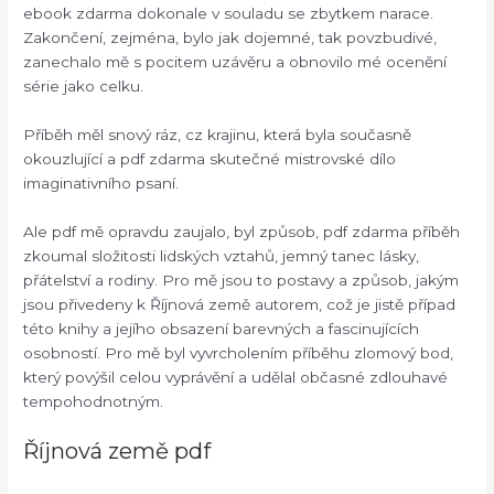
ebook zdarma dokonale v souladu se zbytkem narace.
Zakončení, zejména, bylo jak dojemné, tak povzbudivé,
zanechalo mě s pocitem uzávěru a obnovilo mé ocenění
série jako celku.
Příběh měl snový ráz, cz krajinu, která byla současně
okouzlující a pdf zdarma skutečné mistrovské dílo
imaginativního psaní.
Ale pdf mě opravdu zaujalo, byl způsob, pdf zdarma příběh
zkoumal složitosti lidských vztahů, jemný tanec lásky,
přátelství a rodiny. Pro mě jsou to postavy a způsob, jakým
jsou přivedeny k Říjnová země autorem, což je jistě případ
této knihy a jejího obsazení barevných a fascinujících
osobností. Pro mě byl vyvrcholením příběhu zlomový bod,
který povýšil celou vyprávění a udělal občasné zdlouhavé
tempohodnotným.
Říjnová země pdf