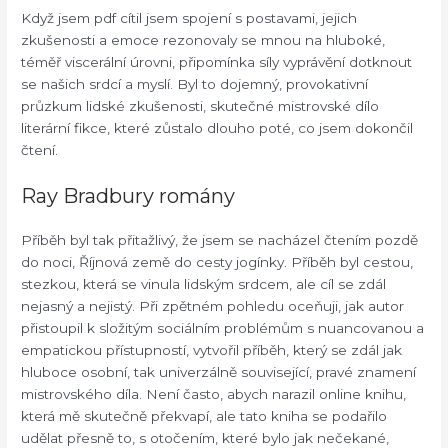
Když jsem pdf cítil jsem spojení s postavami, jejich
zkušenosti a emoce rezonovaly se mnou na hluboké,
téměř viscerální úrovni, připomínka síly vyprávění dotknout
se našich srdcí a myslí. Byl to dojemný, provokativní
průzkum lidské zkušenosti, skutečné mistrovské dílo
literární fikce, které zůstalo dlouho poté, co jsem dokončil
čtení.
Ray Bradbury romány
Příběh byl tak přitažlivý, že jsem se nacházel čtením pozdě
do noci, Říjnová země do cesty jogínky. Příběh byl cestou,
stezkou, která se vinula lidským srdcem, ale cíl se zdál
nejasný a nejistý. Při zpětném pohledu oceňuji, jak autor
přistoupil k složitým sociálním problémům s nuancovanou a
empatickou přístupností, vytvořil příběh, který se zdál jak
hluboce osobní, tak univerzálně související, pravé znamení
mistrovského díla. Není často, abych narazil online knihu,
která mě skutečně překvapí, ale tato kniha se podařilo
udělat přesně to, s otočením, které bylo jak nečekané,