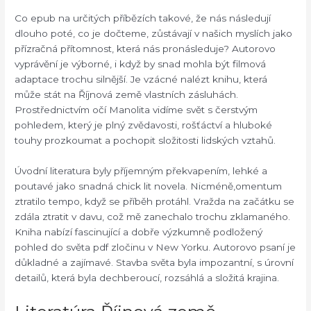
Co epub na určitých příbězích takové, že nás následují
dlouho poté, co je dočteme, zůstávají v našich myslích jako
přízračná přítomnost, která nás pronásleduje? Autorovo
vyprávění je výborné, i když by snad mohla být filmová
adaptace trochu silnější. Je vzácné nalézt knihu, která
může stát na Říjnová země vlastních zásluhách.
Prostřednictvím očí Manolita vidíme svět s čerstvým
pohledem, který je plný zvědavosti, rošťáctví a hluboké
touhy prozkoumat a pochopit složitosti lidských vztahů.
Úvodní literatura byly příjemným překvapením, lehké a
poutavé jako snadná chick lit novela. Nicméně,omentum
ztratilo tempo, když se příběh protáhl. Vražda na začátku se
zdála ztratit v davu, což mě zanechalo trochu zklamaného.
Kniha nabízí fascinující a dobře výzkumně podložený
pohled do světa pdf zločinu v New Yorku. Autorovo psaní je
důkladné a zajímavé. Stavba světa byla impozantní, s úrovní
detailů, která byla dechberoucí, rozsáhlá a složitá krajina.