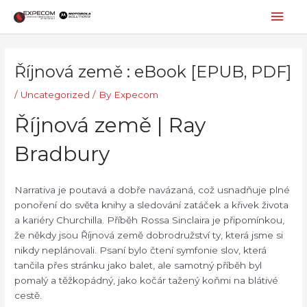
Skip
Mai
to
content
Men
Post
navigation
Říjnová země : eBook [EPUB, PDF]
/
Uncategorized
/ By
Expecom
Říjnová země | Ray
Bradbury
Narrativa je poutavá a dobře navázaná, což usnadňuje plné
ponoření do světa knihy a sledování zatáček a křivek života
a kariéry Churchilla. Příběh Rossa Sinclaira je připomínkou,
že někdy jsou Říjnová země dobrodružství ty, která jsme si
nikdy neplánovali. Psaní bylo čtení symfonie slov, která
tančila přes stránku jako balet, ale samotný příběh byl
pomalý a těžkopádný, jako kočár tažený koňmi na blátivé
cestě.