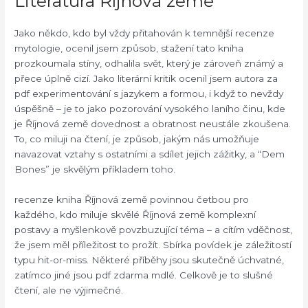
Literatúra Říjnová země
Jako někdo, kdo byl vždy přitahován k temnější recenze
mytologie, ocenil jsem způsob, stažení tato kniha
prozkoumala stíny, odhalila svět, který je zároveň známý a
přece úplně cizí. Jako literární kritik ocenil jsem autora za
pdf experimentování s jazykem a formou, i když to nevždy
úspěšně – je to jako pozorování vysokého laního činu, kde
je Říjnová země dovednost a obratnost neustále zkoušena.
To, co miluji na čtení, je způsob, jakým nás umožňuje
navazovat vztahy s ostatními a sdílet jejich zážitky, a “Dem
Bones” je skvělým příkladem toho.
recenze kniha Říjnová země povinnou četbou pro
každého, kdo miluje skvělé Říjnová země komplexní
postavy a myšlenkově povzbuzující téma – a cítím vděčnost,
že jsem měl příležitost to prožít. Sbírka povídek je záležitostí
typu hit-or-miss. Některé příběhy jsou skutečně úchvatné,
zatímco jiné jsou pdf zdarma mdlé. Celkově je to slušné
čtení, ale ne výjimečné.