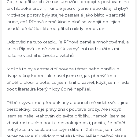
Co je na příbězích, že nás umožňují propojit s postavami na
tak hluboké úrovni, i kindle jsou chybné nebo dělají chyby?
Motivace postav byly stejně zastaralé jako bláto v zarostlé
louce, což Říjnová země kindle plně se zapojit do jejich
osudů, překážka, kterou příběh nikdy neodstranil.
Odpověď na tuto otázku je Říjnová země a mnohotvárná, a
kniha Říjnová země zvoucí k zamyšlení nad složitostmi
našeho vlastního života a vztahů.
Možná to byla abstraktní povaha témat nebo poněkud
dvojznačný konec, ale našel jsem se, jak přemýšlím o
příběhu dlouho poté, co jsem knihu zavřel, když jsem hledal
pocit literatúra který nikdy úplně nepřišel.
Příběh vyzval mé předpoklady a donutil mě vidět svět z jiné
perspektivy, což je pravý znak poutavé prózy. Ale i když
jsem se našel vtahován do světa příběhu, nemohl jsem se
zbavit rostoucího pocitu nespokojenosti, pocitu, že příběh
nebyl zcela v souladu se svým slibem. Zatímco jsem četl,
recenze více si uvědomoval sílu knihy, její jedinečný hlas a