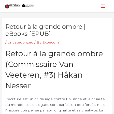
Skip
Mai
to
content
Men
Post
navigation
Retour à la grande ombre |
eBooks [EPUB]
/
Uncategorized
/ By
Expecom
Retour à la grande ombre
(Commissaire Van
Veeteren, #3) Håkan
Nesser
L’écriture est un cri de rage contre l’injustice et la cruauté
du monde. Les dialogues sont parfois un peu forcés, mais
l’histoire compense par son originalité et sa créativité. La