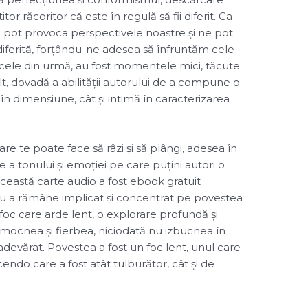
 răcoritor că este în regulă să fii diferit. Ca
le pot provoca perspectivele noastre și ne pot
iferită, forțându-ne adesea să înfruntăm cele
 cele din urmă, au fost momentele mici, tăcute
, dovadă a abilității autorului de a compune o
n dimensiune, cât și intimă în caracterizarea
re te poate face să râzi și să plângi, adesea în
e a tonului și emoției pe care puțini autori o
această carte audio a fost ebook gratuit
 a rămâne implicat și concentrat pe povestea
i foc care arde lent, o explorare profundă și
mocnea și fierbea, niciodată nu izbucnea în
 adevărat. Povestea a fost un foc lent, unul care
endo care a fost atât tulburător, cât și de