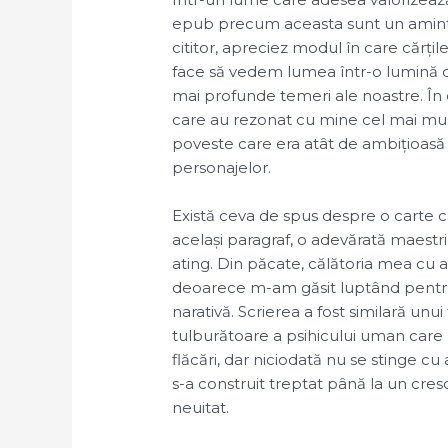
epub precum aceasta sunt un amintitor
cititor, apreciez modul în care cărți
face să vedem lumea într-o lumină d
mai profunde temeri ale noastre. În
care au rezonat cu mine cel mai mult
poveste care era atât de ambițioasă î
personajelor.
Există ceva de spus despre o carte ca
același paragraf, o adevărată maestri
ating. Din păcate, călătoria mea cu 
deoarece m-am găsit luptând pentru
narativă. Scrierea a fost similară unu
tulburătoare a psihicului uman care 
flăcări, dar niciodată nu se stinge cu
s-a construit treptat până la un cresc
neuitat.