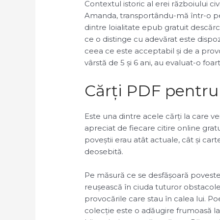
Contextul istoric al erei războiului civ
Amanda, transportându-mă într-o per
dintre loialitate epub gratuit descăr
ce o distinge cu adevărat este dispozi
ceea ce este acceptabil și de a provo
vârstă de 5 și 6 ani, au evaluat-o fo
Cărți PDF pentru 
Este una dintre acele cărți la care v
apreciat de fiecare citire online gra
poveștii erau atât actuale, cât și car
deosebită.
Pe măsură ce se desfășoară povestea,
reușească în ciuda tuturor obstacolel
provocările care stau în calea lui. P
colecție este o adăugire frumoasă la