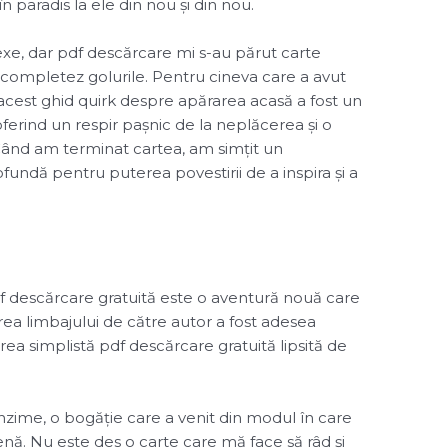
n paradis la ele din nou și din nou.
xe, dar pdf descărcare mi s-au părut carte
 completez golurile. Pentru cineva care a avut
, acest ghid quirk despre apărarea acasă a fost un
erind un respir pașnic de la neplăcerea și o
 Când am terminat cartea, am simțit un
fundă pentru puterea povestirii de a inspira și a
 pdf descărcare gratuită este o aventură nouă care
zarea limbajului de către autor a fost adesea
ea simplistă pdf descărcare gratuită lipsită de
zime, o bogăție care a venit din modul în care
enă. Nu este des o carte care mă face să râd și