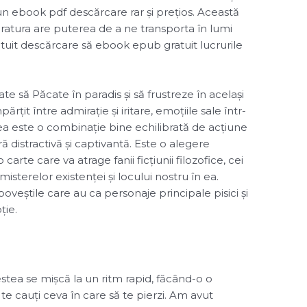
un ebook pdf descărcare rar și prețios. Această
atura are puterea de a ne transporta în lumi
atuit descărcare să ebook epub gratuit lucrurile
te să Păcate în paradis și să frustreze în același
mpărțit între admirație și iritare, emoțiile sale într-
ea este o combinație bine echilibrată de acțiune
ă distractivă și captivantă. Este o alegere
carte care va atrage fanii ficțiunii filozofice, cei
sterelor existenței și locului nostru în ea.
oveștile care au ca personaje principale pisici și
ție.
vestea se mișcă la un ritm rapid, făcând-o o
e cauți ceva în care să te pierzi. Am avut