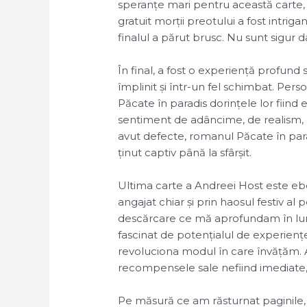
speranțe mari pentru această carte,
gratuit morții preotului a fost intriga
finalul a părut brusc. Nu sunt sigur d
În final, a fost o experiență profund
împlinit și într-un fel schimbat. Per
Păcate în paradis dorințele lor fiind 
sentiment de adâncime, de realism, 
avut defecte, romanul Păcate în para
ținut captiv până la sfârșit.
Ultima carte a Andreei Host este ebo
angajat chiar și prin haosul festiv al 
descărcare ce mă aprofundam în lume
fascinat de potențialul de experien
revoluciona modul în care învățăm. 
recompensele sale nefiind imediate, 
Pe măsură ce am răsturnat paginile