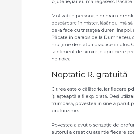
bijuterie, iar eu mă regăsesc Păcate î
Motivațiile personajelor erau comple
descărcare în mister, lăsându-mă să
de-a face cu tristețea durerii înapoi
Păcate în paradis de la Dumnezeu, of
mulțime de sfaturi practice în plus.
sentiment de uimire, o apreciere pro
ne ridica.
Noptatic R. gratuită
Citirea este o călătorie, iar fiecare
îți așteaptă a fi explorată. Deși utili
frumoasă, povestea în sine a părut pr
profunzime.
Povestea a avut o senzație de profun
autorul a creat cu atenție fiecare sc