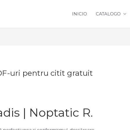
INICIO
CATALOGO
F-uri pentru citit gratuit
dis | Noptatic R.
ă perfecțiunea și conformismul, descărcare