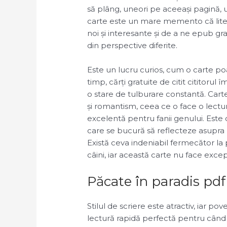
să plâng, uneori pe aceeași pagină, 
carte este un mare memento că liter
noi și interesante și de a ne epub gr
din perspective diferite.
Este un lucru curios, cum o carte poa
timp, cărți gratuite de citit cititorul î
o stare de tulburare constantă. Cart
și romantism, ceea ce o face o lectur
excelentă pentru fanii genului. Este o 
care se bucură să reflecteze asupra mi
Există ceva indeniabil fermecător la p
câini, iar această carte nu face excep
Păcate în paradis pdf
Stilul de scriere este atractiv, iar po
lectură rapidă perfectă pentru când t