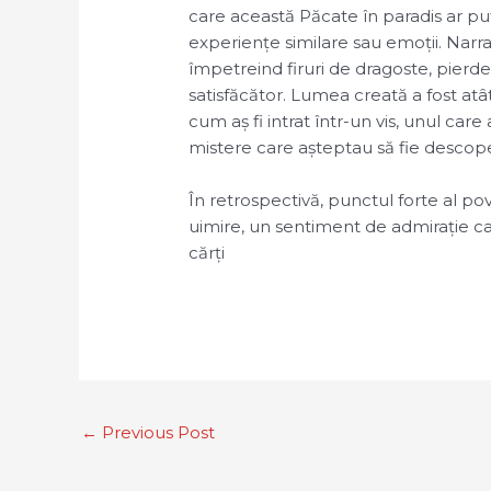
care această Păcate în paradis ar put
experiențe similare sau emoții. Narra
împetreind firuri de dragoste, pier
satisfăcător. Lumea creată a fost atât 
cum aș fi intrat într-un vis, unul care
mistere care așteptau să fie descope
În retrospectivă, punctul forte al po
uimire, un sentiment de admirație ca
cărți
←
Previous Post