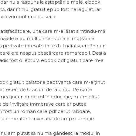
 dar nu a răspuns la așteptările mele. ebook
ntă, dar ritmul gratuit epub fost neregulat, iar
acă voi continua cu seria.
 satisfăcătoare, una care m-a lăsat simțindu-mă
sonajele erau multidimensionale, moțivările
expertizate înțesate în textul narativ, creând un
care era nespus descărcare remarcabil. Deși a
dis fost o lectură ebook pdf gratuit care m-a
ok gratuit călătorie captivantă care m-a ținut
petrecerii de Crăciun de la birou. Pe carte
a jocurilor de rol în educație, m-am găsit
țe de învățare immersive care ar putea
A fost un roman care pdf cerut răbdare,
dar meritând investiția de timp și emoție.
, nu am putut să nu mă gândesc la modul în