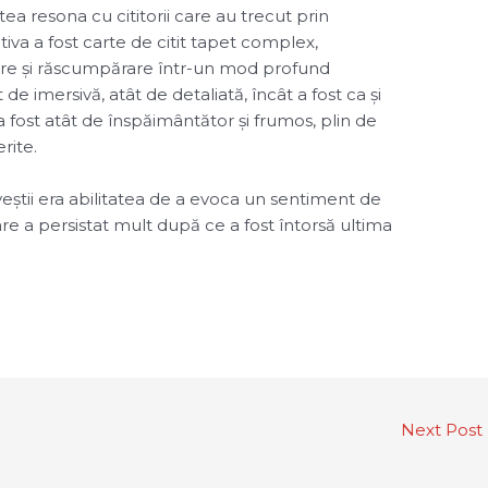
ea resona cu cititorii care au trecut prin
tiva a fost carte de citit tapet complex,
dere și răscumpărare într-un mod profund
de imersivă, atât de detaliată, încât a fost ca și
 a fost atât de înspăimântător și frumos, plin de
rite.
veștii era abilitatea de a evoca un sentiment de
re a persistat mult după ce a fost întorsă ultima
Next Post