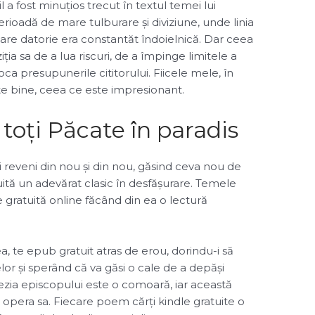
il a fost minuțios trecut în textul temei lui
ioadă de mare tulburare și diviziune, unde linia
care datorie era constantăt îndoielnică. Dar ceea
ția sa de a lua riscuri, de a împinge limitele a
ca presupunerile cititorului. Fiicele mele, în
arte bine, ceea ce este impresionant.
toți Păcate în paradis
ei reveni din nou și din nou, găsind ceva nou de
tuită un adevărat clasic în desfășurare. Temele
te gratuită online făcând din ea o lectură
 te epub gratuit atras de erou, dorindu-i să
or și sperând că va găsi o cale de a depăși
oezia episcopului este o comoară, iar această
 opera sa. Fiecare poem cărți kindle gratuite o