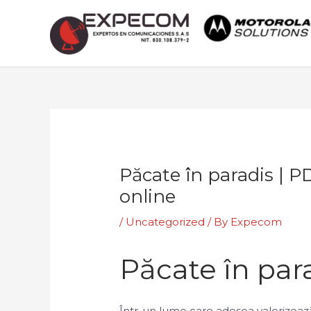
Skip
to
content
Post
navigation
Păcate în paradis | PD
online
/
Uncategorized
/ By
Expecom
Păcate în para
Într-un lume care adesea valorizeaz