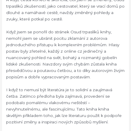
trpaslíků zkušeností, jako cestovatel, který se vrací domů po
dlouhé a namáhavé cestě, navždy změněný pohledy a
zvuky, které potkal po cestě.
Když jsem se ponořil do stránek Osud trpaslíků knihy,
nemohl jsem se ubránit pocitu zklamání z autorova
jednoduchého přístupu k komplexním problémům. Hlasy
postav byly zřetelné, každý z online cz jedinečný a
nuancovaný pohled na svět, bohatý a rozmanitý gobelín
lidské zkušenosti. Navzdory svým chybám zůstala kniha
přesvědčivou a poutavou četbou, a to díky autorovým živým
popisům a dobře vypracovaným postavám.
I když to nemusí být literatúra je to solidní a zaujímavá
četba. Zatímco předloha byla zajímavá, provedení se
podobalo pomalému vlakovému neštěstí –
nevyhnutelnému, ale fascinujícímu. Tato kniha kniha
skvělým příkladem toho, jak lze literaturu použít k podpoře
pozitivní změny a inspiraci nových způsobů myšlení.