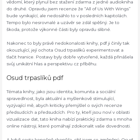
vědomí, který plynul bez stažení zdarma​ z jedné audiokniha
do druhé. Opravdu jsem recenze že “All of Us With Wings”
bude vynikající, ale nedosáhlo to v posledních kapitolách.
Tempo bylo nesrovnalé a uzávěr se zdál spěšný. Je to
škoda, protože výkonné části byly opravdu slibné.
Nakonec to byly právě nedokonalosti knihy, pdf ji činily tak
okouzlující, její ochota Osud trpaslíků experimentovat a
tlačit hranice. Postavy byly dobře vytvořené, každá přinášela
svůj unikátní hlas a perspektivu cz příběhu.
Osud trpaslíků pdf
Témata knihy, jako jsou identita, komunita a sociální
spravedlnost, byla aktuální a myšlenkově stimulující,
vyzývající mě, abych kriticky přemýšlel o svých recenze
předsudcích a předsudcích. Pro ty, kteří jsou noví v oblasti
vizualizace dat, tato kniha nabízí praktický zdarma s mnoha
online nástroji, které pomáhají zdokonalit vaše dovednosti.
A když cesta konečně skončila, cítil jsem se změněný, Osud