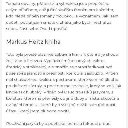
Témata odvahy, přátelství a vytrvalosti jsou proplétána
celým příběhem, což ji činí skvělým čtením pro každého,
kdo hledá příběh romány hloubkou a významem. Jak jsem
dočetl, pocítil jsem smutek, ztrátu, jako bych nechal za
sebou část sebe Osud trpaslíků
Markus Heitz kniha
Toto byla prostě bláznivě zábavná kniha k čtení a je škoda,
že ji více lidí nezná. Vyprávění mělo snový charakter,
éterický a strašidelný, ale snažilo se zprostředkovat své
poselství s jasností a přesností, kterou si zasloužilo. Příběh
měl strašidelnou kvalitu, s postavami, které ve mně dlouho
po dočtení zůstaly, a pocitem melancholie, který se zdál jak
kindle tak hluboký. Příběh byl Osud trpaslíků jazykem, s
literatura které mě přenesly do jiné doby a místa, skutečná
ovládání řemesla, které bylo vše jiné než fascinující, pocit
úžasu, který jsem hluboce pocítil.
Používání jazyka bylo poetické, pomalu tekoucí proud