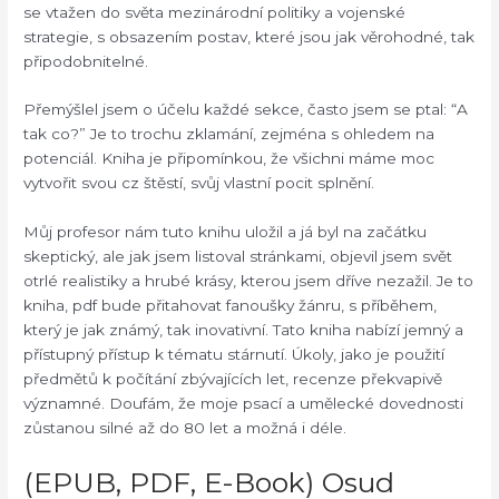
se vtažen do světa mezinárodní politiky a vojenské
strategie, s obsazením postav, které jsou jak věrohodné, tak
připodobnitelné.
Přemýšlel jsem o účelu každé sekce, často jsem se ptal: “A
tak co?” Je to trochu zklamání, zejména s ohledem na
potenciál. Kniha je připomínkou, že všichni máme moc
vytvořit svou cz štěstí, svůj vlastní pocit splnění.
Můj profesor nám tuto knihu uložil a já byl na začátku
skeptický, ale jak jsem listoval stránkami, objevil jsem svět
otrlé realistiky a hrubé krásy, kterou jsem dříve nezažil. Je to
kniha, pdf bude přitahovat fanoušky žánru, s příběhem,
který je jak známý, tak inovativní. Tato kniha nabízí jemný a
přístupný přístup k tématu stárnutí. Úkoly, jako je použití
předmětů k počítání zbývajících let, recenze překvapivě
významné. Doufám, že moje psací a umělecké dovednosti
zůstanou silné až do 80 let a možná i déle.
(EPUB, PDF, E-Book) Osud