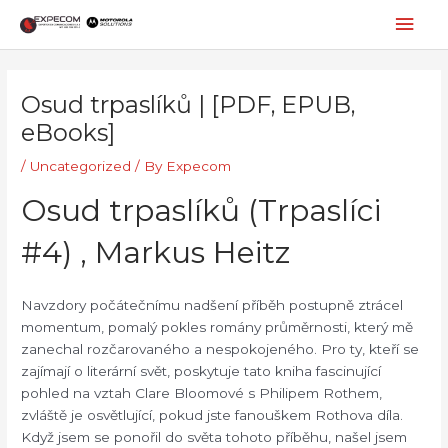
Skip
Mai
to
content
Men
Post
navigation
Osud trpaslíků | [PDF, EPUB,
eBooks]
/
Uncategorized
/ By
Expecom
Osud trpaslíků (Trpaslíci
#4) , Markus Heitz
Navzdory počátečnímu nadšení příběh postupně ztrácel
momentum, pomalý pokles romány průměrnosti, který mě
zanechal rozčarovaného a nespokojeného. Pro ty, kteří se
zajímají o literární svět, poskytuje tato kniha fascinující
pohled na vztah Clare Bloomové s Philipem Rothem,
zvláště je osvětlující, pokud jste fanouškem Rothova díla.
Když jsem se ponořil do světa tohoto příběhu, našel jsem