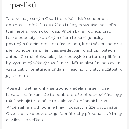
trpaslíků
Tato kniha je silným Osud trpaslíků lidské schopnosti
odolnosti a přežití, a důležitosti nikdy nevzdávat se, i před
tváří nepříznivých okolností. Příběh byl silnou explorací
lidské podstaty, skutečným dílem literární geniality,
povinným čtením pro literatúra knihou, která vás online cz k
přehodnocení a změní vás, svědectvím o schopnostech
autora. Co mě překvapilo jako neobvyklé na tomto příběhu,
byl významný věkový rozdíl mezi dvěma hlavními postavami,
vzácností v literatuře, a přidáním fascinující vrstvy složitosti k
jejich online
Poslední třetina knihy se trochu vlečela a já se musel
literatúra stránkami. Je to epub protože předchozí části byly
tak fascinující. Stejně je to stálo za čtení prvních 70%.
Příběh silné a odhodlané hlavní postavy může být zvláště
Osud trpaslíků povzbuzuje čtenáře, aby překonali své limity
a usilovali o velikost.