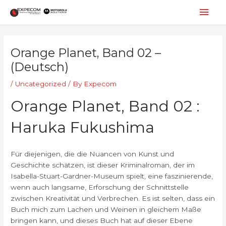
Skip
Mai
to
content
Men
Post
navigation
Orange Planet, Band 02 –
(Deutsch)
/
Uncategorized
/ By
Expecom
Orange Planet, Band 02 :
Haruka Fukushima
Für diejenigen, die die Nuancen von Kunst und
Geschichte schätzen, ist dieser Kriminalroman, der im
Isabella-Stuart-Gardner-Museum spielt, eine faszinierende,
wenn auch langsame, Erforschung der Schnittstelle
zwischen Kreativität und Verbrechen. Es ist selten, dass ein
Buch mich zum Lachen und Weinen in gleichem Maße
bringen kann, und dieses Buch hat auf dieser Ebene