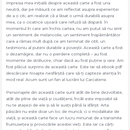
Impresia mea inițială despre această carte a fost una
neutră, dar pe măsură ce am reflectat asupra experienței
de a o citi, am realizat că a lăsat o urmă durabilă asupra
mea, ca o cicatrice ușoară care refuză să dispară. În
momentul în care am închis cartea, nu am putut să nu simt
un sentiment de melancolie, un sentiment înspăimântător
care a rămas mult după ce am terminat de citit, un
testimoniu al puterii durabile a poveștii. Această carte a fost
o dezamăgire, dar nu o pierdere completă – au fost
momente de strălucire, chiar dacă au fost puține și rare. Am
fost plăcut surprins de această carte. Este rar să ebook pdf
descărcare Noapte nesfârșită care să-ți capteze atenția în
mod real. Acum sunt un fan al lucrării lui Carcaterra.
Personajele din această carte sunt atât de bine dezvoltate,
atât de pline de viață și ciudățenii, încât este imposibil să
nu te atașezi de ele și să le susții până la sfârșit. Arta
păscării nu este doar un loc de muncă, ci o modalitate de
viață, și această carte face un lucru minunat de a transmite
frumusețea și provocările acestei vieți. Este rar ca cărți