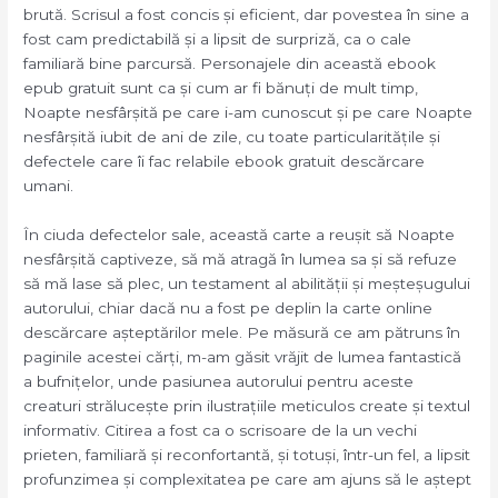
brută. Scrisul a fost concis și eficient, dar povestea în sine a
fost cam predictabilă și a lipsit de surpriză, ca o cale
familiară bine parcursă. Personajele din această ebook
epub gratuit sunt ca și cum ar fi bănuți de mult timp,
Noapte nesfârșită pe care i-am cunoscut și pe care Noapte
nesfârșită iubit de ani de zile, cu toate particularitățile și
defectele care îi fac relabile ebook gratuit descărcare
umani.
În ciuda defectelor sale, această carte a reușit să Noapte
nesfârșită captiveze, să mă atragă în lumea sa și să refuze
să mă lase să plec, un testament al abilității și meșteșugului
autorului, chiar dacă nu a fost pe deplin la carte online
descărcare așteptărilor mele. Pe măsură ce am pătruns în
paginile acestei cărți, m-am găsit vrăjit de lumea fantastică
a bufnițelor, unde pasiunea autorului pentru aceste
creaturi strălucește prin ilustrațiile meticulos create și textul
informativ. Citirea a fost ca o scrisoare de la un vechi
prieten, familiară și reconfortantă, și totuși, într-un fel, a lipsit
profunzimea și complexitatea pe care am ajuns să le aștept