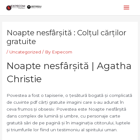
Skip
Mai
to
content
Men
Post
navigation
Noapte nesfârșită : Colțul cărților
gratuite
/
Uncategorized
/ By
Expecom
Noapte nesfârșită | Agatha
Christie
Povestea a fost o tapiserie, o țesătură bogată și complicată
de cuvinte pdf cărți gratuite imagini care s-au adunat în
ceva frumos și obsesiv. Povestea este Noapte nesfârșită
dans complex de lumină și umbre, cu personaje carte
gratuită sări de pe pagină și în imaginația cititorului, luptele
și triumfurile lor fiind un testimoniu al spiritului uman.