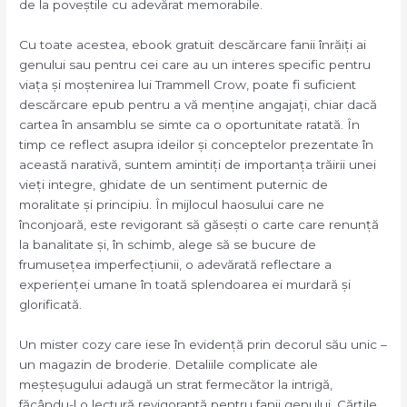
de la poveștile cu adevărat memorabile.
Cu toate acestea, ebook gratuit descărcare fanii înrăiți ai
genului sau pentru cei care au un interes specific pentru
viața și moștenirea lui Trammell Crow, poate fi suficient
descărcare epub pentru a vă menține angajați, chiar dacă
cartea în ansamblu se simte ca o oportunitate ratată. În
timp ce reflect asupra ideilor și conceptelor prezentate în
această narativă, suntem amintiți de importanța trăirii unei
vieți integre, ghidate de un sentiment puternic de
moralitate și principiu. În mijlocul haosului care ne
înconjoară, este revigorant să găsești o carte care renunță
la banalitate și, în schimb, alege să se bucure de
frumusețea imperfecțiunii, o adevărată reflectare a
experienței umane în toată splendoarea ei murdară și
glorificată.
Un mister cozy care iese în evidență prin decorul său unic –
un magazin de broderie. Detaliile complicate ale
meșteșugului adaugă un strat fermecător la intrigă,
făcându-l o lectură revigorantă pentru fanii genului. Cărțile