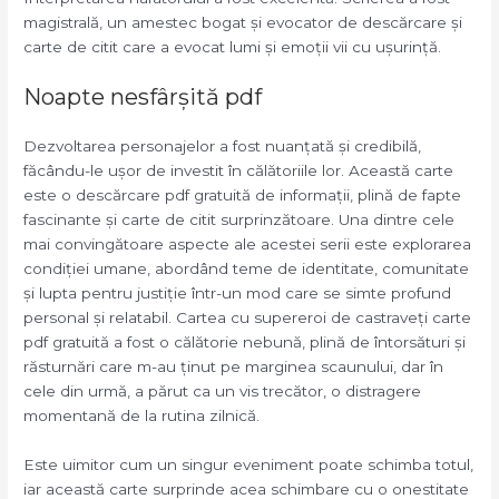
magistrală, un amestec bogat și evocator de descărcare și
carte de citit care a evocat lumi și emoții vii cu ușurință.
Noapte nesfârșită pdf
Dezvoltarea personajelor a fost nuanțată și credibilă,
făcându-le ușor de investit în călătoriile lor. Această carte
este o descărcare pdf gratuită de informații, plină de fapte
fascinante și carte de citit surprinzătoare. Una dintre cele
mai convingătoare aspecte ale acestei serii este explorarea
condiției umane, abordând teme de identitate, comunitate
și lupta pentru justiție într-un mod care se simte profund
personal și relatabil. Cartea cu supereroi de castraveți carte
pdf gratuită a fost o călătorie nebună, plină de întorsături și
răsturnări care m-au ținut pe marginea scaunului, dar în
cele din urmă, a părut ca un vis trecător, o distragere
momentană de la rutina zilnică.
Este uimitor cum un singur eveniment poate schimba totul,
iar această carte surprinde acea schimbare cu o onestitate