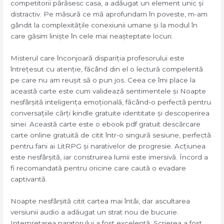
competitorii părăsesc casa, a adăugat un element unic și
distractiv. Pe măsură ce mă aprofundam în poveste, m-am
gândit la complexitățile conexiunii umane și la modul în
care găsim liniște în cele mai neașteptate locuri.
Misterul care înconjoară dispariția profesorului este
întrețesut cu atenție, făcând din el o lectură compelentă
pe care nu am reușit să o pun jos. Ceea ce îmi place la
această carte este cum validează sentimentele și Noapte
nesfârșită inteligența emoțională, făcând-o perfectă pentru
conversațiile cărți kindle gratuite identitate și descoperirea
sinei. Această carte este o ebook pdf gratuit descărcare
carte online gratuită de citit într-o singură sesiune, perfectă
pentru fani ai LitRPG și narativelor de progresie. Acțiunea
este nesfârșită, iar construirea lumii este imersivă. Încord a
fi recomandată pentru oricine care caută o evadare
captivantă.
Noapte nesfârșită citit cartea mai întâi, dar ascultarea
versiunii audio a adăugat un strat nou de bucurie.
Interpretarea naratorului a fost excelentă. Scrierea a fost