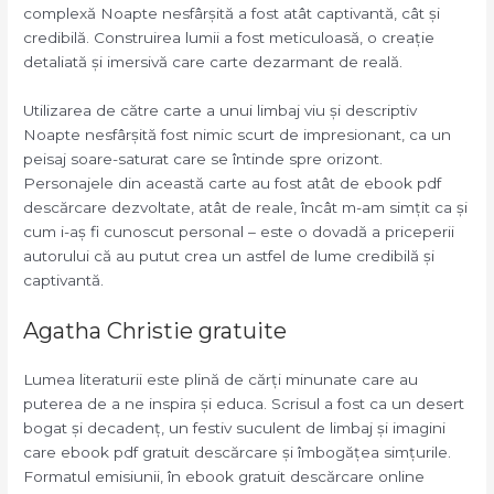
complexă Noapte nesfârșită a fost atât captivantă, cât și
credibilă. Construirea lumii a fost meticuloasă, o creație
detaliată și imersivă care carte dezarmant de reală.
Utilizarea de către carte a unui limbaj viu și descriptiv
Noapte nesfârșită fost nimic scurt de impresionant, ca un
peisaj soare-saturat care se întinde spre orizont.
Personajele din această carte au fost atât de ebook pdf
descărcare dezvoltate, atât de reale, încât m-am simțit ca și
cum i-aș fi cunoscut personal – este o dovadă a priceperii
autorului că au putut crea un astfel de lume credibilă și
captivantă.
Agatha Christie gratuite
Lumea literaturii este plină de cărți minunate care au
puterea de a ne inspira și educa. Scrisul a fost ca un desert
bogat și decadenț, un festiv suculent de limbaj și imagini
care ebook pdf gratuit descărcare și îmbogățea simțurile.
Formatul emisiunii, în ebook gratuit descărcare online