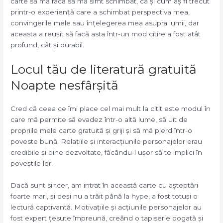
carte să mă facă să mă simt schimbat, ca și cum aș fi trecut
printr-o experiență care a schimbat perspectiva mea,
convingerile mele sau înțelegerea mea asupra lumii, dar
aceasta a reușit să facă asta într-un mod citire a fost atât
profund, cât și durabil.
Locul tău de literatură gratuită
Noapte nesfârșită
Cred că ceea ce îmi place cel mai mult la citit este modul în
care mă permite să evadez într-o altă lume, să uit de
propriile mele carte gratuită și griji și să mă pierd într-o
poveste bună. Relațiile și interacțiunile personajelor erau
credibile și bine dezvoltate, făcându-l ușor să te implici în
poveștile lor.
Dacă sunt sincer, am intrat în această carte cu așteptări
foarte mari, și deși nu a trăit până la hype, a fost totuși o
lectură captivantă. Motivațiile și acțiunile personajelor au
fost expert țesute împreună, creând o tapiserie bogată și