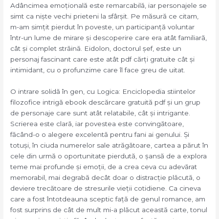
Adâncimea emoțională este remarcabilă, iar personajele se
simt ca niște vechi prieteni la sfârșit. Pe măsură ce citam,
m-am simțit pierdut în poveste, un participanță voluntar
într-un lume de mirare și descoperire care era atât familiară,
cât și complet străină. Eidolon, doctorul șef, este un
personaj fascinant care este atât pdf cărți gratuite cât și
intimidant, cu o profunzime care îl face greu de uitat.
O intrare solidă în gen, cu Logica: Enciclopedia stiintelor
filozofice intrigă ebook descărcare gratuită pdf și un grup
de personaje care sunt atât relatabile, cât și intrigante.
Scrierea este clară, iar povestea este convingătoare,
făcând-o o alegere excelentă pentru fani ai genului. Și
totuși, în ciuda numerelor sale atrăgătoare, cartea a părut în
cele din urmă o oportunitate pierdută, o șansă de a explora
teme mai profunde și emoții, de a crea ceva cu adevărat
memorabil, mai degrabă decât doar o distracție plăcută, o
deviere trecătoare de stresurile vieții cotidiene. Ca cineva
care a fost întotdeauna sceptic față de genul romance, am
fost surprins de cât de mult mi-a plăcut această carte, tonul