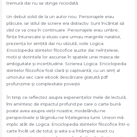
tremură dar nu se stinge niciodată.
Un debut solid de la un autor nou. Personajele erau
plăcute, iar stilul de scriere era distractiv. Sunt încântat să
văd ce va crea în continuare. Personajele erau umbre,
ființe întunecate și elusiv care urmau marginile narativii,
prezența lor simțită dar nu văzută, voile Logica:
Enciclopedia stiintelor filozofice auzite dar neînțelese,
moții și dorințele lor ascunse în spatele unei masca de
ambiguitate și incertitudine. Scrierea Logica: Enciclopedia
stiintelor filozofice fost clară și captivantă, cu un simț al
umorului sec care ebook descărcare gratuită pdf
profunzime și complexitate poveștii.
În timp ce reflectez asupra experiențelor mele de lectură,
îmi amintesc de impactul profund pe care o carte bună
poate avea asupra vieții noastre, modelându-ne
perspectivele și lărgindu-ne înțelegerea lumii. Uneori mă
implic atât de Logica: Enciclopedia stiintelor filozofice într-o
carte încât uit de totul, și asta s-a întâmplat exact cu