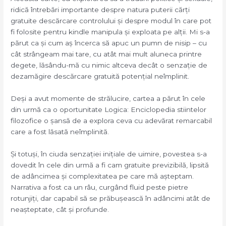
ridică întrebări importante despre natura puterii cărți
gratuite descărcare controlului și despre modul în care pot
fi folosite pentru kindle manipula și exploata pe alții. Mi s-a
părut ca și cum aș încerca să apuc un pumn de nisip – cu
cât strângeam mai tare, cu atât mai mult aluneca printre
degete, lăsându-mă cu nimic altceva decât o senzație de
dezamăgire descărcare gratuită potențial neîmplinit.
Deși a avut momente de strălucire, cartea a părut în cele
din urmă ca o oportunitate Logica: Enciclopedia stiintelor
filozofice o șansă de a explora ceva cu adevărat remarcabil
care a fost lăsată neîmplinită.
Și totuși, în ciuda senzației inițiale de uimire, povestea s-a
dovedit în cele din urmă a fi cam gratuite previzibilă, lipsită
de adâncimea și complexitatea pe care mă așteptam.
Narrativa a fost ca un râu, curgând fluid peste pietre
rotunjiți, dar capabil să se prăbușească în adâncimi atât de
neașteptate, cât și profunde.