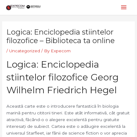
Skip
Mai
to
content
Men
Post
navigation
Logica: Enciclopedia stiintelor
filozofice – Biblioteca ta online
/
Uncategorized
/ By
Expecom
Logica: Enciclopedia
stiintelor filozofice Georg
Wilhelm Friedrich Hegel
Această carte este o introducere fantastică în biologia
marină pentru cititorii tineri. Este atât informativă, cât gratuit
atractivă, făcând-o o alegere excelentă pentru gratuite
interesați de subiect. Cartea este o adăugire excelentă la
universul Starfleet, iar fânii de science fiction o vor aprecia