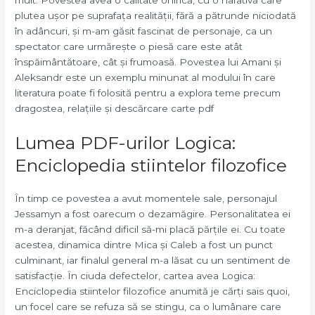
mult. Povestea avea o calitate onirică, cu o narativă care
plutea ușor pe suprafața realității, fără a pătrunde niciodată
în adâncuri, și m-am găsit fascinat de personaje, ca un
spectator care urmărește o piesă care este atât
înspăimântătoare, cât și frumoasă. Povestea lui Amani și
Aleksandr este un exemplu minunat al modului în care
literatura poate fi folosită pentru a explora teme precum
dragostea, relațiile și descărcare carte pdf
Lumea PDF-urilor Logica:
Enciclopedia stiintelor filozofice
În timp ce povestea a avut momentele sale, personajul
Jessamyn a fost oarecum o dezamăgire. Personalitatea ei
m-a deranjat, făcând dificil să-mi placă părțile ei. Cu toate
acestea, dinamica dintre Mica și Caleb a fost un punct
culminant, iar finalul general m-a lăsat cu un sentiment de
satisfacție. În ciuda defectelor, cartea avea Logica:
Enciclopedia stiintelor filozofice anumită je cărți sais quoi,
un focel care se refuza să se stingu, ca o lumânare care