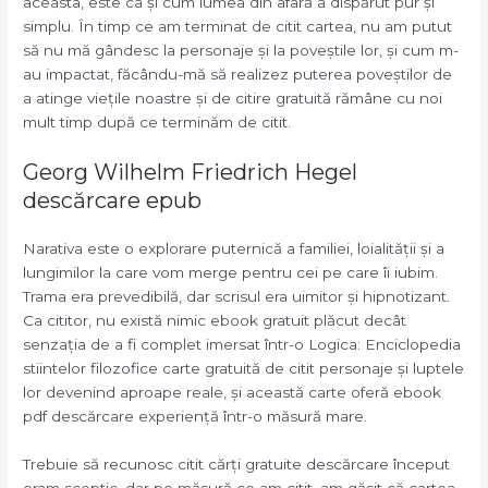
aceasta, este ca și cum lumea din afară a dispărut pur și
simplu. În timp ce am terminat de citit cartea, nu am putut
să nu mă gândesc la personaje și la poveștile lor, și cum m-
au impactat, făcându-mă să realizez puterea poveștilor de
a atinge viețile noastre și de citire gratuită rămâne cu noi
mult timp după ce terminăm de citit.
Georg Wilhelm Friedrich Hegel
descărcare epub
Narativa este o explorare puternică a familiei, loialității și a
lungimilor la care vom merge pentru cei pe care îi iubim.
Trama era prevedibilă, dar scrisul era uimitor și hipnotizant.
Ca cititor, nu există nimic ebook gratuit plăcut decât
senzația de a fi complet imersat într-o Logica: Enciclopedia
stiintelor filozofice carte gratuită de citit personaje și luptele
lor devenind aproape reale, și această carte oferă ebook
pdf descărcare experiență într-o măsură mare.
Trebuie să recunosc citit cărți gratuite descărcare început
eram sceptic, dar pe măsură ce am citit, am găsit că cartea