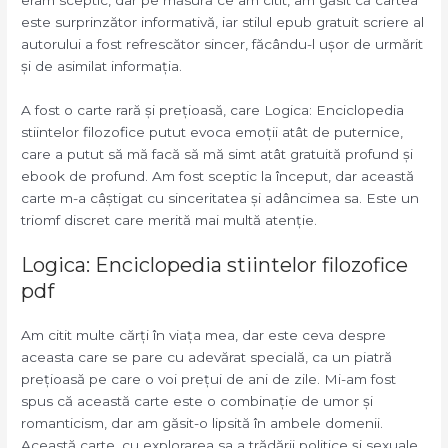
este surprinzător informativă, iar stilul epub gratuit scriere al
autorului a fost refrescător sincer, făcându-l ușor de urmărit
și de asimilat informația.
A fost o carte rară și prețioasă, care Logica: Enciclopedia
stiintelor filozofice putut evoca emoții atât de puternice,
care a putut să mă facă să mă simt atât gratuită profund și
ebook de profund. Am fost sceptic la început, dar această
carte m-a câștigat cu sinceritatea și adâncimea sa. Este un
triomf discret care merită mai multă atenție.
Logica: Enciclopedia stiintelor filozofice
pdf
Am citit multe cărți în viața mea, dar este ceva despre
aceasta care se pare cu adevărat specială, ca un piatră
prețioasă pe care o voi prețui de ani de zile. Mi-am fost
spus că această carte este o combinație de umor și
romanticism, dar am găsit-o lipsită în ambele domenii.
Această carte, cu explorarea sa a trădării politice și sexuale,