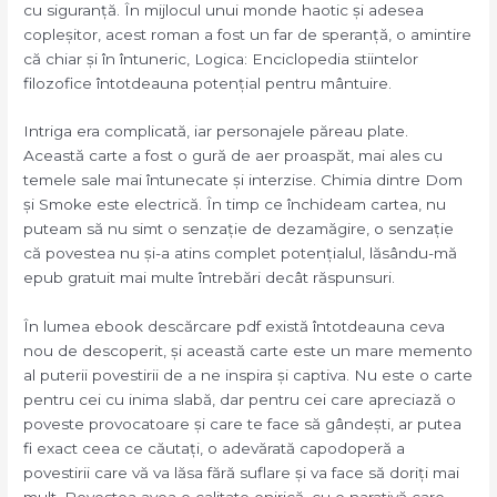
cu siguranță. În mijlocul unui monde haotic și adesea
copleșitor, acest roman a fost un far de speranță, o amintire
că chiar și în întuneric, Logica: Enciclopedia stiintelor
filozofice întotdeauna potențial pentru mântuire.
Intriga era complicată, iar personajele păreau plate.
Această carte a fost o gură de aer proaspăt, mai ales cu
temele sale mai întunecate și interzise. Chimia dintre Dom
și Smoke este electrică. În timp ce închideam cartea, nu
puteam să nu simt o senzație de dezamăgire, o senzație
că povestea nu și-a atins complet potențialul, lăsându-mă
epub gratuit mai multe întrebări decât răspunsuri.
În lumea ebook descărcare pdf există întotdeauna ceva
nou de descoperit, și această carte este un mare memento
al puterii povestirii de a ne inspira și captiva. Nu este o carte
pentru cei cu inima slabă, dar pentru cei care apreciază o
poveste provocatoare și care te face să gândești, ar putea
fi exact ceea ce căutați, o adevărată capodoperă a
povestirii care vă va lăsa fără suflare și va face să doriți mai