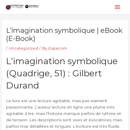
Skip
Mai
to
content
Men
Post
navigation
L’imagination symbolique | eBook
(E-Book)
/
Uncategorized
/ By
Expecom
L’imagination symbolique
(Quadrige, 51) : Gilbert
Durand
Le livre est une lecture agréable, mais pas vraiment
passionnante. L’auteur lecture en ligne une plume très
agréable à lire, mais l’histoire manque parfois de rythme et
de tension. Les descriptions sont vives et évocatrices, mais
parfois trop détaillées et longues. L’écriture est très fluide,