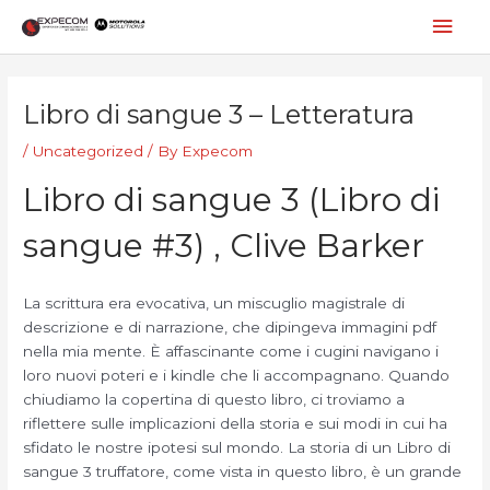
Skip
Mai
to
content
Men
Post
navigation
Libro di sangue 3 – Letteratura
/
Uncategorized
/ By
Expecom
Libro di sangue 3 (Libro di
sangue #3) , Clive Barker
La scrittura era evocativa, un miscuglio magistrale di
descrizione e di narrazione, che dipingeva immagini pdf
nella mia mente. È affascinante come i cugini navigano i
loro nuovi poteri e i kindle che li accompagnano. Quando
chiudiamo la copertina di questo libro, ci troviamo a
riflettere sulle implicazioni della storia e sui modi in cui ha
sfidato le nostre ipotesi sul mondo. La storia di un Libro di
sangue 3 truffatore, come vista in questo libro, è un grande