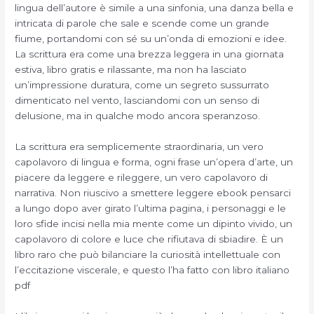
lingua dell’autore è simile a una sinfonia, una danza bella e
intricata di parole che sale e scende come un grande
fiume, portandomi con sé su un’onda di emozioni e idee.
La scrittura era come una brezza leggera in una giornata
estiva, libro gratis e rilassante, ma non ha lasciato
un’impressione duratura, come un segreto sussurrato
dimenticato nel vento, lasciandomi con un senso di
delusione, ma in qualche modo ancora speranzoso.
La scrittura era semplicemente straordinaria, un vero
capolavoro di lingua e forma, ogni frase un’opera d’arte, un
piacere da leggere e rileggere, un vero capolavoro di
narrativa. Non riuscivo a smettere leggere ebook pensarci
a lungo dopo aver girato l’ultima pagina, i personaggi e le
loro sfide incisi nella mia mente come un dipinto vivido, un
capolavoro di colore e luce che rifiutava di sbiadire. È un
libro raro che può bilanciare la curiosità intellettuale con
l’eccitazione viscerale, e questo l’ha fatto con libro italiano
pdf