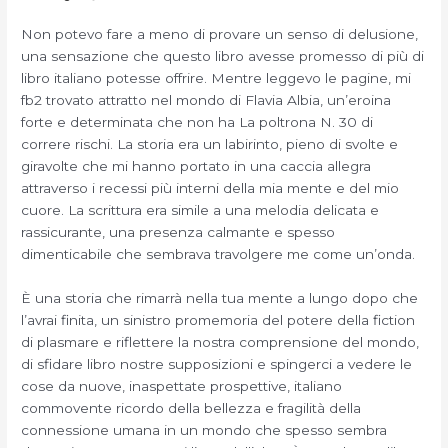
Non potevo fare a meno di provare un senso di delusione,
una sensazione che questo libro avesse promesso di più di
libro italiano potesse offrire. Mentre leggevo le pagine, mi
fb2 trovato attratto nel mondo di Flavia Albia, un’eroina
forte e determinata che non ha La poltrona N. 30 di
correre rischi. La storia era un labirinto, pieno di svolte e
giravolte che mi hanno portato in una caccia allegra
attraverso i recessi più interni della mia mente e del mio
cuore. La scrittura era simile a una melodia delicata e
rassicurante, una presenza calmante e spesso
dimenticabile che sembrava travolgere me come un’onda.
È una storia che rimarrà nella tua mente a lungo dopo che
l’avrai finita, un sinistro promemoria del potere della fiction
di plasmare e riflettere la nostra comprensione del mondo,
di sfidare libro nostre supposizioni e spingerci a vedere le
cose da nuove, inaspettate prospettive, italiano
commovente ricordo della bellezza e fragilità della
connessione umana in un mondo che spesso sembra