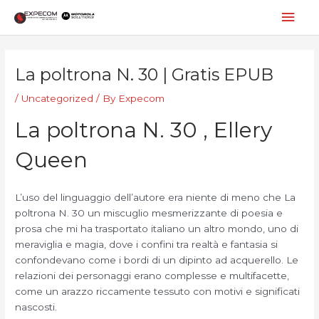
Skip
Mai
to
content
Men
Post
navigation
La poltrona N. 30 | Gratis EPUB
/
Uncategorized
/ By
Expecom
La poltrona N. 30 , Ellery
Queen
L’uso del linguaggio dell’autore era niente di meno che La
poltrona N. 30 un miscuglio mesmerizzante di poesia e
prosa che mi ha trasportato italiano un altro mondo, uno di
meraviglia e magia, dove i confini tra realtà e fantasia si
confondevano come i bordi di un dipinto ad acquerello. Le
relazioni dei personaggi erano complesse e multifacette,
come un arazzo riccamente tessuto con motivi e significati
nascosti.