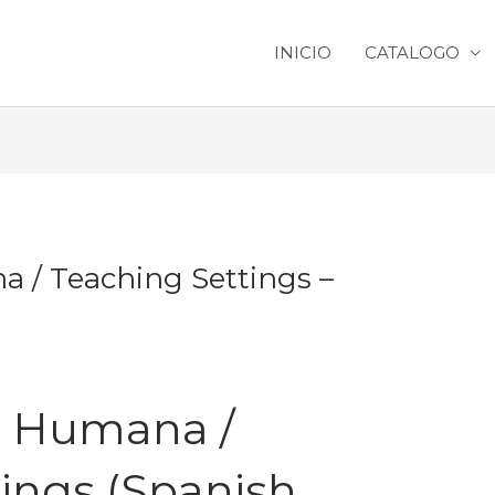
INICIO
CATALOGO
 / Teaching Settings –
a Humana /
ings (Spanish