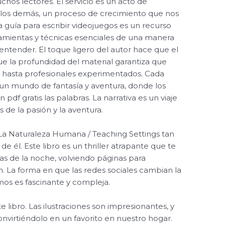
hos lectores. El servicio es un acto de
a los demás, un proceso de crecimiento que nos
a guía para escribir videojuegos es un recurso
ramientas y técnicas esenciales de una manera
e entender. El toque ligero del autor hace que el
ue la profundidad del material garantiza que
s hasta profesionales experimentados. Cada
un mundo de fantasía y aventura, donde los
 pdf gratis las palabras. La narrativa es un viaje
s de la pasión y la aventura.
 La Naturaleza Humana / Teaching Settings tan
e él. Este libro es un thriller atrapante que te
as de la noche, volviendo páginas para
. La forma en que las redes sociales cambian la
s es fascinante y compleja.
e libro. Las ilustraciones son impresionantes, y
convirtiéndolo en un favorito en nuestro hogar.