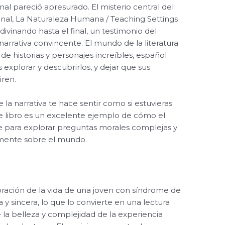
inal pareció apresurado. El misterio central del
riginal, La Naturaleza Humana / Teaching Settings
ivinando hasta el final, un testimonio del
narrativa convincente. El mundo de la literatura
 de historias y personajes increíbles, español
xplorar y descubrirlos, y dejar que sus
iren.
 la narrativa te hace sentir como si estuvieras
 libro es un excelente ejemplo de cómo el
rse para explorar preguntas morales complejas y
amente sobre el mundo.
loración de la vida de una joven con síndrome de
a y sincera, lo que lo convierte en una lectura
la belleza y complejidad de la experiencia