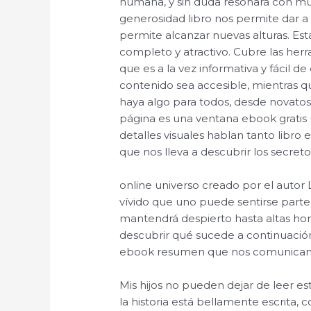
humana, y sin duda resonará con muc
generosidad libro nos permite dar 
permite alcanzar nuevas alturas. Est
completo y atractivo. Cubre las her
que es a la vez informativa y fácil d
contenido sea accesible, mientras q
haya algo para todos, desde novato
página es una ventana ebook gratis 
detalles visuales hablan tanto libro en
que nos lleva a descubrir los secreto
online universo creado por el autor
vívido que uno puede sentirse parte d
mantendrá despierto hasta altas hor
descubrir qué sucede a continuación
ebook resumen que nos comunicamo
Mis hijos no pueden dejar de leer est
la historia está bellamente escrita, 