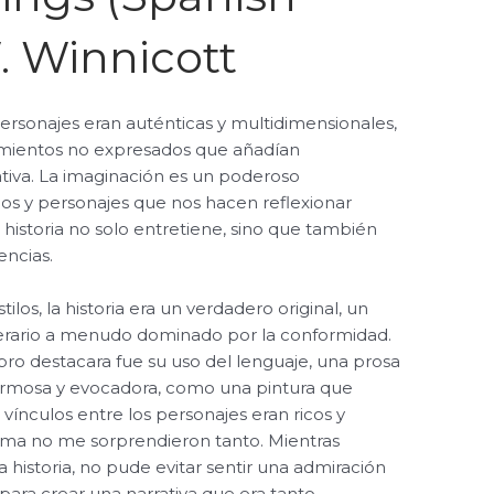
. Winnicott
 personajes eran auténticas y multidimensionales,
dimientos no expresados que añadían
ativa. La imaginación es un poderoso
s y personajes que nos hacen reflexionar
 historia no solo entretiene, sino que también
encias.
los, la historia era un verdadero original, un
literario a menudo dominado por la conformidad.
bro destacara fue su uso del lenguaje, una prosa
 hermosa y evocadora, como una pintura que
 vínculos entre los personajes eran ricos y
rama no me sorprendieron tanto. Mientras
a historia, no pude evitar sentir una admiración
d para crear una narrativa que era tanto