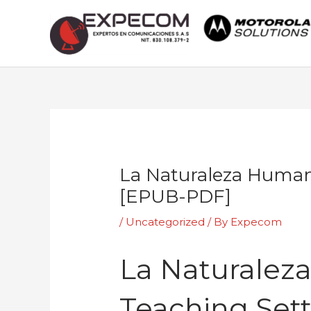
Skip
to
content
Post
navigation
La Naturaleza Humana
[EPUB-PDF]
/
Uncategorized
/ By
Expecom
La Naturalez
Teaching Sett