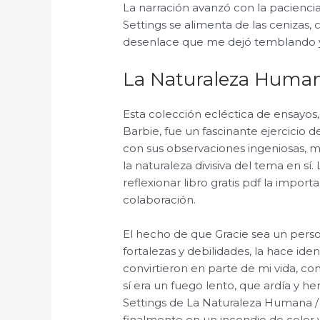
La narración avanzó con la pacienc
Settings se alimenta de las cenizas
desenlace que me dejó temblando y 
La Naturaleza Human
Esta colección ecléctica de ensayos
Barbie, fue un fascinante ejercicio 
con sus observaciones ingeniosas, mi
la naturaleza divisiva del tema en sí. 
reflexionar libro gratis pdf la importa
colaboración.
El hecho de que Gracie sea un perso
fortalezas y debilidades, la hace ident
convirtieron en parte de mi vida, co
sí era un fuego lento, que ardía y h
Settings de La Naturaleza Humana / T
finalmente en un incendio de color