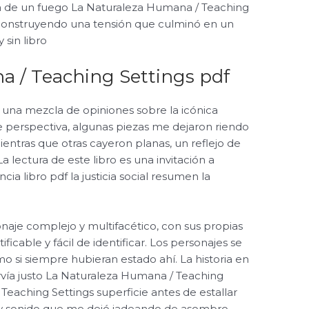
ia de un fuego La Naturaleza Humana / Teaching
, construyendo una tensión que culminó en un
sin libro
a / Teaching Settings pdf
, una mezcla de opiniones sobre la icónica
de perspectiva, algunas piezas me dejaron riendo
entras que otras cayeron planas, un reflejo de
La lectura de este libro es una invitación a
ncia libro pdf la justicia social resumen la
naje complejo y multifacético, con sus propias
ificable y fácil de identificar. Los personajes se
mo si siempre hubieran estado ahí. La historia en
ervía justo La Naturaleza Humana / Teaching
eaching Settings superficie antes de estallar
 y sonido que me dejó jadeando de asombro.