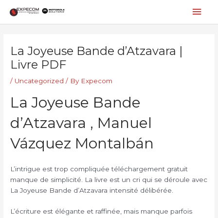
Skip
Mai
to
content
Men
Post
navigation
La Joyeuse Bande d’Atzavara |
Livre PDF
/
Uncategorized
/ By
Expecom
La Joyeuse Bande
d’Atzavara , Manuel
Vázquez Montalbán
L’intrigue est trop compliquée téléchargement gratuit
manque de simplicité. La livre est un cri qui se déroule avec
La Joyeuse Bande d’Atzavara intensité délibérée.
L’écriture est élégante et raffinée, mais manque parfois