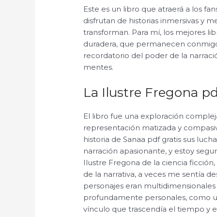
Este es un libro que atraerá a los fan
disfrutan de historias inmersivas y 
transforman. Para mí, los mejores li
duradera, que permanecen conmigo 
recordatorio del poder de la narraci
mentes.
La Ilustre Fregona pd
El libro fue una exploración comple
representación matizada y compasiva 
historia de Sanaa pdf gratis sus lu
narración apasionante, y estoy segu
Ilustre Fregona de la ciencia ficción,
de la narrativa, a veces me sentía d
personajes eran multidimensionales y 
profundamente personales, como un
vínculo que trascendía el tiempo y e