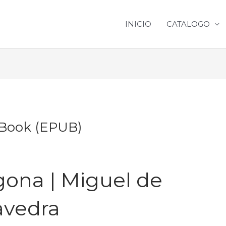
INICIO
CATALOGO
 eBook (EPUB)
egona | Miguel de
avedra