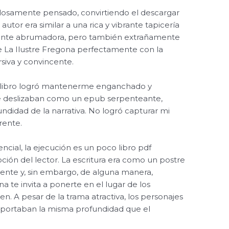
losamente pensado, convirtiendo el descargar
 autor era similar a una rica y vibrante tapicería
ente abrumadora, pero también extrañamente
e La Ilustre Fregona perfectamente con la
siva y convincente.
el libro logró mantenerme enganchado y
se deslizaban como un epub serpenteante,
undidad de la narrativa. No logró capturar mi
rente.
ncial, la ejecución es un poco libro pdf
ción del lector. La escritura era como un postre
ente y, sin embargo, de alguna manera,
 te invita a ponerte en el lugar de los
ten. A pesar de la trama atractiva, los personajes
 aportaban la misma profundidad que el