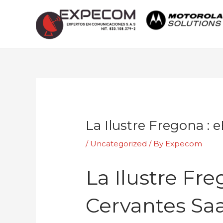
Skip
to
content
Post
navigation
La Ilustre Fregona :
/
Uncategorized
/ By
Expecom
La Ilustre Fr
Cervantes Sa