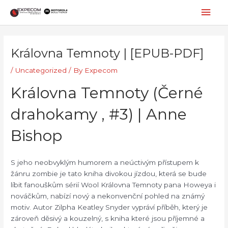
Skip
Mai
to
content
Men
Post
navigation
Královna Temnoty | [EPUB-PDF]
/
Uncategorized
/ By
Expecom
Královna Temnoty (Černé
drahokamy , #3) | Anne
Bishop
S jeho neobvyklým humorem a neúctivým přístupem k
žánru zombie je tato kniha divokou jízdou, která se bude
líbit fanouškům sérií Wool Královna Temnoty pana Howeya i
nováčkům, nabízí nový a nekonvenční pohled na známý
motiv. Autor Zilpha Keatley Snyder vypráví příběh, který je
zároveň děsivý a kouzelný, s kniha které jsou příjemné a