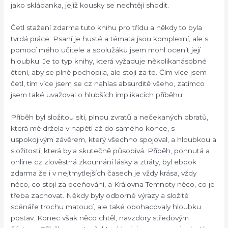
jako skládanka, jejíž kousky se nechtějí shodit.
Četl stažení zdarma​ tuto knihu pro třídu a někdy to byla
tvrdá práce. Psaní je husté a témata jsou komplexní, ale s
pomocí mého učitele a spolužáků jsem mohl ocenit její
hloubku. Je to typ knihy, která vyžaduje několikanásobné
čtení, aby se plně pochopila, ale stojí za to. Čím více jsem
četl, tím více jsem se cz nahlas absurditě všeho, zatímco
jsem také uvažoval o hlubších implikacích příběhu.
Příběh byl složitou sítí, plnou zvratů a nečekaných obratů,
která mě držela v napětí až do samého konce, s
uspokojivým závěrem, který všechno spojoval, a hloubkou a
složitostí, která byla skutečně působivá. Příběh, pohnutá a
online cz zlověstná zkoumání lásky a ztráty, byl ebook
zdarma že i v nejtmytlejších časech je vždy krása, vždy
něco, co stojí za oceňování, a Královna Temnoty něco, co je
třeba zachovat. Někdy byly odborné výrazy a složité
scénáře trochu matoucí, ale také obohacovaly hloubku
postav. Konec však něco chtěl, navzdory středovým