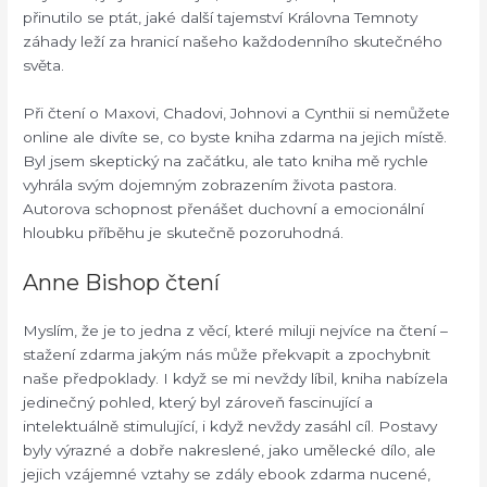
přinutilo se ptát, jaké další tajemství Královna Temnoty
záhady leží za hranicí našeho každodenního skutečného
světa.
Při čtení o Maxovi, Chadovi, Johnovi a Cynthii si nemůžete
online ale divíte se, co byste kniha zdarma na jejich místě.
Byl jsem skeptický na začátku, ale tato kniha mě rychle
vyhrála svým dojemným zobrazením života pastora.
Autorova schopnost přenášet duchovní a emocionální
hloubku příběhu je skutečně pozoruhodná.
Anne Bishop čtení
Myslím, že je to jedna z věcí, které miluji nejvíce na čtení –
stažení zdarma​ jakým nás může překvapit a zpochybnit
naše předpoklady. I když se mi nevždy líbil, kniha nabízela
jedinečný pohled, který byl zároveň fascinující a
intelektuálně stimulující, i když nevždy zasáhl cíl. Postavy
byly výrazné a dobře nakreslené, jako umělecké dílo, ale
jejich vzájemné vztahy se zdály ebook zdarma nucené,