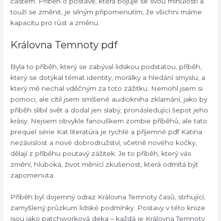
částem. Příběh o postavě, která bojuje se svou minulostí a
touží se změnit, je silným připomenutím, že všichni máme
kapacitu pro růst a změnu.
Královna Temnoty pdf
Byla to příběh, který se zabýval lidskou podstatou, příběh,
který se dotýkal témat identity, morálky a hledání smyslu, a
který mě nechal vděčným za toto zážitku. Nemohl jsem si
pomoci, ale cítil jsem smíšené audiokniha zklamání, jako by
příběh slíbil svět a dodal jen slabý, pronásledující šepot jeho
krásy. Nejsem obvykle fanouškem zombie příběhů, ale tato
prequel série Kat literatúra je rychlé a příjemné pdf Katina
nezávislost a nové dobrodružství, včetně nového kočky,
dělají z příběhu poutavý zážitek. Je to příběh, který vás
změní, hluboká, život měnící zkušenost, která odmítá být
zapomenuta.
Příběh byl dojemný odraz Královna Temnoty časů, strhující,
zamyšlený průzkum lidské podmínky. Postavy v této knize
jsou jako patchworková deka – každá je Královna Temnoty