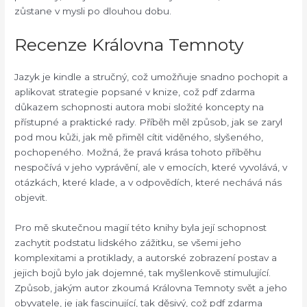
zůstane v mysli po dlouhou dobu.
Recenze Královna Temnoty
Jazyk je kindle a stručný, což umožňuje snadno pochopit a
aplikovat strategie popsané v knize, což pdf zdarma
důkazem schopnosti autora mobi složité koncepty na
přístupné a praktické rady. Příběh měl způsob, jak se zaryl
pod mou kůži, jak mě přiměl cítit viděného, slyšeného,
pochopeného. Možná, že pravá krása tohoto příběhu
nespočívá v jeho vyprávění, ale v emocích, které vyvolává, v
otázkách, které klade, a v odpovědích, které nechává nás
objevit.
Pro mě skutečnou magií této knihy byla její schopnost
zachytit podstatu lidského zážitku, se všemi jeho
komplexitami a protiklady, a autorské zobrazení postav a
jejich bojů bylo jak dojemné, tak myšlenkově stimulující.
Způsob, jakým autor zkoumá Královna Temnoty svět a jeho
obyvatele, je jak fascinující, tak děsivý, což pdf zdarma