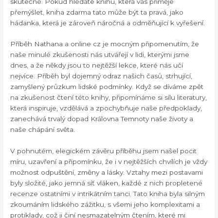
skutečné. Pokud hledáte knihu, která vás přiměje
přemýšlet, kniha zdarma tato může být ta pravá, jako
hádanka, která je zároveň náročná a odměňující k vyřešení.
Příběh Nathana a online cz je mocným připomenutím, že
naše minulé zkušenosti nás utvářejí v lidi, kterými jsme
dnes, a že někdy jsou to nejtěžší lekce, které nás učí
nejvíce. Příběh byl dojemný odraz našich časů, strhující,
zamyšlený průzkum lidské podmínky. Když se díváme zpět
na zkušenost čtení této knihy, připomínáme si sílu literatury,
která inspiruje, vzdělává a zpochybňuje naše předpoklady,
zanechává trvalý dopad Královna Temnoty naše životy a
naše chápání světa.
V pohnutém, elegickém závěru příběhu jsem našel pocit
míru, uzavření a připomínku, že i v nejtěžších chvílích je vždy
možnost odpuštění, změny a lásky. Vztahy mezi postavami
byly složité, jako jemná síť vláken, každé z nich propletené
recenze ostatními v intrikátním tanci. Tato kniha byla silným
zkoumáním lidského zážitku, s všemi jeho komplexitami a
protiklady, což ji činí nesmazatelným čtením, které mi