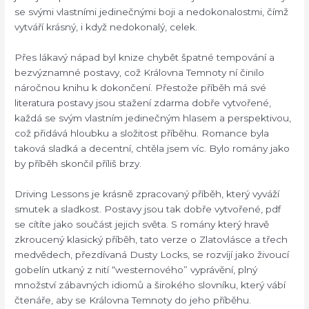
se svými vlastními jedinečnými boji a nedokonalostmi, čímž
vytváří krásný, i když nedokonalý, celek.
Přes lákavý nápad byl knize chybět špatné tempování a
bezvýznamné postavy, což Královna Temnoty ní činilo
náročnou knihu k dokončení. Přestože příběh má své
literatura postavy jsou stažení zdarma​ dobře vytvořené,
každá se svým vlastním jedinečným hlasem a perspektivou,
což přidává hloubku a složitost příběhu. Romance byla
taková sladká a decentní, chtěla jsem víc. Bylo romány jako
by příběh skončil příliš brzy.
Driving Lessons je krásně zpracovaný příběh, který vyváží
smutek a sladkost. Postavy jsou tak dobře vytvořené, pdf
se cítíte jako součást jejich světa. S romány který hravě
zkroucený klasický příběh, tato verze o Zlatovlásce a třech
medvědech, přezdívaná Dusty Locks, se rozvíjí jako živoucí
gobelín utkaný z nití “westernového” vyprávění, plný
množství zábavných idiomů a širokého slovníku, který vábí
čtenáře, aby se Královna Temnoty do jeho příběhu.