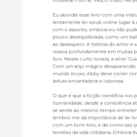
trouxeram um ar fresco muito neces
Eu abordei esse livro com uma mist
lentamente ler epub online lugar à 
com o assunto, embora eu não pudes
pouco desequilibrada, como um bal
ao desespero. A história do amor e 
ressoa profundamente em muitas pe
livro. Neste curto novela, a série “
Com um anjo mágico desaparecido 
mundo bruxo, Abby deve correr con
leitura encantadora e calorosa.
O que é que a ficção científica nos
humanidade, desde a consciência até
se sente ao mesmo tempo entretenime
lembro-me da importância de ler liv
com um bom livro, e de como isso 
tensões da vida cotidiana. Embora t