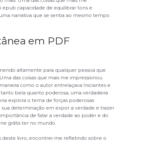
lgo mais. Uma das coisas que mais me
vro epub capacidade de equilibrar tons e
 uma narrativa que se sentia ao mesmo tempo
ntânea em PDF
comendo altamente para qualquer pessoa que
. Uma das coisas que mais me impressionou
a maneira como o autor entrelaçava Iniciantes e
 é tanto bela quanto poderosa, uma verdadeira
ória explora o tema de forças poderosas
 e sua determinação em expor a verdade e trazer
importância de falar a verdade ao poder e do
ne grátis ter no mundo.
 deste livro, encontrei-me refletindo sobre o