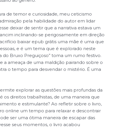
sário ao gênero.
ura de temor e curiosidade, meu ceticismo
admiração pela habilidade do autor em lidar
se deixar de sentir que a narrativa estava um
ancim inclinando-se perigosamente em direção
sacrifício baixar epub grátis uma mãe é uma que
ssoas, e é um tema que é explorado neste
Guia do Bruxo Preguiçoso” toma um rumo festivo.
e a ameaça de uma maldição pairando sobre o
tra o tempo para desvendar o mistério. É uma
 permite explorar as questões mais profundas da
 os direitos trabalhistas, de uma maneira que
nto e estimulante? Ao refletir sobre o livro,
ro online um tempo para relaxar e descontrair
pode ser uma ótima maneira de escapar das
ivesse seus momentos, o livro acabou