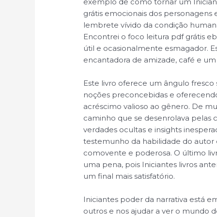
exemplo de como tornar um Iniciante
grátis emocionais dos personagen
lembrete vívido da condição humana
Encontrei o foco leitura pdf grátis 
útil e ocasionalmente esmagador. E
encantadora de amizade, café e um t
Este livro oferece um ângulo fresco 
noções preconcebidas e oferecend
acréscimo valioso ao gênero. De mui
caminho que se desenrolava pelas 
verdades ocultas e insights inespe
testemunho da habilidade do auto
comovente e poderosa. O último liv
uma pena, pois Iniciantes livros ant
um final mais satisfatório.
Iniciantes poder da narrativa está
outros e nos ajudar a ver o mundo d