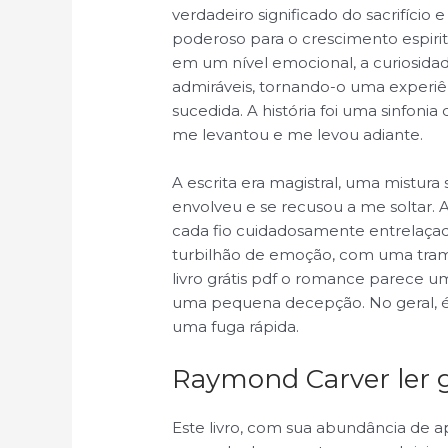
verdadeiro significado do sacrifício
poderoso para o crescimento espiri
em um nível emocional, a curiosidad
admiráveis, tornando-o uma experi
sucedida. A história foi uma sinfon
me levantou e me levou adiante.
A escrita era magistral, uma mistura 
envolveu e se recusou a me soltar. A
cada fio cuidadosamente entrelaçado 
turbilhão de emoção, com uma tram
livro grátis pdf o romance parece um
uma pequena decepção. No geral, é u
uma fuga rápida.
Raymond Carver ler g
Este livro, com sua abundância de ap