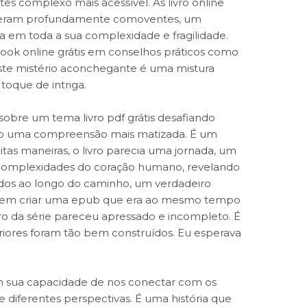
s complexo mais acessível. As livro online
s eram profundamente comoventes, um
 em toda a sua complexidade e fragilidade.
ebook online grátis em conselhos práticos como
ste mistério aconchegante é uma mistura
oque de intriga.
sobre um tema livro pdf grátis desafiando
o uma compreensão mais matizada. É um
tas maneiras, o livro parecia uma jornada, um
complexidades do coração humano, revelando
rados ao longo do caminho, um verdadeiro
r em criar uma epub que era ao mesmo tempo
ro da série pareceu apressado e incompleto. É
eriores foram tão bem construídos. Eu esperava
 em sua capacidade de nos conectar com os
e diferentes perspectivas. É uma história que