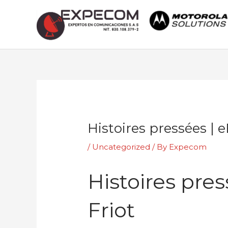
Skip
to
content
Post
navigation
Histoires pressées | 
/
Uncategorized
/ By
Expecom
Histoires pre
Friot