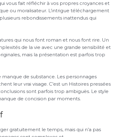
 qui vous fait réfléchir à vos propres croyances et
ique ou moralisateur. L’intrigue téléchargement
 plusieurs rebondissements inattendus qui
tures qui nous font roman et nous font rire. Un
plexités de la vie avec une grande sensibilité et
iginales, mais la présentation est parfois trop
oire manque de substance. Les personnages
ent leur vrai visage. C’est un Histoires pressées
 conclusions sont parfois trop ambiguës. Le style
 il manque de concision par moments.
f
arger gratuitement le temps, mais qui n’a pas
ersonnages sont complexes et