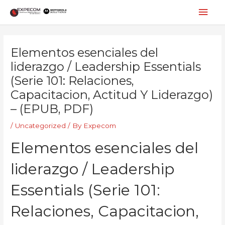
Skip
Mai
to
content
Men
Post
navigation
Elementos esenciales del
liderazgo / Leadership Essentials
(Serie 101: Relaciones,
Capacitacion, Actitud Y Liderazgo)
– (EPUB, PDF)
/
Uncategorized
/ By
Expecom
Elementos esenciales del
liderazgo / Leadership
Essentials (Serie 101:
Relaciones, Capacitacion,