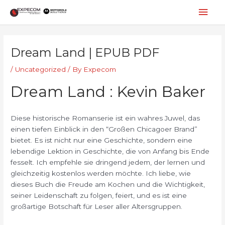
Skip
Mai
to
content
Men
Post
navigation
Dream Land | EPUB PDF
/
Uncategorized
/ By
Expecom
Dream Land : Kevin Baker
Diese historische Romanserie ist ein wahres Juwel, das
einen tiefen Einblick in den “Großen Chicagoer Brand”
bietet. Es ist nicht nur eine Geschichte, sondern eine
lebendige Lektion in Geschichte, die von Anfang bis Ende
fesselt. Ich empfehle sie dringend jedem, der lernen und
gleichzeitig kostenlos werden möchte. Ich liebe, wie
dieses Buch die Freude am Kochen und die Wichtigkeit,
seiner Leidenschaft zu folgen, feiert, und es ist eine
großartige Botschaft für Leser aller Altersgruppen.