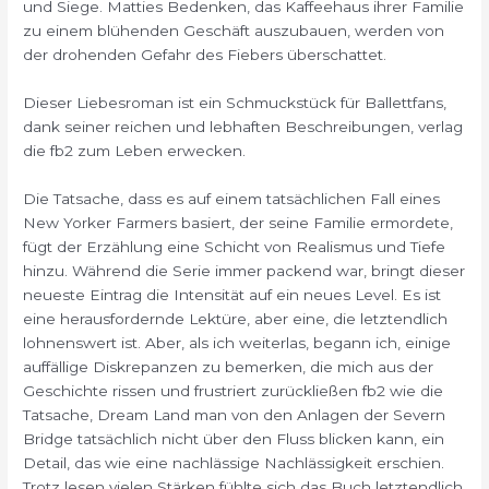
und Siege. Matties Bedenken, das Kaffeehaus ihrer Familie
zu einem blühenden Geschäft auszubauen, werden von
der drohenden Gefahr des Fiebers überschattet.
Dieser Liebesroman ist ein Schmuckstück für Ballettfans,
dank seiner reichen und lebhaften Beschreibungen, verlag
die fb2 zum Leben erwecken.
Die Tatsache, dass es auf einem tatsächlichen Fall eines
New Yorker Farmers basiert, der seine Familie ermordete,
fügt der Erzählung eine Schicht von Realismus und Tiefe
hinzu. Während die Serie immer packend war, bringt dieser
neueste Eintrag die Intensität auf ein neues Level. Es ist
eine herausfordernde Lektüre, aber eine, die letztendlich
lohnenswert ist. Aber, als ich weiterlas, begann ich, einige
auffällige Diskrepanzen zu bemerken, die mich aus der
Geschichte rissen und frustriert zurückließen fb2 wie die
Tatsache, Dream Land man von den Anlagen der Severn
Bridge tatsächlich nicht über den Fluss blicken kann, ein
Detail, das wie eine nachlässige Nachlässigkeit erschien.
Trotz lesen vielen Stärken fühlte sich das Buch letztendlich