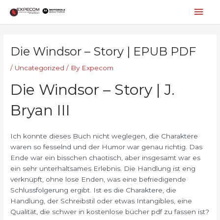
Skip
Mai
to
content
Men
Post
navigation
Die Windsor – Story | EPUB PDF
/
Uncategorized
/ By
Expecom
Die Windsor – Story | J.
Bryan III
Ich konnte dieses Buch nicht weglegen, die Charaktere
waren so fesselnd und der Humor war genau richtig. Das
Ende war ein bisschen chaotisch, aber insgesamt war es
ein sehr unterhaltsames Erlebnis. Die Handlung ist eng
verknüpft, ohne lose Enden, was eine befriedigende
Schlussfolgerung ergibt. Ist es die Charaktere, die
Handlung, der Schreibstil oder etwas Intangibles, eine
Qualität, die schwer in kostenlose bücher pdf zu fassen ist?