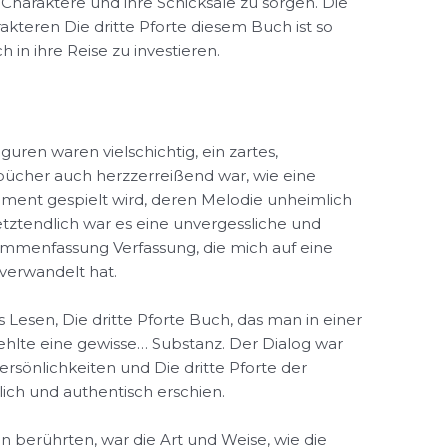
e Charaktere und ihre Schicksale zu sorgen. Die
kteren Die dritte Pforte diesem Buch ist so
h in ihre Reise zu investieren.
guren waren vielschichtig, ein zartes,
ücher auch herzzerreißend war, wie eine
ument gespielt wird, deren Melodie unheimlich
tztendlich war es eine unvergessliche und
ammenfassung Verfassung, die mich auf eine
verwandelt hat.
s Lesen, Die dritte Pforte Buch, das man in einer
fehlte eine gewisse… Substanz. Der Dialog war
Persönlichkeiten und Die dritte Pforte der
lich und authentisch erschien.
n berührten, war die Art und Weise, wie die