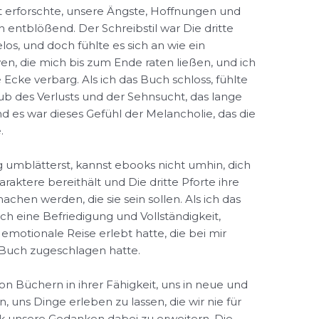
t erforschte, unsere Ängste, Hoffnungen und
entblößend. Der Schreibstil war Die dritte
elos, und doch fühlte es sich an wie ein
n, die mich bis zum Ende raten ließen, und ich
 Ecke verbarg. Als ich das Buch schloss, fühlte
epub des Verlusts und der Sehnsucht, das lange
d es war dieses Gefühl der Melancholie, das die
.
 umblätterst, kannst ebooks nicht umhin, dich
araktere bereithält und Die dritte Pforte ihre
hen werden, die sie sein sollen. Als ich das
ch eine Befriedigung und Vollständigkeit,
 emotionale Reise erlebt hatte, die bei mir
 Buch zugeschlagen hatte.
on Büchern in ihrer Fähigkeit, uns in neue und
 uns Dinge erleben zu lassen, die wir nie für
k unsere Gedanken dabei zu erweitern. Die