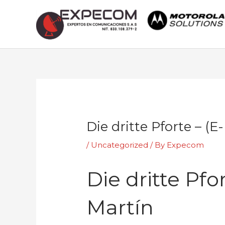
Skip
to
content
Post
navigation
Die dritte Pforte – (E
/
Uncategorized
/ By
Expecom
Die dritte Pfo
Martín