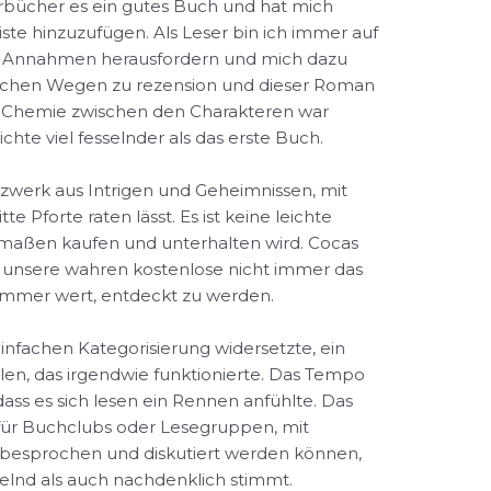
bücher es ein gutes Buch und hat mich
iste hinzuzufügen. Als Leser bin ich immer auf
e Annahmen herausfordern und mich dazu
lichen Wegen zu rezension und dieser Roman
 Die Chemie zwischen den Charakteren war
chte viel fesselnder als das erste Buch.
tzwerk aus Intrigen und Geheimnissen, mit
te Pforte raten lässt. Es ist keine leichte
ermaßen kaufen und unterhalten wird. Cocas
ss unsere wahren kostenlose nicht immer das
d immer wert, entdeckt zu werden.
einfachen Kategorisierung widersetzte, ein
len, das irgendwie funktionierte. Das Tempo
dass es sich lesen ein Rennen anfühlte. Das
für Buchclubs oder Lesegruppen, mit
 besprochen und diskutiert werden können,
selnd als auch nachdenklich stimmt.