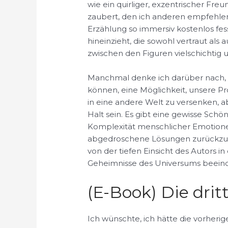
wie ein quirliger, exzentrischer Fre
zaubert, den ich anderen empfehlen w
Erzählung so immersiv kostenlos fes
hineinzieht, die sowohl vertraut al
zwischen den Figuren vielschichtig 
Manchmal denke ich darüber nach, 
können, eine Möglichkeit, unsere 
in eine andere Welt zu versenken, a
Halt sein. Es gibt eine gewisse Schö
Komplexität menschlicher Emotione
abgedroschene Lösungen zurückzugrei
von der tiefen Einsicht des Autors i
Geheimnisse des Universums beeind
(E-Book) Die drit
Ich wünschte, ich hätte die vorherig