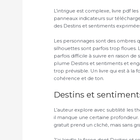
L’intrigue est complexe, livre pdf le
panneaux indicateurs sur télécharge
des Destins et sentiments exprimée
Les personnages sont des ombres qui 
silhouettes sont parfois trop floues.
parfois difficile à suivre en raison d
plume Destins et sentiments et engag
trop prévisible. Un livre qui est à la
cohérence et de ton.
Destins et sentiment
L’auteur explore avec subtilité les 
il manque une certaine profondeur
gratuit prend un cliché, mais sans gra
J’ai kindle la façon dont Destins et s