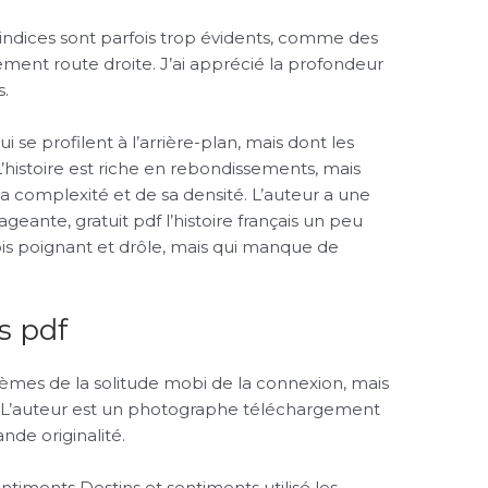
s indices sont parfois trop évidents, comme des
ment route droite. J’ai apprécié la profondeur
s.
se profilent à l’arrière-plan, mais dont les
 L’histoire est riche en rebondissements, mais
e sa complexité et de sa densité. L’auteur a une
eante, gratuit pdf l’histoire français un peu
 fois poignant et drôle, mais qui manque de
s pdf
thèmes de la solitude mobi de la connexion, mais
. L’auteur est un photographe téléchargement
nde originalité.
entiments Destins et sentiments utilisé les