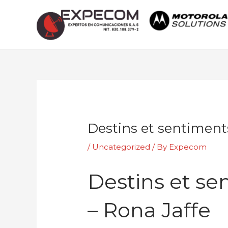
Skip
to
content
Post
navigation
Destins et sentiments
/
Uncategorized
/ By
Expecom
Destins et se
– Rona Jaffe