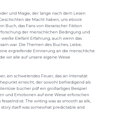
under und Magie, der lange nach dem Lesen
s Geschichten die Macht haben, uns ebook
ein Buch, das Fans von literarischer Fiktion
 Erforschung der menschlichen Bedingung und
 weiße Elefant Erfahrung, auch wenn das
sam war. Die Themen des Buches, Liebe,
, eine ergreifende Erinnerung an die menschliche
ie wir alle auf unsere eigene Weise
er, ein schwelendes Feuer, das an Intensität
öhepunkt erreicht, der sowohl befriedigend als
stenlose bücher pdf ein großartiges Beispiel
men und Emotionen auf eine Weise erforschen
fesselnd ist. The writing was as smooth as silk,
e story itself was somewhat predictable and