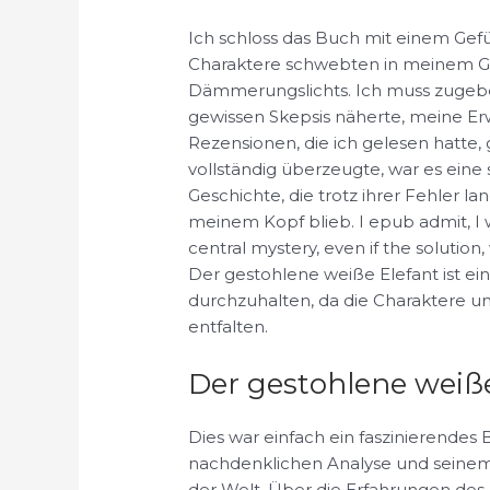
Ich schloss das Buch mit einem Gefü
Charaktere schwebten in meinem Gei
Dämmerungslichts. Ich muss zugebe
gewissen Skepsis näherte, meine E
Rezensionen, die ich gelesen hatte
vollständig überzeugte, war es eine 
Geschichte, die trotz ihrer Fehler la
meinem Kopf blieb. I epub admit, I w
central mystery, even if the solution, 
Der gestohlene weiße Elefant ist ein
durchzuhalten, da die Charaktere 
entfalten.
Der gestohlene weiße
Dies war einfach ein faszinierende
nachdenklichen Analyse und seinem 
der Welt. Über die Erfahrungen des 