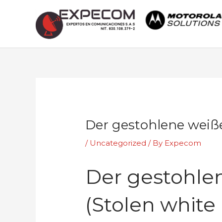
Skip
to
content
Post
navigation
Der gestohlene weiße
/
Uncategorized
/ By
Expecom
Der gestohle
(Stolen white