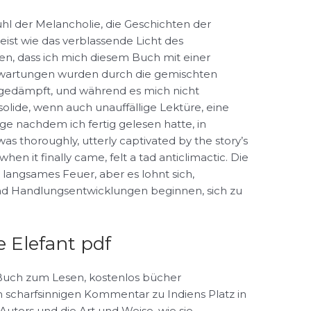
hl der Melancholie, die Geschichten der
st wie das verblassende Licht des
n, dass ich mich diesem Buch mit einer
rwartungen wurden durch die gemischten
, gedämpft, und während es mich nicht
solide, wenn auch unauffällige Lektüre, eine
nge nachdem ich fertig gelesen hatte, in
as thoroughly, utterly captivated by the story’s
when it finally came, felt a tad anticlimactic. Die
 langsames Feuer, aber es lohnt sich,
und Handlungsentwicklungen beginnen, sich zu
 Elefant pdf
s Buch zum Lesen, kostenlos bücher
scharfsinnigen Kommentar zu Indiens Platz in
Autors und die Art und Weise, wie sie