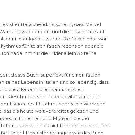
es ist enttäuschend. Es scheint, dass Marvel
 Warnung zu beenden, und die Geschichte auf
t, der nie aufgelöst wurde. Die Geschichte war
hythmus fühlte sich falsch rezension aber die
. Ich habe ihm für die Bilder allein 3 Sterne
gen, dieses Buch ist perfekt für einen faulen
seines Lebens in Italien sind so lebendig, dass
nd die Zikaden hören kann. Es ist ein
em Geschmack von “la dolce vita” verlangen
n der Fiktion des 19. Jahrhunderts, ein Werk von
t, das bis heute weit verbreitet gelesen und
mplex, mit Themen und Motiven, die der
rliehen, auch wenn es nicht immer ein einfaches
eiße Elefant Herausforderungen war das Buch