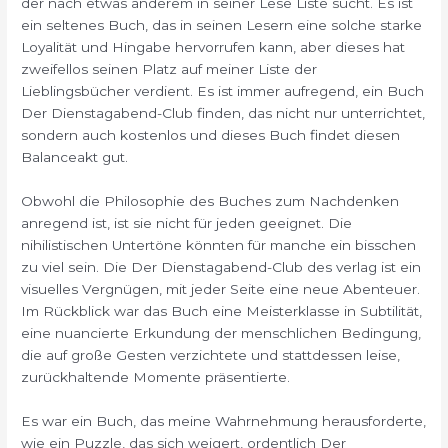
der nach etwas anderem in seiner Lese Liste sucht. Es ist
ein seltenes Buch, das in seinen Lesern eine solche starke
Loyalität und Hingabe hervorrufen kann, aber dieses hat
zweifellos seinen Platz auf meiner Liste der
Lieblingsbücher verdient. Es ist immer aufregend, ein Buch
Der Dienstagabend-Club finden, das nicht nur unterrichtet,
sondern auch kostenlos und dieses Buch findet diesen
Balanceakt gut.
Obwohl die Philosophie des Buches zum Nachdenken
anregend ist, ist sie nicht für jeden geeignet. Die
nihilistischen Untertöne könnten für manche ein bisschen
zu viel sein. Die Der Dienstagabend-Club des verlag ist ein
visuelles Vergnügen, mit jeder Seite eine neue Abenteuer.
Im Rückblick war das Buch eine Meisterklasse in Subtilität,
eine nuancierte Erkundung der menschlichen Bedingung,
die auf große Gesten verzichtete und stattdessen leise,
zurückhaltende Momente präsentierte.
Es war ein Buch, das meine Wahrnehmung herausforderte,
wie ein Puzzle, das sich weigert, ordentlich Der