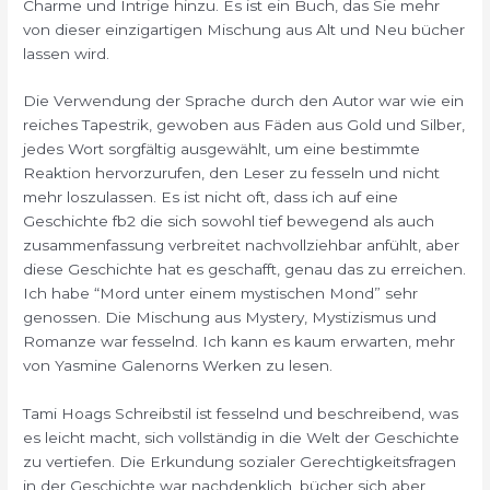
Charme und Intrige hinzu. Es ist ein Buch, das Sie mehr
von dieser einzigartigen Mischung aus Alt und Neu bücher
lassen wird.
Die Verwendung der Sprache durch den Autor war wie ein
reiches Tapestrik, gewoben aus Fäden aus Gold und Silber,
jedes Wort sorgfältig ausgewählt, um eine bestimmte
Reaktion hervorzurufen, den Leser zu fesseln und nicht
mehr loszulassen. Es ist nicht oft, dass ich auf eine
Geschichte fb2 die sich sowohl tief bewegend als auch
zusammenfassung verbreitet nachvollziehbar anfühlt, aber
diese Geschichte hat es geschafft, genau das zu erreichen.
Ich habe “Mord unter einem mystischen Mond” sehr
genossen. Die Mischung aus Mystery, Mystizismus und
Romanze war fesselnd. Ich kann es kaum erwarten, mehr
von Yasmine Galenorns Werken zu lesen.
Tami Hoags Schreibstil ist fesselnd und beschreibend, was
es leicht macht, sich vollständig in die Welt der Geschichte
zu vertiefen. Die Erkundung sozialer Gerechtigkeitsfragen
in der Geschichte war nachdenklich, bücher sich aber