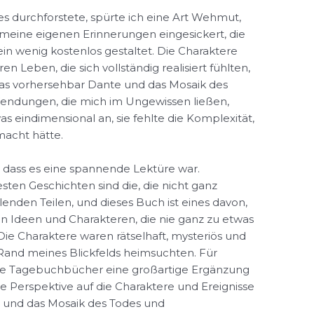
s durchforstete, spürte ich eine Art Wehmut,
n meine eigenen Erinnerungen eingesickert, die
in wenig kostenlos gestaltet. Die Charaktere
en Leben, die sich vollständig realisiert fühlten,
as vorhersehbar Dante und das Mosaik des
Wendungen, die mich im Ungewissen ließen,
as eindimensional an, sie fehlte die Komplexität,
macht hätte.
, dass es eine spannende Lektüre war.
sten Geschichten sind die, die nicht ganz
hlenden Teilen, und dieses Buch ist eines davon,
n Ideen und Charakteren, die nie ganz zu etwas
e Charaktere waren rätselhaft, mysteriös und
n Rand meines Blickfelds heimsuchten. Für
ese Tagebuchbücher eine großartige Ergänzung
he Perspektive auf die Charaktere und Ereignisse
 und das Mosaik des Todes und