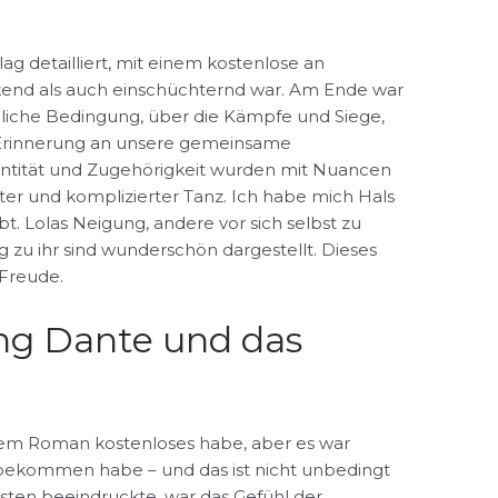
ag detailliert, mit einem kostenlose an
kend als auch einschüchternd war. Am Ende war
liche Bedingung, über die Kämpfe und Siege,
 Erinnerung an unsere gemeinsame
entität und Zugehörigkeit wurden mit Nuancen
arter und komplizierter Tanz. Ich habe mich Hals
t. Lolas Neigung, andere vor sich selbst zu
g zu ihr sind wunderschön dargestellt. Dieses
 Freude.
g Dante und das
iesem Roman kostenloses habe, aber es war
 bekommen habe – und das ist nicht unbedingt
ten beeindruckte, war das Gefühl der