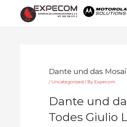
Skip
to
content
Post
navigation
Dante und das Mosai
/
Uncategorized
/ By
Expecom
Dante und da
Todes Giulio 