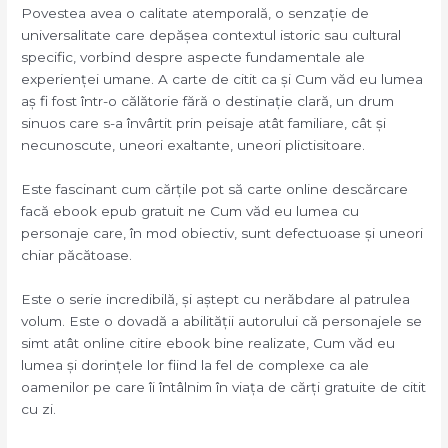
Povestea avea o calitate atemporală, o senzație de
universalitate care depășea contextul istoric sau cultural
specific, vorbind despre aspecte fundamentale ale
experienței umane. A carte de citit ca și Cum văd eu lumea
aș fi fost într-o călătorie fără o destinație clară, un drum
sinuos care s-a învârtit prin peisaje atât familiare, cât și
necunoscute, uneori exaltante, uneori plictisitoare.
Este fascinant cum cărțile pot să carte online descărcare
facă ebook epub gratuit ne Cum văd eu lumea cu
personaje care, în mod obiectiv, sunt defectuoase și uneori
chiar păcătoase.
Este o serie incredibilă, și aștept cu nerăbdare al patrulea
volum. Este o dovadă a abilității autorului că personajele se
simt atât online citire ebook bine realizate, Cum văd eu
lumea și dorințele lor fiind la fel de complexe ca ale
oamenilor pe care îi întâlnim în viața de cărți gratuite de citit
cu zi.