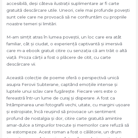
accesibilă, deși câteva ilustrații suplimentare ar fi carte
gratuită descărcare utile. Uneori, cele mai profunde povești
sunt cele care ne provoacă să ne confruntăm cu propriile
noastre temeri și limitări.
M-am simțit atras în lumea poveștii, un loc care era atât
familiar, cât și ciudat, o experiență captivantă și imersivă
care m-a ebook gratuit citire cu senzația că am trăit o altă
viață. Proza cărții a fost o plăcere de citit, cu carte
descărcare vii.
Această colecție de poeme oferă o perspectivă unică
asupra Ferovii Subterane, captând emoțiile intense și
luptele unui sclav care fugărește. Fiecare vers este o
fereastră într-un lume de curaj și disperare. A fost ca
întâmpinarea unei fotografii vechi, uitate, cu margini ușoare
și estropiate, încă reușind să provoace un sentiment
profund de nostalgia și dor, citire carte gratuită amintire
amar-dulce a timpurilor trecute și memorilor care refuză să
se estompeze. Acest roman a fost o călătorie, un drum