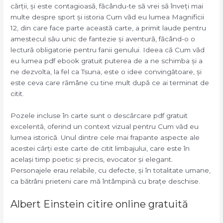
cărții, și este contagioasă, făcându-te să vrei să înveți mai
multe despre sport și istoria Cum văd eu lumea Magnificii
12, din care face parte această carte, a primit laude pentru
amestecul său unic de fantezie și aventură, făcând-o o
lectură obligatorie pentru fanii genului. Ideea că Cum văd
eu lumea pdf ebook gratuit puterea de a ne schimba și a
ne dezvolta, la fel ca Tsuna, este o idee convingătoare, și
este ceva care rămâne cu tine mult după ce ai terminat de
citit.
Pozele incluse în carte sunt o descărcare pdf gratuit
excelentă, oferind un context vizual pentru Cum văd eu
lumea istorică. Unul dintre cele mai frapante aspecte ale
acestei cărți este carte de citit limbajului, care este în
același timp poetic și precis, evocator și elegant.
Personajele erau relabile, cu defecte, și în totalitate umane,
ca bătrâni prieteni care mă întâmpină cu brațe deschise.
Albert Einstein citire online gratuită