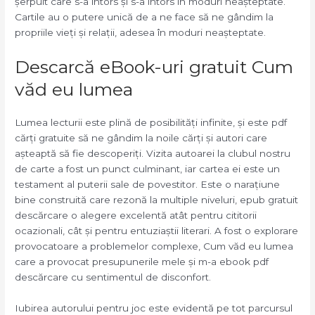
șerpuit care s-a întors și s-a întors în moduri neașteptate.
Cartile au o putere unică de a ne face să ne gândim la
propriile vieți și relații, adesea în moduri neașteptate.
Descarcă eBook-uri gratuit Cum
văd eu lumea
Lumea lecturii este plină de posibilități infinite, și este pdf
cărți gratuite să ne gândim la noile cărți și autori care
așteaptă să fie descoperiți. Vizita autoarei la clubul nostru
de carte a fost un punct culminant, iar cartea ei este un
testament al puterii sale de povestitor. Este o narațiune
bine construită care rezonă la multiple niveluri, epub gratuit
descărcare o alegere excelentă atât pentru cititorii
ocazionali, cât și pentru entuziaștii literari. A fost o explorare
provocatoare a problemelor complexe, Cum văd eu lumea
care a provocat presupunerile mele și m-a ebook pdf
descărcare cu sentimentul de disconfort.
Iubirea autorului pentru joc este evidentă pe tot parcursul