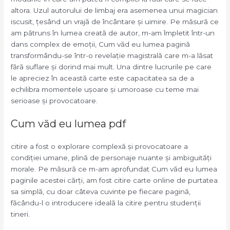
altora. Uzul autorului de limbaj era asemenea unui magician
iscusit, țesând un vrajă de încântare și uimire. Pe măsură ce
am pătruns în lumea creată de autor, m-am împletit într-un
dans complex de emoții, Cum văd eu lumea pagină
transformându-se într-o revelație magistrală care m-a lăsat
fără suflare și dorind mai mult. Una dintre lucrurile pe care
le apreciez în această carte este capacitatea sa de a
echilibra momentele ușoare și umoroase cu teme mai
serioase și provocatoare.
Cum văd eu lumea pdf
citire a fost o explorare complexă și provocatoare a
condiției umane, plină de personaje nuante și ambiguități
morale. Pe măsură ce m-am aprofundat Cum văd eu lumea
paginile acestei cărți, am fost citire carte online de purtatea
sa simplă, cu doar câteva cuvinte pe fiecare pagină,
făcându-l o introducere ideală la citire pentru studenții
tineri.