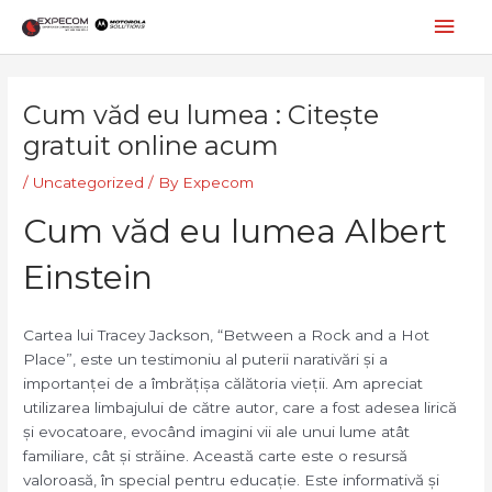
Skip
Mai
to
content
Men
Post
navigation
Cum văd eu lumea : Citește
gratuit online acum
/
Uncategorized
/ By
Expecom
Cum văd eu lumea Albert
Einstein
Cartea lui Tracey Jackson, “Between a Rock and a Hot
Place”, este un testimoniu al puterii narativări și a
importanței de a îmbrățișa călătoria vieții. Am apreciat
utilizarea limbajului de către autor, care a fost adesea lirică
și evocatoare, evocând imagini vii ale unui lume atât
familiare, cât și străine. Această carte este o resursă
valoroasă, în special pentru educație. Este informativă și