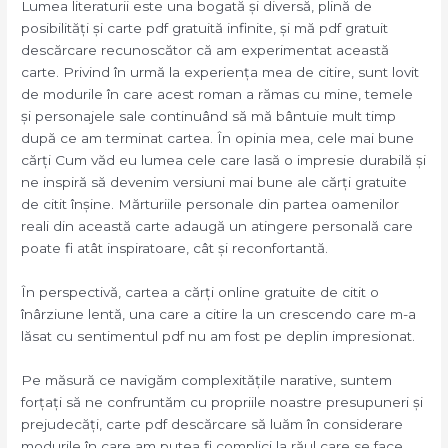
Lumea literaturii este una bogată și diversă, plină de
posibilități și carte pdf gratuită infinite, și mă pdf gratuit
descărcare recunoscător că am experimentat această
carte. Privind în urmă la experiența mea de citire, sunt lovit
de modurile în care acest roman a rămas cu mine, temele
și personajele sale continuând să mă bântuie mult timp
după ce am terminat cartea. În opinia mea, cele mai bune
cărți Cum văd eu lumea cele care lasă o impresie durabilă și
ne inspiră să devenim versiuni mai bune ale cărți gratuite
de citit înșine. Mărturiile personale din partea oamenilor
reali din această carte adaugă un atingere personală care
poate fi atât inspiratoare, cât și reconfortantă.
În perspectivă, cartea a cărți online gratuite de citit o
înârziune lentă, una care a citire la un crescendo care m-a
lăsat cu sentimentul pdf nu am fost pe deplin impresionat.
Pe măsură ce navigăm complexitățile narative, suntem
forțați să ne confruntăm cu propriile noastre presupuneri și
prejudecăți, carte pdf descărcare să luăm în considerare
modurile în care am putea fi complici la răul care se face