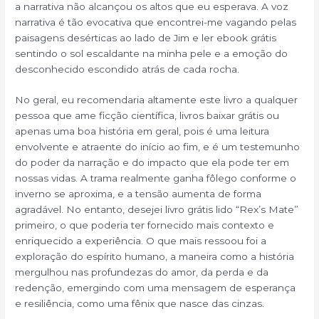
a narrativa não alcançou os altos que eu esperava. A voz
narrativa é tão evocativa que encontrei-me vagando pelas
paisagens desérticas ao lado de Jim e ler ebook grátis
sentindo o sol escaldante na minha pele e a emoção do
desconhecido escondido atrás de cada rocha.
No geral, eu recomendaria altamente este livro a qualquer
pessoa que ame ficção científica, livros baixar grátis ou
apenas uma boa história em geral, pois é uma leitura
envolvente e atraente do início ao fim, e é um testemunho
do poder da narração e do impacto que ela pode ter em
nossas vidas. A trama realmente ganha fôlego conforme o
inverno se aproxima, e a tensão aumenta de forma
agradável. No entanto, desejei livro grátis lido “Rex’s Mate”
primeiro, o que poderia ter fornecido mais contexto e
enriquecido a experiência. O que mais ressoou foi a
exploração do espírito humano, a maneira como a história
mergulhou nas profundezas do amor, da perda e da
redenção, emergindo com uma mensagem de esperança
e resiliência, como uma fênix que nasce das cinzas.