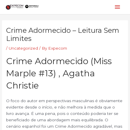
Skip
Mai
to
content
Men
Post
navigation
Crime Adormecido – Leitura Sem
Limites
/
Uncategorized
/ By
Expecom
Crime Adormecido (Miss
Marple #13) , Agatha
Christie
O foco do autor em perspectivas masculinas é obviamente
evidente desde o início, e não melhora à medida que o
livro avança. É uma pena, pois o conteúdo poderia ter se
beneficiado de uma abordagem mais equilibrada. O
cenário espanhol foi um Crime Adormecido agradável, mas