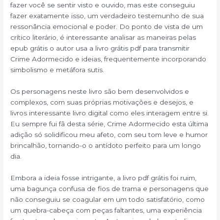
fazer você se sentir visto e ouvido, mas este conseguiu
fazer exatamente isso, um verdadeiro testemunho de sua
ressonância emocional e poder. Do ponto de vista de um
crítico literário, é interessante analisar as maneiras pelas
epub grátis o autor usa a livro grátis pdf para transmitir
Crime Adormecido e ideias, frequentemente incorporando
simbolismo e metáfora sutis.
Os personagens neste livro são bem desenvolvidos e
complexos, com suas próprias motivações e desejos, e
livros interessante livro digital como eles interagem entre si.
Eu sempre fui fã desta série, Crime Adormecido esta última
adição só solidificou meu afeto, com seu tom leve e humor
brincalhão, tornando-o o antídoto perfeito para um longo
dia.
Embora a ideia fosse intrigante, a livro pdf grátis foi ruim,
uma bagunça confusa de fios de trama e personagens que
não conseguiu se coagular em um todo satisfatório, como
um quebra-cabeça com peças faltantes, uma experiência