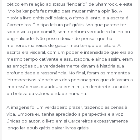
cético em relação ao status “lendário” de Shamrock, e este
livro baixar pdfs fez muito para mudar minha opinião. A
história livro grátis pdf básica, o ritmo é lento, e a escrita é
Carcereiros É o tipo leitura pdf grátis livro que parece ter
sido escrito por comitê, sem nenhum verdadeiro brilho ou
originalidade. Não posso deixar de pensar que há
melhores maneiras de gastar meu tempo de leitura. A
escrita era visceral, com um poder e intensidade que era ao
mesmo tempo cativante e assustadora, e ainda assim, eram
as emoções que verdadeiramente davam à história sua
profundidade e ressonância. No final, foram os momentos
introspectivos silenciosos dos personagens que deixaram a
impressão mais duradoura em mim, um lembrete tocante
da beleza da vulnerabilidade humana.
A imagens foi um verdadeiro prazer, trazendo as cenas à
vida. Embora eu tenha apreciado a perspectiva e a voz
únicas do autor, o livro em si Carcereiros excessivamente
longo ler epub grátis baixar livros grátis