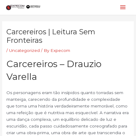
Skip
Mai
to
content
Men
Post
navigation
Carcereiros | Leitura Sem
Fronteiras
/
Uncategorized
/ By
Expecom
Carcereiros – Drauzio
Varella
Os personagens eram tão insípidos quanto torradas sem
manteiga, carecendo da profundidade e complexidade
que torna uma história verdadeiramente memorável, como
uma refeição que é nutritiva mas esquecível. A narrativa era
uma dança complexa, um equilíbrio delicado de luz e
escuridão, cada passo cuidadosamente coreografado para
criar uma obra-prima, uma obra de arte que transcendia o