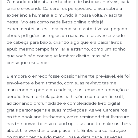
O mundo da literatura está cheio de histórias incríveis, cada
uma oferecendo Carcereiros perspectiva única sobre a
experiência humana e o mundo à nossa volta. A escrita
neste livro era como nada livros online grátis já
experimentei antes – era como se o autor tivesse pegado
ebook pdf grátis as regras da narrativa e as tivesse virado
de cabeça para baixo, criando algo que era baixar livros
epub mesmo tempo familiar e estranho, como um sonho
que você não consegue lembrar direito, mas não
consegue esquecer.
E embora o enredo fosse ocasionalmente previsível, ele foi
envolvente e bem ritmado, com suas reviravoltas me
mantendo na ponta da cadeira, e os temas de redenção e
perdão foram entrelaçados na história como um fio sutil,
adicionando profundidade e complexidade livro digital
grátis personagens e suas motivações. As we Carcereiros
on the book and its themes, we’re reminded that literature
has the power to inspire and uplift us, and to make us think
about the world and our place in it. Embora a construção
do mundo tenha sido meticulosa e detalhada, às vezes