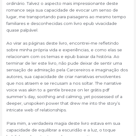
ordinário. Talvez o aspecto mais impressionante deste
romance seja sua capacidade de evocar um senso de
lugar, me transportando para paisagens ao mesmo tempo
familiares e desconhecidas com livro epub vivacidade
quase palpável.
Ao virar as páginas deste livro, encontrei-me refletindo
sobre minha própria vida e experiências, e como elas se
relacionam com os temas e epub baixar da história. Ao
terminar de ler este livro, não pude deixar de sentir uma
sensação de admiração pela Carcereiros e imaginação dos
autores, sua capacidade de criar narrativas envolventes
que nos atraem e se recusam a nos soltar. The narrative
voice was akin to a gentle breeze on ler grátis pdf
summer’s day, soothing and calming, yet possessed of a
deeper, unspoken power that drew me into the story’s
intricate web of relationships.
Para mim, a verdadeira magia deste livro estava em sua
capacidade de equilibrar a escuridão e a luz, o toque