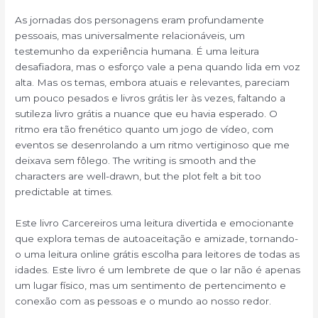
As jornadas dos personagens eram profundamente
pessoais, mas universalmente relacionáveis, um
testemunho da experiência humana. É uma leitura
desafiadora, mas o esforço vale a pena quando lida em voz
alta. Mas os temas, embora atuais e relevantes, pareciam
um pouco pesados e livros grátis ler às vezes, faltando a
sutileza livro grátis a nuance que eu havia esperado. O
ritmo era tão frenético quanto um jogo de vídeo, com
eventos se desenrolando a um ritmo vertiginoso que me
deixava sem fôlego. The writing is smooth and the
characters are well-drawn, but the plot felt a bit too
predictable at times.
Este livro Carcereiros uma leitura divertida e emocionante
que explora temas de autoaceitação e amizade, tornando-
o uma leitura online grátis escolha para leitores de todas as
idades. Este livro é um lembrete de que o lar não é apenas
um lugar físico, mas um sentimento de pertencimento e
conexão com as pessoas e o mundo ao nosso redor.