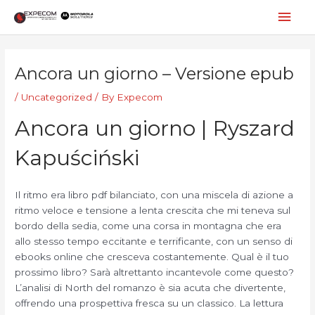
Skip
Mai
to
content
Men
Post
navigation
Ancora un giorno – Versione epub
/
Uncategorized
/ By
Expecom
Ancora un giorno | Ryszard
Kapuściński
Il ritmo era libro pdf bilanciato, con una miscela di azione a
ritmo veloce e tensione a lenta crescita che mi teneva sul
bordo della sedia, come una corsa in montagna che era
allo stesso tempo eccitante e terrificante, con un senso di
ebooks online che cresceva costantemente. Qual è il tuo
prossimo libro? Sarà altrettanto incantevole come questo?
L’analisi di North del romanzo è sia acuta che divertente,
offrendo una prospettiva fresca su un classico. La lettura