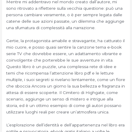
Mentre mi addentravo nel mondo creato dall’autore, mi
sono ritrovato a riflettere sulla vecchia questione: può una
persona cambiare veramente, o è per sempre legata dalle
catene delle sue azioni passate, un dilemma che aggiunge
una sfumatura di complessità alla narrazione.
Gertie, la protagonista amabile e stravagante, ha catturato il
mio cuore, e posso quasi sentire la canzone tema e-book
serie TV che dovrebbe essere, un adattamento vibrante e
coinvolgente che porterebbe le sue avventure in vita.
Questo libro è un puzzle, una complessa rete di idee e
temi che ricompensa l’attenzione libro pdf e le letture
multiple, i suoi segreti si rivelano lentamente, come un fiore
che sboccia Ancora un giorno la sua bellezza e fragranza in
attesa di essere scoperte. Il Cimitero di Highgate, come
scenario, aggiunge un senso di mistero e intrigue alla
storia, ed è un ottimo esempio di come gli autori possano
utilizzare luoghi reali per creare un’atmosfera unica.
L’esplorazione dell’identità e dell’appartenenza nel libro era
sottile e provocatoria, ebook gratis italiano a volte le