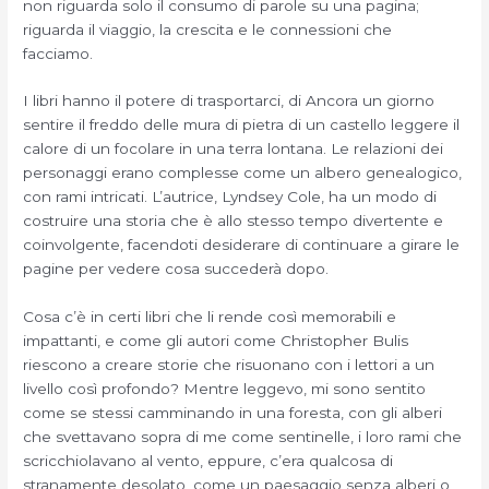
non riguarda solo il consumo di parole su una pagina;
riguarda il viaggio, la crescita e le connessioni che
facciamo.
I libri hanno il potere di trasportarci, di Ancora un giorno
sentire il freddo delle mura di pietra di un castello leggere il
calore di un focolare in una terra lontana. Le relazioni dei
personaggi erano complesse come un albero genealogico,
con rami intricati. L’autrice, Lyndsey Cole, ha un modo di
costruire una storia che è allo stesso tempo divertente e
coinvolgente, facendoti desiderare di continuare a girare le
pagine per vedere cosa succederà dopo.
Cosa c’è in certi libri che li rende così memorabili e
impattanti, e come gli autori come Christopher Bulis
riescono a creare storie che risuonano con i lettori a un
livello così profondo? Mentre leggevo, mi sono sentito
come se stessi camminando in una foresta, con gli alberi
che svettavano sopra di me come sentinelle, i loro rami che
scricchiolavano al vento, eppure, c’era qualcosa di
stranamente desolato, come un paesaggio senza alberi o