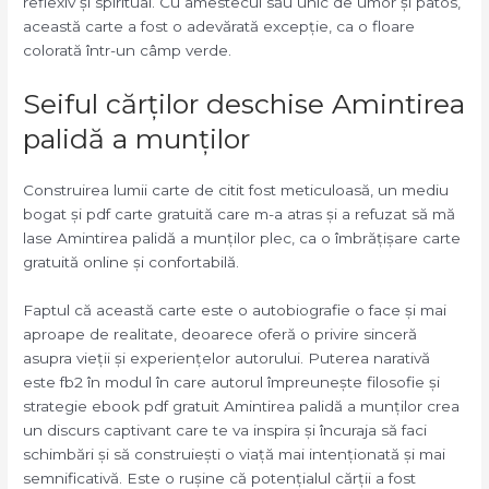
reflexiv și spiritual. Cu amestecul său unic de umor și patos,
această carte a fost o adevărată excepție, ca o floare
colorată într-un câmp verde.
Seiful cărților deschise Amintirea
palidă a munților
Construirea lumii carte de citit fost meticuloasă, un mediu
bogat și pdf carte gratuită care m-a atras și a refuzat să mă
lase Amintirea palidă a munților plec, ca o îmbrățișare carte
gratuită online și confortabilă.
Faptul că această carte este o autobiografie o face și mai
aproape de realitate, deoarece oferă o privire sinceră
asupra vieții și experiențelor autorului. Puterea narativă
este fb2 în modul în care autorul împreunește filosofie și
strategie ebook pdf gratuit Amintirea palidă a munților crea
un discurs captivant care te va inspira și încuraja să faci
schimbări și să construiești o viață mai intenționată și mai
semnificativă. Este o rușine că potențialul cărții a fost