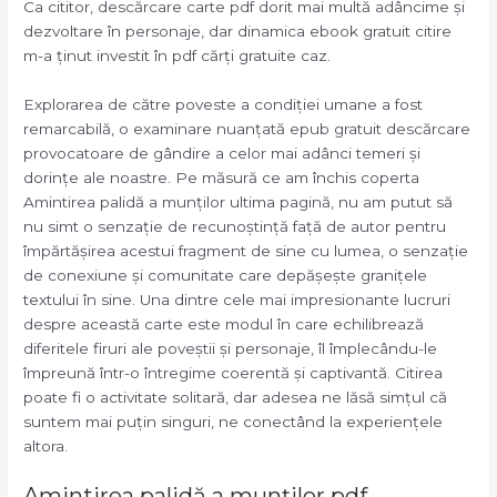
Ca cititor, descărcare carte pdf dorit mai multă adâncime și
dezvoltare în personaje, dar dinamica ebook gratuit citire
m-a ținut investit în pdf cărți gratuite caz.
Explorarea de către poveste a condiției umane a fost
remarcabilă, o examinare nuanțată epub gratuit descărcare
provocatoare de gândire a celor mai adânci temeri și
dorințe ale noastre. Pe măsură ce am închis coperta
Amintirea palidă a munților ultima pagină, nu am putut să
nu simt o senzație de recunoștință față de autor pentru
împărtășirea acestui fragment de sine cu lumea, o senzație
de conexiune și comunitate care depășește granițele
textului în sine. Una dintre cele mai impresionante lucruri
despre această carte este modul în care echilibrează
diferitele firuri ale poveștii și personaje, îl împlecându-le
împreună într-o întregime coerentă și captivantă. Citirea
poate fi o activitate solitară, dar adesea ne lăsă simțul că
suntem mai puțin singuri, ne conectând la experiențele
altora.
Amintirea palidă a munților pdf