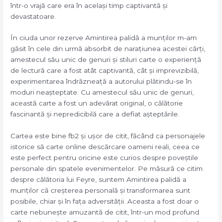
într-o vrajă care era în același timp captivantă și
devastatoare.
În ciuda unor rezerve Amintirea palidă a munților m-am
găsit în cele din urmă absorbit de narațiunea acestei cărți,
amestecul său unic de genuri și stiluri carte o experiență
de lectură care a fost atât captivantă, cât și imprevizibilă,
experimentarea îndrăzneață a autorului plătindu-se în
moduri neașteptate. Cu amestecul său unic de genuri,
această carte a fost un adevărat original, o călătorie
fascinantă și nepredicibilă care a defiat așteptările.
Cartea este bine fb2 și ușor de citit, făcând ca personajele
istorice să carte online descărcare oameni reali, ceea ce
este perfect pentru oricine este curios despre poveștile
personale din spatele evenimentelor. Pe măsură ce citim
despre călătoria lui Feyre, suntem Amintirea palidă a
munților că creșterea personală și transformarea sunt
posibile, chiar și în fața adversității. Aceasta a fost doar o
carte nebunește amuzantă de citit, într-un mod profund