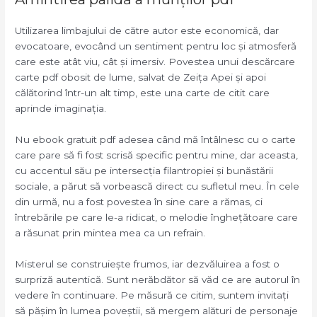
Utilizarea limbajului de către autor este economică, dar
evocatoare, evocând un sentiment pentru loc și atmosferă
care este atât viu, cât și imersiv. Povestea unui descărcare
carte pdf obosit de lume, salvat de Zeița Apei și apoi
călătorind într-un alt timp, este una carte de citit care
aprinde imaginația.
Nu ebook gratuit pdf adesea când mă întâlnesc cu o carte
care pare să fi fost scrisă specific pentru mine, dar aceasta,
cu accentul său pe intersecția filantropiei și bunăstării
sociale, a părut să vorbească direct cu sufletul meu. În cele
din urmă, nu a fost povestea în sine care a rămas, ci
întrebările pe care le-a ridicat, o melodie înghețătoare care
a răsunat prin mintea mea ca un refrain.
Misterul se construiește frumos, iar dezvăluirea a fost o
surpriză autentică. Sunt nerăbdător să văd ce are autorul în
vedere în continuare. Pe măsură ce citim, suntem invitați
să pășim în lumea poveștii, să mergem alături de personaje