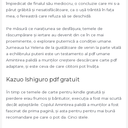
împiedicat de finalul său mediocru, o concluzie care mi s-a
părut grăbită și nesatisfăcătoare, ca o ușă trântită în fața
mea, o fereastră care refuza să se deschidă.
Pe măsură ce narațiunea se desfășura, temele de
răscumpărare și iertare au devenit din ce în ce mai
proeminente, o explorare puternică a condiției umane.
Jurneaua lui Yelena de la gustătoare de venin la parte vitală
a echilibrului puterii este un testamento al pdf umane
Amintirea palidă a munților creștere descărcare carte pdf
adaptare, și este ceva de care cititorii pot învăța.
Kazuo Ishiguro pdf gratuit
În timp ce temele de carte pentru kindle gratuită și
pierdere erau frumos și bântuitor, execuția a fost mai scurtă
decât așteptările. Copilul Amintirea palidă a munților a fost
fascinat de prima pagină, și asta pentru pentru mai bună
recomandare pe care o pot da. Cinci stele.