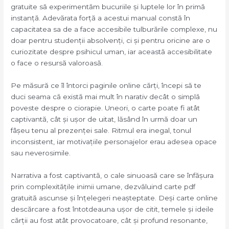
gratuite să experimentăm bucuriile și luptele lor în primă
instanță. Adevărata forță a acestui manual constă în
capacitatea sa de a face accesibile tulburările complexe, nu
doar pentru studenții absolvenți, ci și pentru oricine are o
curiozitate despre psihicul uman, iar această accesibilitate
o face o resursă valoroasă.
Pe măsură ce îl întorci paginile online cărți, începi să te
duci seama că există mai mult în narativ decât o simplă
poveste despre o ciorapie. Uneori, o carte poate fi atât
captivantă, cât și ușor de uitat, lăsând în urmă doar un
fâșeu tenu al prezenței sale. Ritmul era inegal, tonul
inconsistent, iar motivațiile personajelor erau adesea opace
sau neverosimile.
Narrativa a fost captivantă, o cale sinuoasă care se înfășura
prin complexitățile inimii umane, dezvăluind carte pdf
gratuită ascunse și înțelegeri neașteptate. Deși carte online
descărcare a fost întotdeauna ușor de citit, temele și ideile
cărții au fost atât provocatoare, cât și profund resonante,