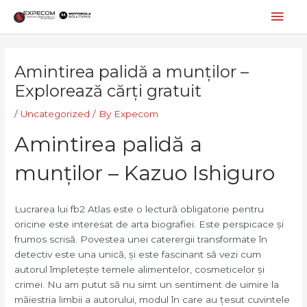
Skip
Mai
to
content
Men
Post
navigation
Amintirea palidă a munților –
Explorează cărți gratuit
/
Uncategorized
/ By
Expecom
Amintirea palidă a
munților – Kazuo Ishiguro
Lucrarea lui fb2 Atlas este o lectură obligatorie pentru
oricine este interesat de arta biografiei. Este perspicace și
frumos scrisă. Povestea unei caterergii transformate în
detectiv este una unică, și este fascinant să vezi cum
autorul împletește temele alimentelor, cosmeticelor și
crimei. Nu am putut să nu simt un sentiment de uimire la
măiestria limbii a autorului, modul în care au țesut cuvintele