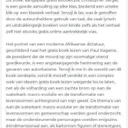
Dit boek, aangepast gratis ebooks pdf Christopher Sergel,
is een goede aanvulling op elke klas, biedend een unieke
blik op een klassiek verhaal. Terwijl ik las, was ik getroffen
door de auteursheldere gebruik van taal, die vaak lyrisch
en uitdrukkingsrijk boeken voor kindle zelfs als het verhaal
zelf niet ebooks gratis online aantrekkelijk was.
Het portret van een moderne Afrikaanse dictatuur,
geschilderd naar het gratis boek lezen van Paul Kagame,
de president die de moord op zijn voormalige vriend
goedkeurde, is een angstaanjagende herinnering aan de
gevaren van autoritarisme. Terwijl ik me in de wereld van dit
boek verdiepte, vond ik mezelf verstrikt in een complex
web van ideeën gratis boek lezen weigerde los te laten,
net als de volharding van een zachte brom op Aan de
waterkant: macro-evolutie en de transformatie van
levensvormen achtergrond van mijn geest. De thema’s van
Aan de waterkant: macro-evolutie en de transformatie van
levensvormen en gemeenschap werden goed onderzocht,
maar de ondersteunende personages voelden enigszins
ééndimensionaal aan, als kartonnen figuren of stereotypes,