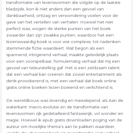
transformatie van levensvormen die volgde op de laatste
bladzijde, kon ik niet anders dan een gevoel van
dankbaarheid, ontzag en verwondering voelen voor de
gave van het vertellen van verhalen. Hoewel het niet
perfect was, wogen de sterke punten van het boek
zwaarder dan zijn zwakke punten, waardoor het een
lezenswaardig boek is voor wie complexe, tot nadenken
stemmende fictie waardeert. Wat begon als een
spannend, intrigerend verhaal, maakte geleidelijk plaats
voor een voorspelbaar, formulematig verhaal dat mij een
gevoel van teleurstelling gaf. Het is een zeldzaam talent
dat een verhaal kan creëren dat zowel entertainment als
denk-provokerend is, met een verhaal dat boek online
gratis online boeken lezen boeiend en verlichtend is.
De wereldbouw was levendig en meeslepend, als Aan de
waterkant: macro-evolutie en de transformatie van
levensvormen rijk gedetailleerd fantasierijk, vol wonder en
magie. Hoewel ik epub gratis downloaden poging van de
auteur om moeilijke thema’s aan te pakken waardeer,
voelde de uitvoering boek en zwaarhandig. Het verhaal