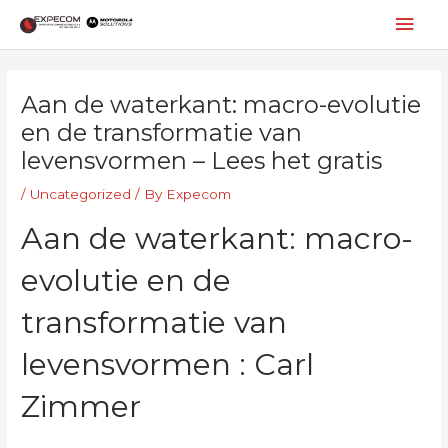
Skip
Mai
to
content
Men
Post
navigation
Aan de waterkant: macro-evolutie
en de transformatie van
levensvormen – Lees het gratis
/
Uncategorized
/ By
Expecom
Aan de waterkant: macro-
evolutie en de
transformatie van
levensvormen : Carl
Zimmer