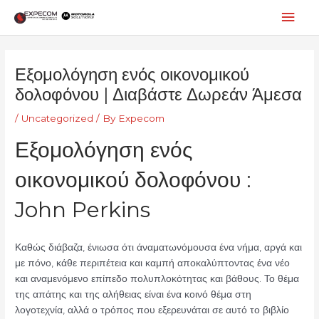
Skip
Mai
to
content
Men
Post
navigation
Εξομολόγηση ενός οικονομικού
δολοφόνου | Διαβάστε Δωρεάν Άμεσα
/
Uncategorized
/ By
Expecom
Εξομολόγηση ενός
οικονομικού δολοφόνου :
John Perkins
Καθώς διάβαζα, ένιωσα ότι άναματωνόμουσα ένα νήμα, αργά και
με πόνο, κάθε περιπέτεια και καμπή αποκαλύπτοντας ένα νέο
και αναμενόμενο επίπεδο πολυπλοκότητας και βάθους. Το θέμα
της απάτης και της αλήθειας είναι ένα κοινό θέμα στη
λογοτεχνία, αλλά ο τρόπος που εξερευνάται σε αυτό το βιβλίο