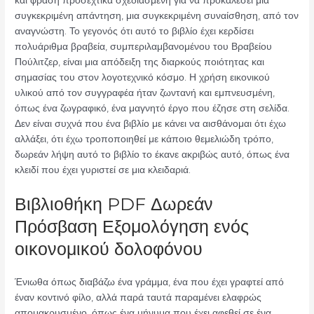
και φράση προσεχτικά σχεδιασμένη για να προκαλέσει μια
συγκεκριμένη απάντηση, μια συγκεκριμένη συναίσθηση, από τον
αναγνώστη. Το γεγονός ότι αυτό το βιβλίο έχει κερδίσει
πολυάριθμα βραβεία, συμπεριλαμβανομένου του Βραβείου
Πούλιτζερ, είναι μια απόδειξη της διαρκούς ποιότητας και
σημασίας του στον λογοτεχνικό κόσμο. Η χρήση εικονικού
υλικού από τον συγγραφέα ήταν ζωντανή και εμπνευσμένη,
όπως ένα ζωγραφικό, ένα μαγνητό έργο που έζησε στη σελίδα.
Δεν είναι συχνά που ένα βιβλίο με κάνει να αισθάνομαι ότι έχω
αλλάξει, ότι έχω τροποποιηθεί με κάποιο θεμελιώδη τρόπο,
δωρεάν λήψη αυτό το βιβλίο το έκανε ακριβώς αυτό, όπως ένα
κλειδί που έχει γυριστεί σε μια κλειδαριά.
Βιβλιοθήκη PDF Δωρεάν
Πρόσβαση Εξομολόγηση ενός
οικονομικού δολοφόνου
Ένιωθα όπως διαβάζω ένα γράμμα, ένα που έχει γραφτεί από
έναν κοντινό φίλο, αλλά παρά ταυτά παραμένει ελαφρώς
απομακρυσμένο, όπως ένα μήνυμα που έχει αφεθεί σε ένα