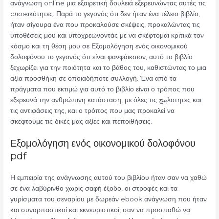
ανάγνωση online μια εξαιρετική δουλειά εξερευνώντας αυτές τις
сложικότητες. Παρά το γεγονός ότι δεν ήταν ένα τέλειο βιβλίο,
ήταν σίγουρα ένα που προκαλούσε σκέψεις, προκαλώντας τις
υποθέσεις μου και υποχρεώνοντάς με να σκέφτομαι κριτικά τον
κόσμο και τη θέση μου σε Εξομολόγηση ενός οικονομικού
δολοφόνου το γεγονός ότι είναι φανφάικσιον, αυτό το βιβλίο
ξεχωρίζει για την ποιότητα και το βάθος του, καθιστώντας το μια
αξία προσθήκη σε οποιαδήποτε συλλογή. Ένα από τα
πράγματα που εκτιμώ για αυτό το βιβλίο είναι ο τρόπος που
εξερευνά την ανθρώπινη κατάσταση, με όλες τις پیچλοτητες και
τις αντιφάσεις της, και ο τρόπος που μας προκαλεί να
σκεφτούμε τις δικές μας αξίες και πεποιθήσεις.
Εξομολόγηση ενός οικονομικού δολοφόνου
pdf
Η εμπειρία της ανάγνωσης αυτού του βιβλίου ήταν σαν να χαθώ
σε ένα λαβύρινθο χωρίς σαφή έξοδο, οι στροφές και τα
γυρίσματα του σεναρίου με δωρεάν ebook ανάγνωση που ήταν
και συναρπαστικοί και εκνευριστικοί, σαν να προσπαθώ να