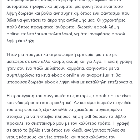
αυτοματικό τηλεφωνικό μηνύματα, μια φωνή που είναι τόσο
λήψη δωρεάν και βαθιά ανησυχητική, όπως ένα φάντασμα που
θέλει να φαντάσει τα άκρα της αντίληψής μας. Οι χαρακτήρες,
πολύ όπως πραγματικοί άνθρωποι, δωρεάν ebook λήψη
online πολύπλοι και πολυπλοκοί, γεμάτοι αντιφάσεις ebook
λήψη έκπληξη.
Ήταν μια πραγματικά ατμοσφαιρική εμπειρία, μια που με
μετέφερε σε έναν άλλο κόσμο, ακόμη και για λίγο. Η ίδια η γραφή
ήταν σαν ένα παζλ με λείπουν κομμάτια, αφήνοντας με να
συμπληρώσω τα κενά ebook online να αναρωτιέμαι τι θα
μπορούσε δωρεάν ebook λήψη γίνει με κατάλληλη επεξεργασία.
Η προσέγγιση του συγγραφέα στις ιστορίες ebook online είναι
και ενδιαφέρουσα και προκλητική. Αν και είμαι δωρεάν στην ιδέα
του υπερφυσικού, εξακολουθώ να χρειάζομαι συγκεκριμένα
στοιχεία για να πιστέψω πλήρως. λήψη pdf δωρεάν το βιβλίο
προκαλεί το σκεπτικισμό μου με τον καλύτερο τρόπο. Η γραφή
σε αυτό το βιβλίο είναι όπως ένα κλειδί, ανοίγοντας πύλες σε
νέους κόσμους και νέες οπτικές, και προσκαλώντας τον