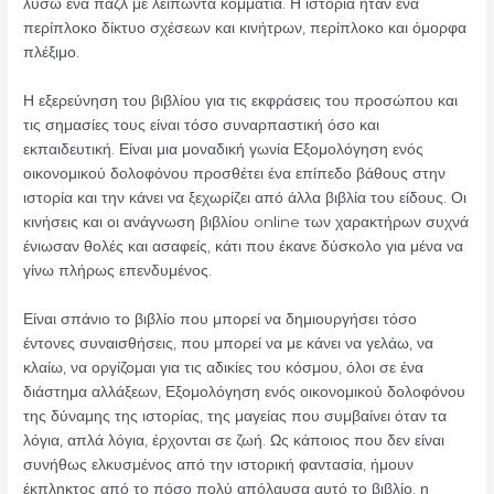
λύσω ένα παζλ με λείπωντα κομμάτια. Η ιστορία ήταν ένα
περίπλοκο δίκτυο σχέσεων και κινήτρων, περίπλοκο και όμορφα
πλέξιμο.
Η εξερεύνηση του βιβλίου για τις εκφράσεις του προσώπου και
τις σημασίες τους είναι τόσο συναρπαστική όσο και
εκπαιδευτική. Είναι μια μοναδική γωνία Εξομολόγηση ενός
οικονομικού δολοφόνου προσθέτει ένα επίπεδο βάθους στην
ιστορία και την κάνει να ξεχωρίζει από άλλα βιβλία του είδους. Οι
κινήσεις και οι ανάγνωση βιβλίου online των χαρακτήρων συχνά
ένιωσαν θολές και ασαφείς, κάτι που έκανε δύσκολο για μένα να
γίνω πλήρως επενδυμένος.
Είναι σπάνιο το βιβλίο που μπορεί να δημιουργήσει τόσο
έντονες συναισθήσεις, που μπορεί να με κάνει να γελάω, να
κλαίω, να οργίζομαι για τις αδικίες του κόσμου, όλοι σε ένα
διάστημα αλλάξεων, Εξομολόγηση ενός οικονομικού δολοφόνου
της δύναμης της ιστορίας, της μαγείας που συμβαίνει όταν τα
λόγια, απλά λόγια, έρχονται σε ζωή. Ως κάποιος που δεν είναι
συνήθως ελκυσμένος από την ιστορική φαντασία, ήμουν
έκπληκτος από το πόσο πολύ απόλαυσα αυτό το βιβλίο, η