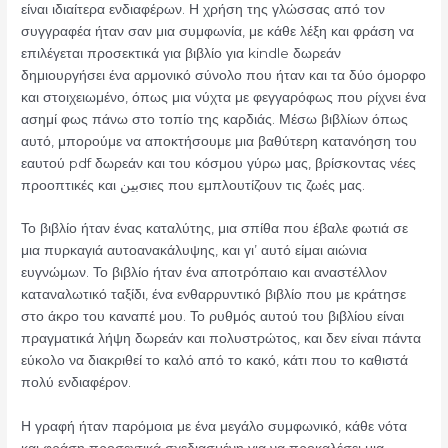
είναι ιδιαίτερα ενδιαφέρων. Η χρήση της γλώσσας από τον
συγγραφέα ήταν σαν μια συμφωνία, με κάθε λέξη και φράση να
επιλέγεται προσεκτικά για βιβλίο για kindle δωρεάν
δημιουργήσει ένα αρμονικό σύνολο που ήταν και τα δύο όμορφο
και στοιχειωμένο, όπως μια νύχτα με φεγγαρόφως που ρίχνει ένα
ασημί φως πάνω στο τοπίο της καρδιάς. Μέσω βιβλίων όπως
αυτό, μπορούμε να αποκτήσουμε μια βαθύτερη κατανόηση του
εαυτού pdf δωρεάν και του κόσμου γύρω μας, βρίσκοντας νέες
προοπτικές και بینσιες που εμπλουτίζουν τις ζωές μας.
Το βιβλίο ήταν ένας καταλύτης, μια σπίθα που έβαλε φωτιά σε
μια πυρκαγιά αυτοανακάλυψης, και γι’ αυτό είμαι αιώνια
ευγνώμων. Το βιβλίο ήταν ένα αποτρόπαιο και αναστέλλον
καταναλωτικό ταξίδι, ένα ενθαρρυντικό βιβλίο που με κράτησε
στο άκρο του καναπέ μου. Το ρυθμός αυτού του βιβλίου είναι
πραγματικά λήψη δωρεάν και πολυστρώτος, και δεν είναι πάντα
εύκολο να διακριθεί το καλό από το κακό, κάτι που το καθιστά
πολύ ενδιαφέρον.
Η γραφή ήταν παρόμοια με ένα μεγάλο συμφωνικό, κάθε νότα