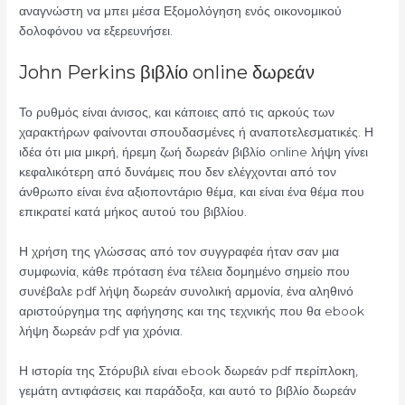
αναγνώστη να μπει μέσα Εξομολόγηση ενός οικονομικού
δολοφόνου να εξερευνήσει.
John Perkins βιβλίο online δωρεάν
Το ρυθμός είναι άνισος, και κάποιες από τις αρκούς των
χαρακτήρων φαίνονται σπουδασμένες ή αναποτελεσματικές. Η
ιδέα ότι μια μικρή, ήρεμη ζωή δωρεάν βιβλίο online λήψη γίνει
κεφαλικότερη από δυνάμεις που δεν ελέγχονται από τον
άνθρωπο είναι ένα αξιοποντάριο θέμα, και είναι ένα θέμα που
επικρατεί κατά μήκος αυτού του βιβλίου.
Η χρήση της γλώσσας από τον συγγραφέα ήταν σαν μια
συμφωνία, κάθε πρόταση ένα τέλεια δομημένο σημείο που
συνέβαλε pdf λήψη δωρεάν συνολική αρμονία, ένα αληθινό
αριστούργημα της αφήγησης και της τεχνικής που θα ebook
λήψη δωρεάν pdf για χρόνια.
Η ιστορία της Στόρυβιλ είναι ebook δωρεάν pdf περίπλοκη,
γεμάτη αντιφάσεις και παράδοξα, και αυτό το βιβλίο δωρεάν